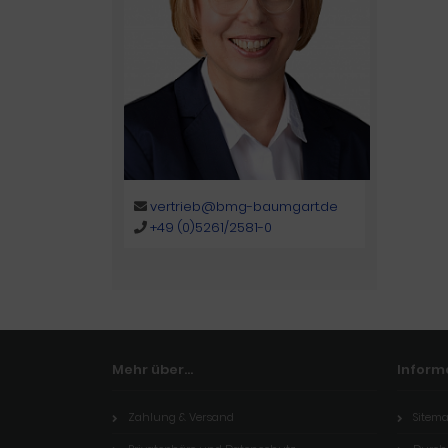
vertrieb@bmg-baumgart.de
+49 (0)5261/2581-0
Mehr über...
Inform
Zahlung & Versand
Sitem