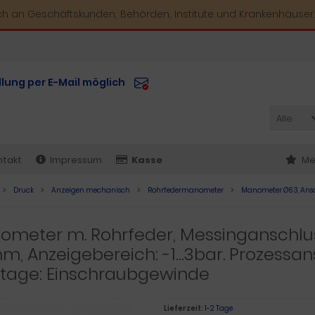
ich an Geschäftskunden, Behörden, Institute und Krankenhäuser.
llung per E-Mail möglich
Alle
ntakt
Impressum
Kasse
Me
Druck
Anzeigen mechanisch
Rohrfedermanometer
Manometer Ø63, Ansch
meter m. Rohrfeder, Messinganschlus
, Anzeigebereich: -1…3bar. Prozessans
tage: Einschraubgewinde
Lieferzeit:
1-2 Tage