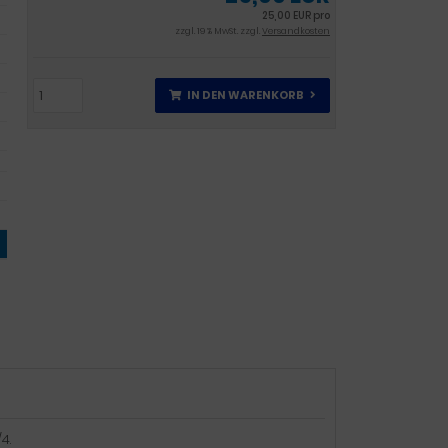
25,00 EUR pro
zzgl. 19 % MwSt. zzgl.
Versandkosten
IN DEN WARENKORB
4.