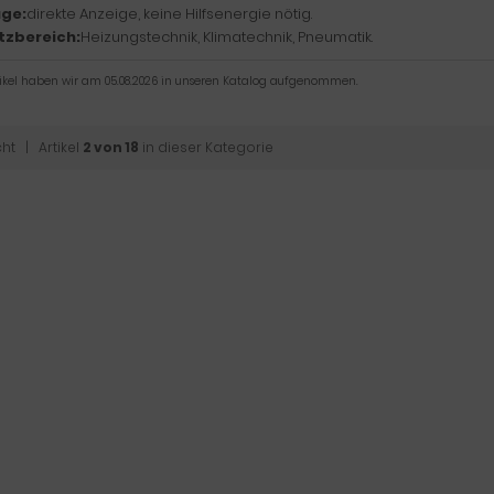
ge:
direkte Anzeige, keine Hilfsenergie nötig.
tzbereich:
Heizungstechnik, Klimatechnik, Pneumatik.
tikel haben wir am 05.08.2026 in unseren Katalog aufgenommen.
cht
| Artikel
2 von 18
in dieser Kategorie