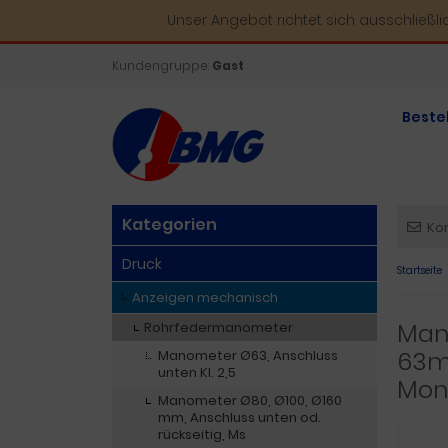
Unser Angebot richtet sich ausschließl
Kundengruppe:
Gast
Beste
Kategorien
Ko
Druck
Startseite
Anzeigen mechanisch
Mano
Rohrfedermanometer
63mm
Manometer Ø63, Anschluss
unten Kl. 2,5
Mon
Manometer Ø80, Ø100, Ø160
mm, Anschluss unten od.
rückseitig, Ms