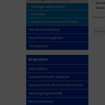
Vorzü
Anzeigen elektronisch
Einsa
Schalten
Diesen Ar
Zubehör und weitere Produkte
Feindruckminderer
Übersi
Feuchtemessgeräte
Temperatur
Branchen
Asphaltbau
Landwirtschaft, Deponie
Lebensmittel, Pharma, Biotechnik
Versorgungstechnik
Maschinenbau