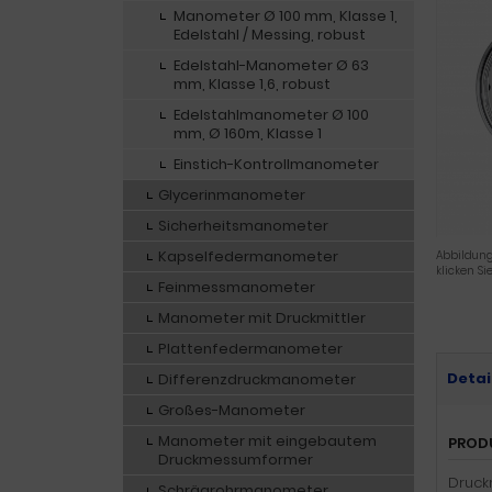
Manometer Ø 100 mm, Klasse 1,
Edelstahl / Messing, robust
Edelstahl-Manometer Ø 63
mm, Klasse 1,6, robust
Edelstahlmanometer Ø 100
mm, Ø 160m, Klasse 1
Einstich-Kontrollmanometer
Glycerinmanometer
Sicherheitsmanometer
Kapselfedermanometer
Abbildung
klicken Si
Feinmessmanometer
Manometer mit Druckmittler
Plattenfedermanometer
Detai
Differenzdruckmanometer
Großes-Manometer
Manometer mit eingebautem
PROD
Druckmessumformer
Druck
Schrägrohrmanometer