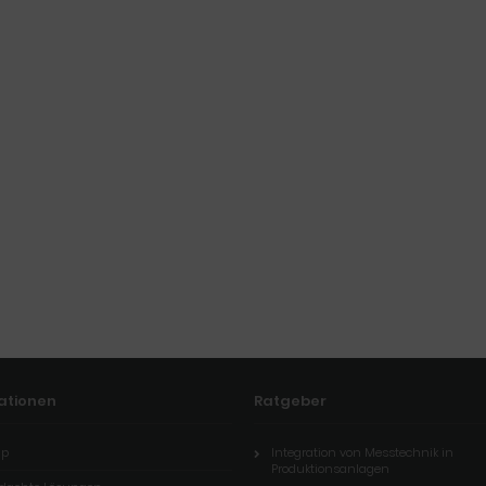
ationen
Ratgeber
ap
Integration von Messtechnik in
Produktionsanlagen