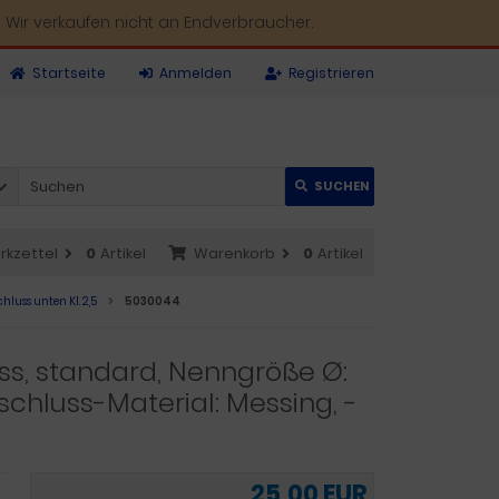
 Wir verkaufen nicht an Endverbraucher.
Startseite
Anmelden
Registrieren
SUCHEN
rkzettel
0
Artikel
Warenkorb
0
Artikel
luss unten Kl. 2,5
5030044
s, standard, Nenngröße Ø:
chluss-Material: Messing, -
25,00 EUR