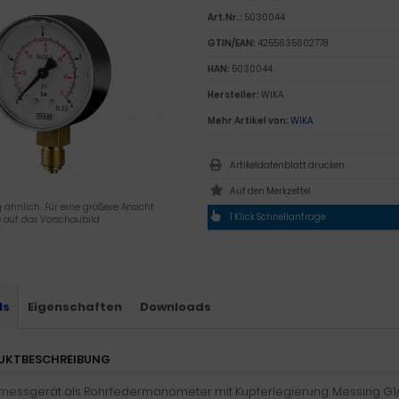
Art.Nr.:
5030044
GTIN/EAN:
4255635602778
HAN:
5030044
Hersteller:
WIKA
Mehr Artikel von:
WIKA
Artikeldatenblatt drucken
 ähnlich. Für eine größere Ansicht
1 Klick Schnellanfrage
e auf das Vorschaubild
ls
Eigenschaften
Downloads
UKTBESCHREIBUNG
messgerät als Rohrfedermanometer mit Kupferlegierung. Messing G1/