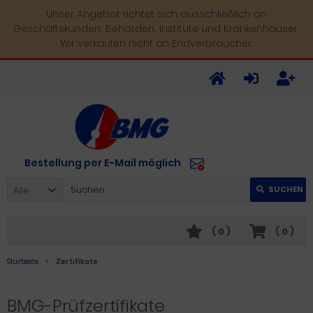
Unser Angebot richtet sich ausschließlich an
Geschäftskunden, Behörden, Institute und Krankenhäuser.
Wir verkaufen nicht an Endverbraucher.
Bestellung per E-Mail möglich
Alle
SUCHEN
(
0
)
(
0
)
Startseite
Zertifikate
BMG-Prüfzertifikate