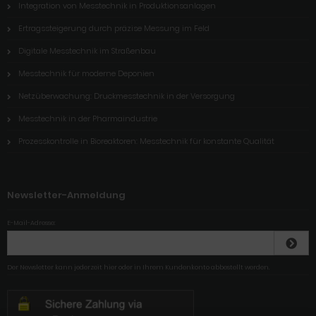
Integration von Messtechnik in Produktionsanlagen
Ertragssteigerung durch präzise Messung im Feld
Digitale Messtechnik im Straßenbau
Messtechnik für moderne Deponien
Netzüberwachung: Druckmesstechnik in der Versorgung
Messtechnik in der Pharmaindustrie
Prozesskontrolle in Bioreaktoren: Messtechnik für konstante Qualität
Newsletter-Anmeldung
E-Mail-Adresse:
Der Newsletter kann jederzeit hier oder in Ihrem Kundenkonto abbestellt werden.