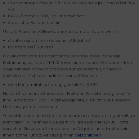
3.1 Abnahmeprüfzeugnis für die Messgenauigkeit nach EN 10204
– 3.1
DAkkS (vormals DKD)-Kalibrierzertifikat
Staatlicher Kalibrierschein
Unsere Präzisions-Glas-Laborthermometer liefern wir mit
staatlich geprüftem Eichschein (15 Jahre)
Eichstempel (15 Jahre)
Für elektronische Temperaturmessgeräte ist die bisherige
Ersteichung seit dem 01.01.2015 von einem neuen Verfahren, dem
sogenannten Konformitätsbewertungsverfahren, abgelöst.
Anstelle des Eichscheins liefern wir auf Wunsch
eine Konformitätserklärung gemäß EN 13 485
Nutzen Sie unseren Service der Erst- und Rekalibrierung auch für
Ihre Temperatur- und Druckmessgeräte, die nicht aus unserem
Lieferprogramm stammen.
Gleichbleibend hohe Qualitätsansprüche erfordern regelmäßige
Kontrollen - wir erinnern Sie gern an Ihren Kalibrierzyklus – bitte
sprechen Sie uns an. Ihr individuelles Angebot unterbreiten wir
Ihnen schnell und zuverlässig. Ihren
persönlichen