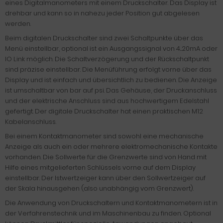
eines Digitalmanometers mit einem Druckschalter. Das Display ist
drehbar und kann so in nahezu jeder Position gut abgelesen
werden.
Beim digitalen Druckschalter sind zwei Schaltpunkte über das
Menü einstellbar, optional ist ein Ausgangssignal von 4...20mA oder
IO Link möglich. Die Schaltverzögerung und der Rückschaltpunkt
sind präzise einstellbar. Die Menüführung erfolgt vorne über das
Display und ist einfach und übersichtlich zu bedienen. Die Anzeige
ist umschaltbar von bar auf psi. Das Gehäuse, der Druckanschluss
und der elektrische Anschluss sind aus hochwertigem Edelstahl
gefertigt. Der digitale Druckschalter hat einen praktischen M12
Kabelanschluss.
Bei einem Kontaktmanometer sind sowohl eine mechanische
Anzeige als auch ein oder mehrere elektromechanische Kontakte
vorhanden. Die Sollwerte für die Grenzwerte sind von Hand mit
Hilfe eines mitgelieferten Schlüssels vorne auf dem Display
einstellbar. Der Istwertzeiger kann über den Sollwertzeiger auf
der Skala hinausgehen (also unabhängig vom Grenzwert).
Die Anwendung von Druckschaltern und Kontaktmanometern ist in
der Verfahrenstechnik und im Maschinenbau zu finden. Optional