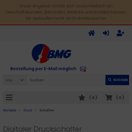
Unser Angebot richtet sich ausschließlich an
Geschäftskunden, Behörden, Institute und Krankenhäuser.
Wir verkaufen nicht an Endverbraucher.
Bestellung per E-Mail möglich
Alle
SUCHEN
(
0
)
(
0
)
Startseite
Druck
Schalten
Digitaler Druckschalter