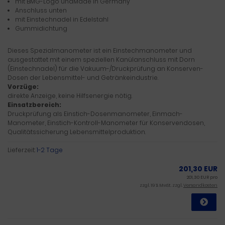
mit BMG-Logo undMade in Germany
Anschluss unten
mit Einstechnadel in Edelstahl
Gummidichtung
Dieses Spezialmanometer ist ein Einstechmanometer und
ausgestattet mit einem speziellen Kanülanschluss mit Dorn
(Einstechnadel) für die Vakuum-/Druckprüfung an Konserven-
Dosen der Lebensmittel- und Getränkeindustrie.
Vorzüge:
direkte Anzeige, keine Hilfsenergie nötig.
Einsatzbereich:
Druckprüfung als Einstich-Dosenmanometer, Einmach-
Manometer, Einstich-Kontroll-Manometer für Konservendosen,
Qualitätssicherung Lebensmittelproduktion.
Lieferzeit:
1-2 Tage
201,30 EUR
201,30 EUR pro
zzgl. 19 % MwSt. zzgl.
Versandkosten