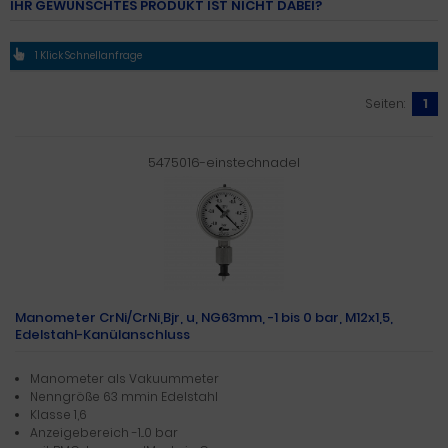
IHR GEWÜNSCHTES PRODUKT IST NICHT DABEI?
1 Klick Schnellanfrage
Seiten:
1
5475016-einstechnadel
Manometer CrNi/CrNi,Bjr, u, NG63mm, -1 bis 0 bar, M12x1,5,
Edelstahl-Kanülanschluss
Manometer als Vakuummeter
Nenngröße 63 mmin Edelstahl
Klasse 1,6
Anzeigebereich -1...0 bar