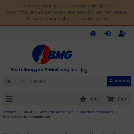
Unser Angebot richtet sich ausschließlich an
Geschäftskunden, Behörden, Institute und Krankenhäuser.
Wir verkaufen nicht an Endverbraucher.
Bestellung per E-Mail möglich
Alle
SUCHEN
(
0
)
(
0
)
Startseite
Druck
Anzeigen mechanisch
Rohrfedermanometer
Einstich-Kontrollmanometer