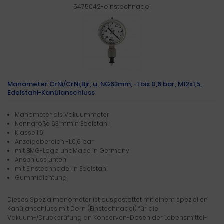
5475042-einstechnadel
Manometer CrNi/CrNi,Bjr, u, NG63mm, -1 bis 0,6 bar, M12x1,5,
Edelstahl-Kanülanschluss
Manometer als Vakuummeter
Nenngröße 63 mmin Edelstahl
Klasse 1,6
Anzeigebereich -1...0,6 bar
mit BMG-Logo undMade in Germany
Anschluss unten
mit Einstechnadel in Edelstahl
Gummidichtung
Dieses Spezialmanometer ist ausgestattet mit einem speziellen
Kanülanschluss mit Dorn (Einstechnadel) für die
Vakuum-/Druckprüfung an Konserven-Dosen der Lebensmittel-