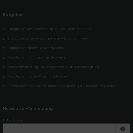
Ratgeber
Integration von Messtechnik in Produktionsanlagen
Ertragssteigerung durch präzise Messung im Feld
Digitale Messtechnik im Straßenbau
Messtechnik für moderne Deponien
Netzüberwachung: Druckmesstechnik in der Versorgung
Messtechnik in der Pharmaindustrie
Prozesskontrolle in Bioreaktoren: Messtechnik für konstante Qualität
Newsletter-Anmeldung
E-Mail-Adresse: