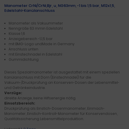
Manometer CrNi/CrNi,Bjr, u, NG63mm, -1 bis 1,5 bar, M12x1,5,
Edelstahl-Kanülanschluss
Manometer als Vakuummeter
Nenngröße 63 mmin Edelstahl
Klasse 1,6
Anzeigebereich -1...1,5 bar
mit BMG-Logo undMade in Germany
Anschluss unten
mit Einstechnadel in Edelstahl
Gummidichtung
Dieses Spezialmanometer ist ausgestattet mit einem speziellen
Kanülanschluss mit Dorn (Einstechnadel) für die
Vakuum-/Druckprüfung an Konserven-Dosen der Lebensmittel-
und Getränkeindustrie.
Vorzüge:
direkte Anzeige, keine Hilfsenergie nötig.
Einsatzbereich:
Druckprüfung als Einstich-Dosenmanometer, Einmach-
Manometer, Einstich-Kontroll-Manometer für Konservendosen,
Qualitätssicherung Lebensmittelproduktion.