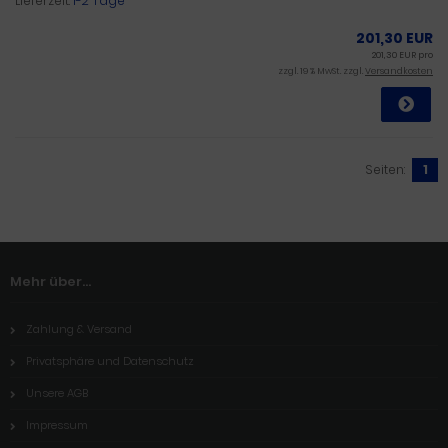
Lieferzeit:
1-2 Tage
201,30 EUR
201,30 EUR pro
zzgl. 19 % MwSt. zzgl.
Versandkosten
Seiten:
1
Mehr über...
Zahlung & Versand
Privatsphäre und Datenschutz
Unsere AGB
Impressum