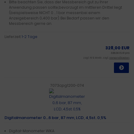
Bitte beachten Sie, dass der Messbereich gut zu Ihrer
Anwendung passen sollte,bevorzugt im mittleren Drittel liegt
(beispielsweise NICHT 0 … 1 bar messenbei einem
Anzeigebereich 0...400 bar). Bei Bedarf passen wir den
Messbereich gerne an.
Lieferzeit:
1-2 Tage
328,00 EUR
328,00 EUR pro
zzgl. 19 % MwSt. zzgl.
Versandkosten
7073cpg1200-074
Digitalmanometer 0...6 bar, 87 mm, LCD, 4,5st. 0,5%
Digital-Manometer WIKA