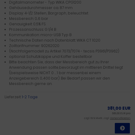
Digitalmanometer - Typ WIKA CPG1200
Gehäusedurchmesser ca. 87 mm
Display: 4-1/2 Stellen, Bargraph, beleuchtet
Messbereich: 0...6 bar
Genauigkeit: 0,5% FS
Prozessanschluss: G 1/4 B
Kommunikation: micro-USB Typ B
Technische Daten nach Datenblatt: WIKA CT 10.20
Zolltarifnummer: 90262020
(Nachfolgemodell zu Artikel 7073/7074 - tecsis P3961/P3962)
optional Schutzkappe und Koffer bestellbar
Bitte beachten Sie, dass der Messbereich gut zu Ihrer
Anwendung passen sollte,bevorzugt im mittleren Drittel liegt
(beispielsweise NICHT 0 … 1 bar messenbei einem
Anzeigebereich 0...400 bar). Bei Bedarf passen wir den
Messbereich gerne an.
Lieferzeit:
1-2 Tage
381,00 EUR
381,00 EUR pro
zzgl. 19 % MwSt. zzgl.
Versandkosten