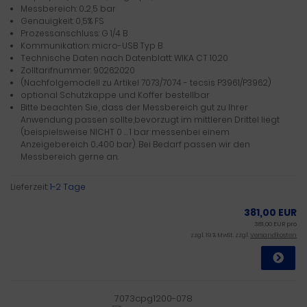
Messbereich: 0...2,5 bar
Genauigkeit: 0,5% FS
Prozessanschluss: G 1/4 B
Kommunikation: micro-USB Typ B
Technische Daten nach Datenblatt: WIKA CT 10.20
Zolltarifnummer: 90262020
(Nachfolgemodell zu Artikel 7073/7074 - tecsis P3961/P3962)
optional Schutzkappe und Koffer bestellbar
Bitte beachten Sie, dass der Messbereich gut zu Ihrer
Anwendung passen sollte,bevorzugt im mittleren Drittel liegt
(beispielsweise NICHT 0 … 1 bar messenbei einem
Anzeigebereich 0...400 bar). Bei Bedarf passen wir den
Messbereich gerne an.
Lieferzeit:
1-2 Tage
381,00 EUR
381,00 EUR pro
zzgl. 19 % MwSt. zzgl.
Versandkosten
7073cpg1200-078