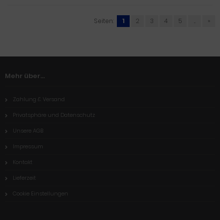
Seiten:
1
2
3
4
5
...
»
Mehr über...
Zahlung & Versand
Privatsphäre und Datenschutz
Unsere AGB
Impressum
Kontakt
Lieferzeit
Cookie Einstellungen