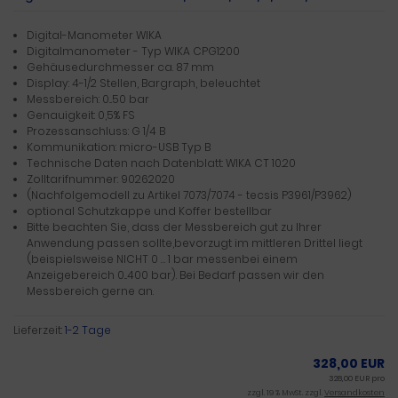
Digital-Manometer WIKA
Digitalmanometer - Typ WIKA CPG1200
Gehäusedurchmesser ca. 87 mm
Display: 4-1/2 Stellen, Bargraph, beleuchtet
Messbereich: 0...50 bar
Genauigkeit: 0,5% FS
Prozessanschluss: G 1/4 B
Kommunikation: micro-USB Typ B
Technische Daten nach Datenblatt: WIKA CT 10.20
Zolltarifnummer: 90262020
(Nachfolgemodell zu Artikel 7073/7074 - tecsis P3961/P3962)
optional Schutzkappe und Koffer bestellbar
Bitte beachten Sie, dass der Messbereich gut zu Ihrer
Anwendung passen sollte,bevorzugt im mittleren Drittel liegt
(beispielsweise NICHT 0 … 1 bar messenbei einem
Anzeigebereich 0...400 bar). Bei Bedarf passen wir den
Messbereich gerne an.
Lieferzeit:
1-2 Tage
328,00 EUR
328,00 EUR pro
zzgl. 19 % MwSt. zzgl.
Versandkosten