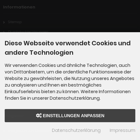
Informationen
Sitemap
Durchdachte Lösungen
Diese Webseite verwendet Cookies und
Zertifikate
andere Technologien
Verpackungs- und Versandkonzepte
Funktionsweise Bimetallthermometer
Wir verwenden Cookies und ähnliche Technologien, auch
von Drittanbietern, um die ordentliche Funktionsweise der
Personalisierung Bedruckung
Website zu gewährleisten, die Nutzung unseres Angebotes
Bedienungsanleitung
zu analysieren und Ihnen ein bestmögliches
Einkaufserlebnis bieten zu können. Weitere Informationen
individuelle Lösungen
finden Sie in unserer Datenschutzerklärung.
Ratgeber
EINSTELLUNGEN ANPASSEN
Datenschutzerklärung
Impressum
Integration von Messtechnik in Produktionsanlagen