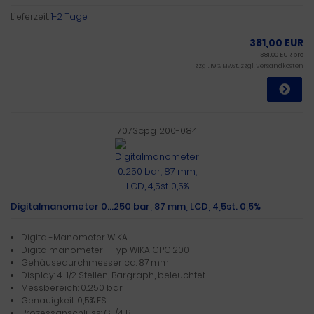
Lieferzeit:
1-2 Tage
381,00 EUR
381,00 EUR pro
zzgl. 19 % MwSt. zzgl.
Versandkosten
7073cpg1200-084
Digitalmanometer 0...250 bar, 87 mm, LCD, 4,5st. 0,5%
Digital-Manometer WIKA
Digitalmanometer - Typ WIKA CPG1200
Gehäusedurchmesser ca. 87 mm
Display: 4-1/2 Stellen, Bargraph, beleuchtet
Messbereich: 0...250 bar
Genauigkeit: 0,5% FS
Prozessanschluss: G 1/4 B