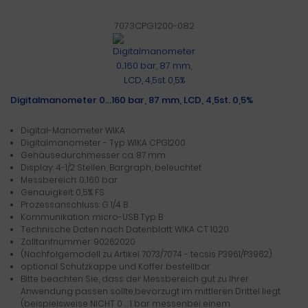
7073CPG1200-082
Digitalmanometer 0...160 bar, 87 mm, LCD, 4,5st. 0,5%
Digital-Manometer WIKA
Digitalmanometer - Typ WIKA CPG1200
Gehäusedurchmesser ca. 87 mm
Display: 4-1/2 Stellen, Bargraph, beleuchtet
Messbereich: 0...160 bar
Genauigkeit: 0,5% FS
Prozessanschluss: G 1/4 B
Kommunikation: micro-USB Typ B
Technische Daten nach Datenblatt: WIKA CT 10.20
Zolltarifnummer: 90262020
(Nachfolgemodell zu Artikel 7073/7074 - tecsis P3961/P3962)
optional Schutzkappe und Koffer bestellbar
Bitte beachten Sie, dass der Messbereich gut zu Ihrer
Anwendung passen sollte,bevorzugt im mittleren Drittel liegt
(beispielsweise NICHT 0 … 1 bar messenbei einem