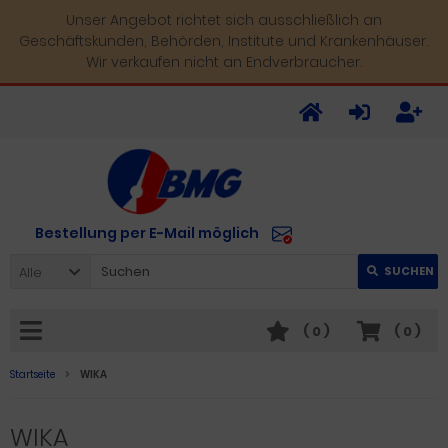
Unser Angebot richtet sich ausschließlich an
Geschäftskunden, Behörden, Institute und Krankenhäuser.
Wir verkaufen nicht an Endverbraucher.
Bestellung per E-Mail möglich
Alle
SUCHEN
(
0
)
(
0
)
Startseite
WIKA
WIKA