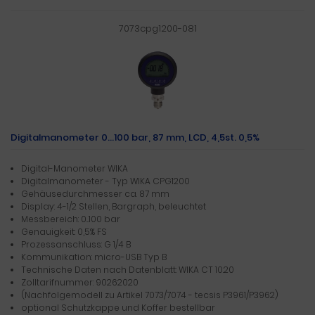
7073cpg1200-081
Digitalmanometer 0...100 bar, 87 mm, LCD, 4,5st. 0,5%
Digital-Manometer WIKA
Digitalmanometer - Typ WIKA CPG1200
Gehäusedurchmesser ca. 87 mm
Display: 4-1/2 Stellen, Bargraph, beleuchtet
Messbereich: 0...100 bar
Genauigkeit: 0,5% FS
Prozessanschluss: G 1/4 B
Kommunikation: micro-USB Typ B
Technische Daten nach Datenblatt: WIKA CT 10.20
Zolltarifnummer: 90262020
(Nachfolgemodell zu Artikel 7073/7074 - tecsis P3961/P3962)
optional Schutzkappe und Koffer bestellbar