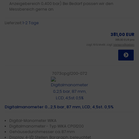
Anzeigebereich 0...400 bar). Bei Bedarf passen wir den
Messbereich gerne an.
Lieferzeit:
1-2 Tage
381,00 EUR
381,00 EUR pro
zzgl. 19 % MwSt. zzgl.
Versandkosten
7073cpg1200-072
Digitalmanometer 0...2,5 bar, 87 mm, LCD, 4,5st. 0,5%
Digital-Manometer WIKA
Digitalmanometer - Typ WIKA CPG1200
Gehäusedurchmesser ca. 87 mm
Display: 4-1/2 Stellen, Bargraph, beleuchtet