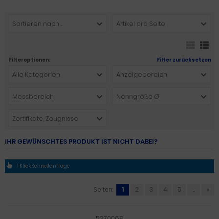
Sortieren nach ...
Artikel pro Seite
Filteroptionen:
Filter zurücksetzen
Alle Kategorien
Anzeigebereich
Messbereich
Nenngröße Ø
Zertifikate, Zeugnisse
IHR GEWÜNSCHTES PRODUKT IST NICHT DABEI?
1 Klick Schnellanfrage
Seiten:
1
2
3
4
5
...
»
5370069