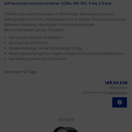
Differenzdruckmanometer St/Ms, NG 100, 0 bis 2,5 bar
Differenzdruckmanometer m. Rohrfeder, Messinganschluss,
Nenngröße Ø: 100mm, Anzeigebereich: 0…2,5bar. Prozessanschluss-
Material: Messing, -Montage: Einschraubgewinde
Besonderheiten dieses Produkts:
Gehäusematerial: Stahlblech
Nenngröße Ø: 100mm
direkte Anzeige, keine Hilfsenergie nötig
Wartung: wartungsfrei, regelmäßige Kontrolle empfehlenswert
Herstellungsland: Deutschland
Lieferzeit:
1-2 Tage
148,50 EUR
148,50 EUR pro
zzgl. 19 % MwSt. zzgl.
Versandkosten
5370073