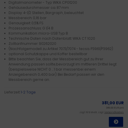
Digitalmanometer - Typ WIKA CPG1200
Gehäusedurchmesser ca. 87 mm
Display: 4-1/2 Stellen, Bargraph, beleuchtet
Messbereich: 0...16 bar
Genauigkeit: 0,5% FS
Prozessanschluss: G 1/4 B
Kommunikation: micro-USB Typ B
Technische Daten nach Datenblatt: WIKA CT 10.20
Zolltarifnummer: 90262020
(Nachfolgemodell zu Artikel 7073/7074 - tecsis P3961/P3962)
optional Schutzkappe und Koffer bestellbar
Bitte beachten Sie, dass der Messbereich gut zu Ihrer
Anwendung passen sollte,bevorzugt im mittleren Drittel liegt
(beispielsweise NICHT 0 … 1 bar messenbei einem
Anzeigebereich 0...400 bar). Bei Bedarf passen wir den
Messbereich gerne an.
Lieferzeit:
1-2 Tage
381,00 EUR
381,00 EUR pro
zzgl. 19 % MwSt. zzgl.
Versandkosten