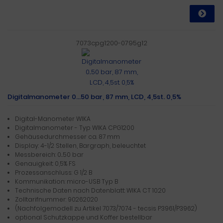
7073cpg1200-0795g12
Digitalmanometer 0...50 bar, 87 mm, LCD, 4,5st. 0,5%
Digital-Manometer WIKA
Digitalmanometer - Typ WIKA CPG1200
Gehäusedurchmesser ca. 87 mm
Display: 4-1/2 Stellen, Bargraph, beleuchtet
Messbereich: 0...50 bar
Genauigkeit: 0,5% FS
Prozessanschluss: G 1/2 B
Kommunikation: micro-USB Typ B
Technische Daten nach Datenblatt: WIKA CT 10.20
Zolltarifnummer: 90262020
(Nachfolgemodell zu Artikel 7073/7074 - tecsis P3961/P3962)
optional Schutzkappe und Koffer bestellbar