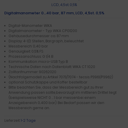
Digitalmanometer 0...40 bar, 87 mm, LCD, 4,5st. 0,5%
Digital-Manometer WIKA
Digitalmanometer - Typ WIKA CPG1200
Gehäusedurchmesser ca. 87 mm
Display: 4-1/2 Stellen, Bargraph, beleuchtet
Messbereich: 0...40 bar
Genauigkeit: 0,5% FS
Prozessanschluss: G 1/4 B
Kommunikation: micro-USB Typ B
Technische Daten nach Datenblatt: WIKA CT 10.20
Zolltarifnummer: 90262020
(Nachfolgemodell zu Artikel 7073/7074 - tecsis P3961/P3962)
optional Schutzkappe und Koffer bestellbar
Bitte beachten Sie, dass der Messbereich gut zu Ihrer
Anwendung passen sollte,bevorzugt im mittleren Drittel liegt
(beispielsweise NICHT 0 … 1 bar messenbei einem
Anzeigebereich 0...400 bar). Bei Bedarf passen wir den
Messbereich gerne an.
Lieferzeit:
1-2 Tage