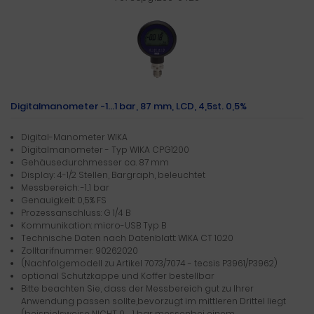
Digitalmanometer -1...1 bar, 87 mm, LCD, 4,5st. 0,5%
Digital-Manometer WIKA
Digitalmanometer - Typ WIKA CPG1200
Gehäusedurchmesser ca. 87 mm
Display: 4-1/2 Stellen, Bargraph, beleuchtet
Messbereich: -1...1 bar
Genauigkeit: 0,5% FS
Prozessanschluss: G 1/4 B
Kommunikation: micro-USB Typ B
Technische Daten nach Datenblatt: WIKA CT 10.20
Zolltarifnummer: 90262020
(Nachfolgemodell zu Artikel 7073/7074 - tecsis P3961/P3962)
optional Schutzkappe und Koffer bestellbar
Bitte beachten Sie, dass der Messbereich gut zu Ihrer
Anwendung passen sollte,bevorzugt im mittleren Drittel liegt
(beispielsweise NICHT 0 … 1 bar messenbei einem