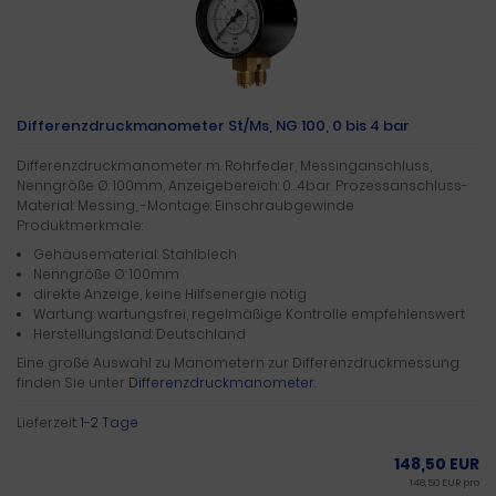
Differenzdruckmanometer St/Ms, NG 100, 0 bis 4 bar
Differenzdruckmanometer m. Rohrfeder, Messinganschluss,
Nenngröße Ø: 100mm, Anzeigebereich: 0…4bar. Prozessanschluss-
Material: Messing, -Montage: Einschraubgewinde
Produktmerkmale:
Gehäusematerial: Stahlblech
Nenngröße Ø: 100mm
direkte Anzeige, keine Hilfsenergie nötig
Wartung: wartungsfrei, regelmäßige Kontrolle empfehlenswert
Herstellungsland: Deutschland
Eine große Auswahl zu Manometern zur Differenzdruckmessung
finden Sie unter
Differenzdruckmanometer
.
Lieferzeit:
1-2 Tage
148,50 EUR
148,50 EUR pro