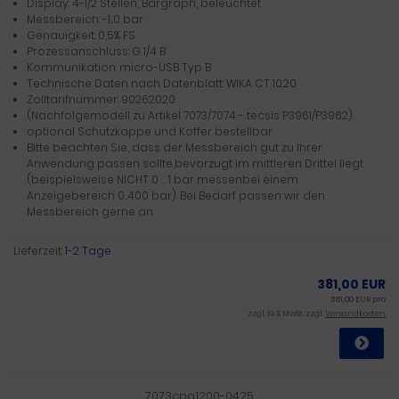
Display: 4-1/2 Stellen, Bargraph, beleuchtet
Messbereich: -1...0 bar
Genauigkeit: 0,5% FS
Prozessanschluss: G 1/4 B
Kommunikation: micro-USB Typ B
Technische Daten nach Datenblatt: WIKA CT 10.20
Zolltarifnummer: 90262020
(Nachfolgemodell zu Artikel 7073/7074 - tecsis P3961/P3962)
optional Schutzkappe und Koffer bestellbar
Bitte beachten Sie, dass der Messbereich gut zu Ihrer
Anwendung passen sollte,bevorzugt im mittleren Drittel liegt
(beispielsweise NICHT 0 … 1 bar messenbei einem
Anzeigebereich 0...400 bar). Bei Bedarf passen wir den
Messbereich gerne an.
Lieferzeit:
1-2 Tage
381,00 EUR
381,00 EUR pro
zzgl. 19 % MwSt. zzgl.
Versandkosten
7073cpg1200-0425