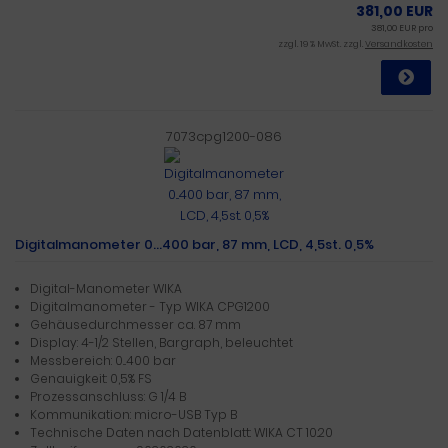
381,00 EUR
381,00 EUR pro
zzgl. 19 % MwSt. zzgl.
Versandkosten
7073cpg1200-086
Digitalmanometer 0...400 bar, 87 mm, LCD, 4,5st. 0,5%
Digital-Manometer WIKA
Digitalmanometer - Typ WIKA CPG1200
Gehäusedurchmesser ca. 87 mm
Display: 4-1/2 Stellen, Bargraph, beleuchtet
Messbereich: 0...400 bar
Genauigkeit: 0,5% FS
Prozessanschluss: G 1/4 B
Kommunikation: micro-USB Typ B
Technische Daten nach Datenblatt: WIKA CT 10.20