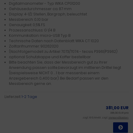
Digitalmanometer - Typ WIKA CPG1200
Gehäusedurchmesser ca. 87 mm
Display: 4-1/2 Stellen, Bargraph, beleuchtet
Messbereich: 0...10 bar
Genauigkeit: 0,5% FS
Prozessanschluss: G 1/4 B
Kommunikation: micro-USB Typ B
Technische Daten nach Datenblatt: WIKA CT 10.20
Zolltarifnummer: 90262020
(Nachfolgemodell zu Artikel 7073/7074 - tecsis P3961/P3962)
optional Schutzkappe und Koffer bestellbar
Bitte beachten Sie, dass der Messbereich gut zu Ihrer
Anwendung passen sollte,bevorzugt im mittleren Drittel liegt
(beispielsweise NICHT 0 … 1 bar messenbei einem
Anzeigebereich 0...400 bar). Bei Bedarf passen wir den
Messbereich gerne an.
Lieferzeit:
1-2 Tage
381,00 EUR
381,00 EUR pro
zzgl. 19 % MwSt. zzgl.
Versandkosten