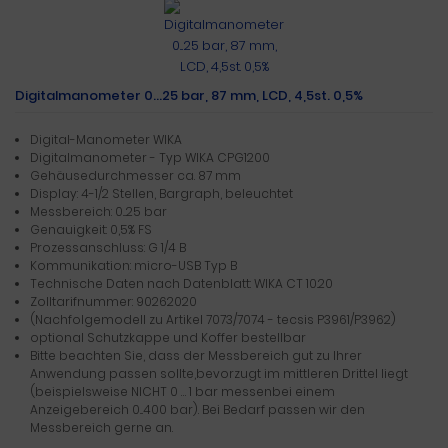
Digitalmanometer 0...25 bar, 87 mm, LCD, 4,5st. 0,5%
Digital-Manometer WIKA
Digitalmanometer - Typ WIKA CPG1200
Gehäusedurchmesser ca. 87 mm
Display: 4-1/2 Stellen, Bargraph, beleuchtet
Messbereich: 0...25 bar
Genauigkeit: 0,5% FS
Prozessanschluss: G 1/4 B
Kommunikation: micro-USB Typ B
Technische Daten nach Datenblatt: WIKA CT 10.20
Zolltarifnummer: 90262020
(Nachfolgemodell zu Artikel 7073/7074 - tecsis P3961/P3962)
optional Schutzkappe und Koffer bestellbar
Bitte beachten Sie, dass der Messbereich gut zu Ihrer
Anwendung passen sollte,bevorzugt im mittleren Drittel liegt
(beispielsweise NICHT 0 … 1 bar messenbei einem
Anzeigebereich 0...400 bar). Bei Bedarf passen wir den
Messbereich gerne an.