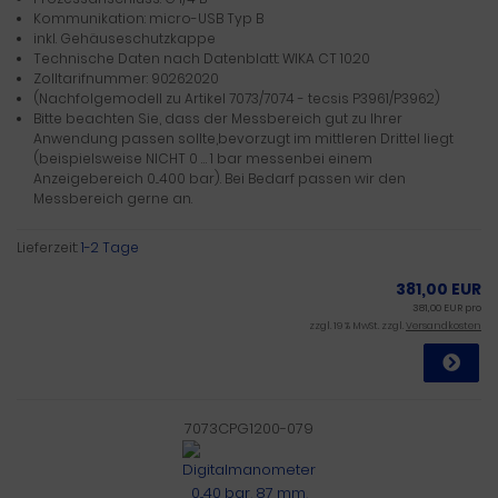
Kommunikation: micro-USB Typ B
inkl. Gehäuseschutzkappe
Technische Daten nach Datenblatt: WIKA CT 10.20
Zolltarifnummer: 90262020
(Nachfolgemodell zu Artikel 7073/7074 - tecsis P3961/P3962)
Bitte beachten Sie, dass der Messbereich gut zu Ihrer
Anwendung passen sollte,bevorzugt im mittleren Drittel liegt
(beispielsweise NICHT 0 … 1 bar messenbei einem
Anzeigebereich 0...400 bar). Bei Bedarf passen wir den
Messbereich gerne an.
Lieferzeit:
1-2 Tage
381,00 EUR
381,00 EUR pro
zzgl. 19 % MwSt. zzgl.
Versandkosten
7073CPG1200-079