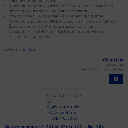
Zolltarifnummer: 90262020
(Nachfolgemodell zu Artikel 7073/7074 - tecsis P3961/P3962)
optional Schutzkappe und Koffer bestellbar
Bitte beachten Sie, dass der Messbereich gut zu Ihrer
Anwendung passen sollte,bevorzugt im mittleren Drittel liegt
(beispielsweise NICHT 0 … 1 bar messenbei einem
Anzeigebereich 0...400 bar). Bei Bedarf passen wir den
Messbereich gerne an.
Lieferzeit:
1-2 Tage
381,00 EUR
381,00 EUR pro
zzgl. 19 % MwSt. zzgl.
Versandkosten
7073CPG1200-0795
Digitalmanometer 0...50 bar, 87 mm, LCD, 4,5st. 0,5%