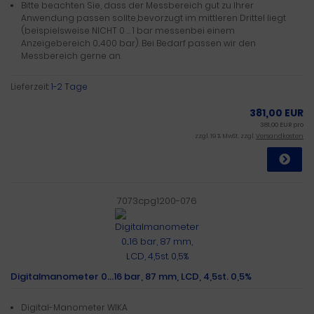
Bitte beachten Sie, dass der Messbereich gut zu Ihrer
Anwendung passen sollte,bevorzugt im mittleren Drittel liegt
(beispielsweise NICHT 0 … 1 bar messenbei einem
Anzeigebereich 0...400 bar). Bei Bedarf passen wir den
Messbereich gerne an.
Lieferzeit:
1-2 Tage
381,00 EUR
381,00 EUR pro
zzgl. 19 % MwSt. zzgl.
Versandkosten
7073cpg1200-076
Digitalmanometer 0...16 bar, 87 mm, LCD, 4,5st. 0,5%
Digital-Manometer WIKA