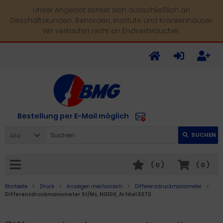
Unser Angebot richtet sich ausschließlich an
Geschäftskunden, Behörden, Institute und Krankenhäuser.
Wir verkaufen nicht an Endverbraucher.
Bestellung per E-Mail möglich
Alle
SUCHEN
(
0
)
(
0
)
Startseite
Druck
Anzeigen mechanisch
Differenzdruckmanometer
Differenzdruckmanometer St/Ms, NG100, Artikel 5370