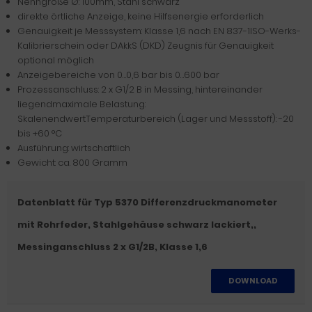
Nenngröße Ø: 100mm, Stahl schwarz
direkte örtliche Anzeige, keine Hilfsenergie erforderlich
Genauigkeit je Messsystem: Klasse 1,6 nach EN 837-1ISO-Werks-
Kalibrierschein oder DAkkS (DKD) Zeugnis für Genauigkeit
optional möglich
Anzeigebereiche von 0…0,6 bar bis 0…600 bar
Prozessanschluss: 2 x G1/2 B in Messing, hintereinander
liegendmaximale Belastung:
SkalenendwertTemperaturbereich (Lager und Messstoff): -20
bis +60 °C
Ausführung: wirtschaftlich
Gewicht: ca. 800 Gramm
Datenblatt für Typ 5370 Differenzdruckmanometer
mit Rohrfeder, Stahlgehäuse schwarz lackiert,,
Messinganschluss 2 x G1/2B, Klasse 1,6
DOWNLOAD