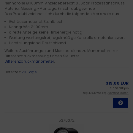
Nenngröße Ø: 100mm, Anzeigebereich: 0…16bar. Prozessanschluss-
Material: Messing, -Montage: Einschraubgewinde
Das Produkt zeichnet sich durch die folgenden Merkmale aus:
Gehäusematerial: Stahlblech
Nenngröße Ø: 100mm
direkte Anzeige, keine Hilfsenergie nötig
Wartung: wartungsfrei, regelmäßige Kontrolle empfehlenswert
Herstellungsland: Deutschland
Weitere Ausführungen und Messbereiche zu Manometern zur
Differenzdruckmessung finden Sie unter
Differenzdruckmanometer
.
Lieferzeit:
20 Tage
315,00 EUR
315,00 EUR pro
zzgl. 19 % MwSt. zzgl.
Versandkosten
5370072