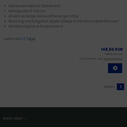
Gehäusematerial: Stahlblech
Nenngröße Ø: 100mm
direkte Anzeige, keine Hilfsenergie nötig
Wartung: wartungsfrei, regelmäßige Kontrolle empfehlenswert
Herstellungsland: Deutschland
Lieferzeit:
1-2 Tage
148,50 EUR
148,50 EUR pro
zzgl. 19 % MwSt. zzgl.
Versandkosten
Seiten:
1
Mehr über...