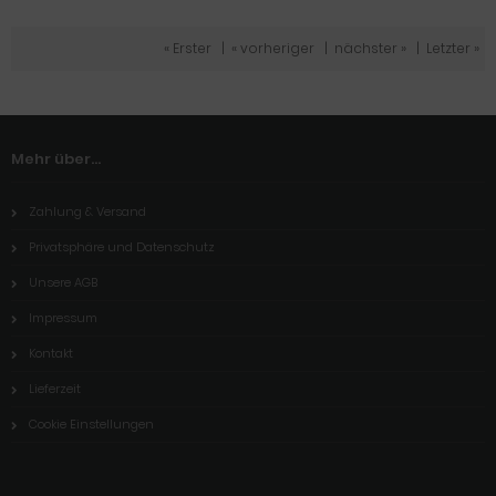
« Erster
|
« vorheriger
|
nächster »
|
Letzter »
Mehr über...
Zahlung & Versand
Privatsphäre und Datenschutz
Unsere AGB
Impressum
Kontakt
Lieferzeit
Cookie Einstellungen