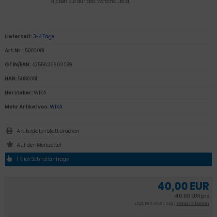
klicken Sie auf das Vorschaubild
Lieferzeit:
3-4 Tage
Art.Nr.:
5080081
GTIN/EAN:
4255635603089
HAN:
5080081
Hersteller:
WIKA
Mehr Artikel von:
WIKA
Artikeldatenblatt drucken
1 Klick Schnellanfrage
40,00 EUR
40,00 EUR pro
zzgl. 19 % MwSt. zzgl.
Versandkosten