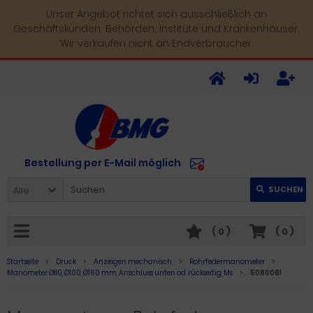
Unser Angebot richtet sich ausschließlich an
Geschäftskunden, Behörden, Institute und Krankenhäuser.
Wir verkaufen nicht an Endverbraucher.
Bestellung per E-Mail möglich
Alle
SUCHEN
(
0
)
(
0
)
Startseite
Druck
Anzeigen mechanisch
Rohrfedermanometer
Manometer Ø80, Ø100, Ø160 mm, Anschluss unten od. rückseitig, Ms
5080081