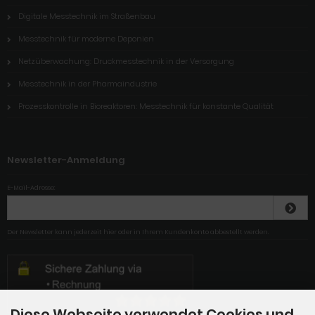
Digitale Messtechnik im Straßenbau
Messtechnik für moderne Deponien
Netzüberwachung: Druckmesstechnik in der Versorgung
Messtechnik in der Pharmaindustrie
Prozesskontrolle in Bioreaktoren: Messtechnik für konstante Qualität
Newsletter-Anmeldung
E-Mail-Adresse:
Der Newsletter kann jederzeit hier oder in Ihrem Kundenkonto abbestellt werden.
Diese Webseite verwendet Cookies und