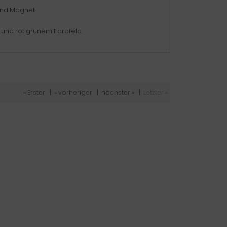
nd Magnet.
 und rot grünem Farbfeld.
« Erster
|
« vorheriger
|
nächster »
|
Letzter »