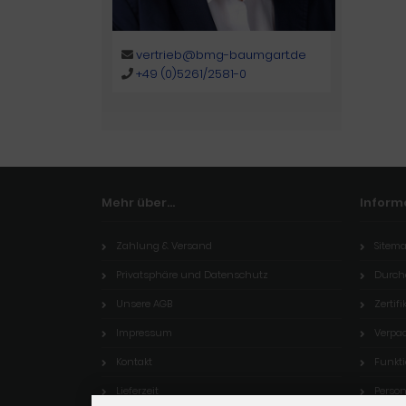
vertrieb@bmg-baumgart.de
+49 (0)5261/2581-0
Mehr über...
Inform
Zahlung & Versand
Sitem
Privatsphäre und Datenschutz
Durch
Unsere AGB
Zertifi
Impressum
Verpa
Kontakt
Funkt
Lieferzeit
Perso