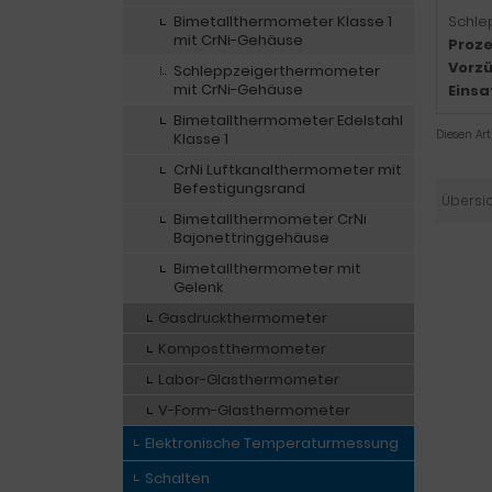
Bimetallthermometer Klasse 1
Schle
mit CrNi-Gehäuse
Proze
Vorzü
Schleppzeigerthermometer
mit CrNi-Gehäuse
Einsa
Bimetallthermometer Edelstahl
Diesen Ar
Klasse 1
CrNi Luftkanalthermometer mit
Befestigungsrand
Übersi
Bimetallthermometer CrNi
Bajonettringgehäuse
Bimetallthermometer mit
Gelenk
Gasdruckthermometer
Kompostthermometer
Labor-Glasthermometer
V-Form-Glasthermometer
Elektronische Temperaturmessung
Schalten