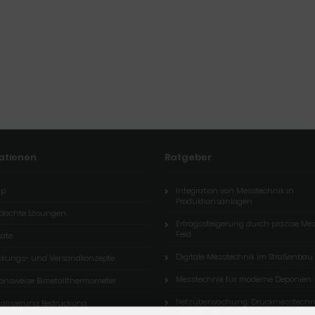
ationen
Ratgeber
ap
Integration von Messtechnik in
Produktionsanlagen
dachte Lösungen
Ertragssteigerung durch präzise M
Feld
kate
Digitale Messtechnik im Straßenbau
ckungs- und Versandkonzepte
Messtechnik für moderne Deponien
ionsweise Bimetallthermometer
Netzüberwachung: Druckmesstechni
nalisierung Bedruckung
Versorgung