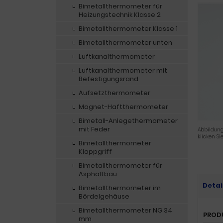
Bimetallthermometer für
Heizungstechnik Klasse 2
Bimetallthermometer Klasse 1
Bimetallthermometer unten
Luftkanalthermometer
Luftkanalthermometer mit
Befestigungsrand
Aufsetzthermometer
Magnet-Haftthermometer
Bimetall-Anlegethermometer
mit Feder
Abbildung
klicken Si
Bimetallthermometer
Klappgriff
Bimetallthermometer für
Asphaltbau
Detai
Bimetallthermometer im
Bördelgehäuse
Bimetallthermometer NG 34
PROD
mm