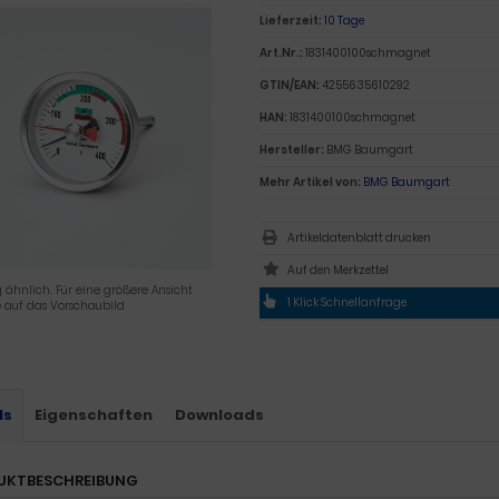
Lieferzeit:
10 Tage
Art.Nr.:
1831400100schmagnet
GTIN/EAN:
4255635610292
HAN:
1831400100schmagnet
Hersteller:
BMG Baumgart
Mehr Artikel von:
BMG Baumgart
Artikeldatenblatt drucken
 ähnlich. Für eine größere Ansicht
1 Klick Schnellanfrage
e auf das Vorschaubild
ls
Eigenschaften
Downloads
UKTBESCHREIBUNG