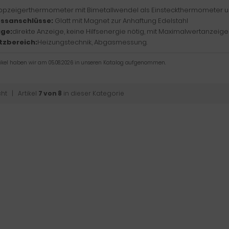
ppzeigerthermometer mit Bimetallwendel als Einsteckthermometer u
ssanschlüsse:
Glatt mit Magnet zur Anhaftung Edelstahl
ge:
direkte Anzeige, keine Hilfsenergie nötig, mit Maximalwertanzeige
tzbereich:
Heizungstechnik, Abgasmessung.
tikel haben wir am 05.08.2026 in unseren Katalog aufgenommen.
cht
| Artikel
7 von 8
in dieser Kategorie