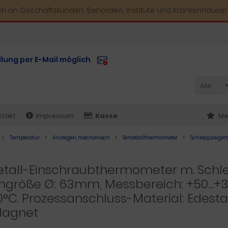
ich an Geschäftskunden, Behörden, Institute und Krankenhäuser.
llung per E-Mail möglich
Alle
ntakt
Impressum
Kasse
Me
Temperatur
Anzeigen, mechanisch
Bimetallthermometer
Schleppzeiger
tall-Einschraubthermometer m. Schle
größe Ø: 63mm, Messbereich: +50…+35
°C. Prozessanschluss-Material: Edesta
Magnet