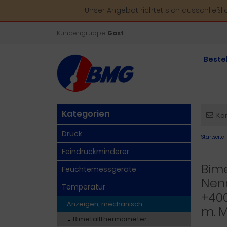
Unser Angebot richtet sich ausschließl
Kundengruppe:
Gast
Beste
Kategorien
Ko
Druck
Startseite
Feindruckminderer
Bime
Feuchtemessgeräte
Nenn
Temperatur
+400
Anzeigen, mechanisch
m. 
Bimetallthermometer