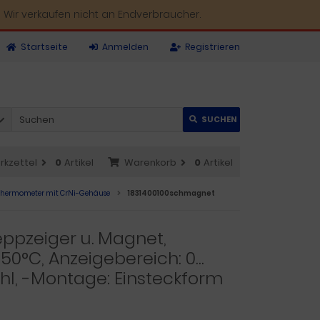
 Wir verkaufen nicht an Endverbraucher.
Startseite
Anmelden
Registrieren
SUCHEN
rkzettel
0
Artikel
Warenkorb
0
Artikel
thermometer mit CrNi-Gehäuse
1831400100schmagnet
ppzeiger u. Magnet,
0°C, Anzeigebereich: 0…
hl, -Montage: Einsteckform