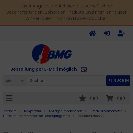
Unser Angebot richtet sich ausschließlich an
Geschäftskunden, Behörden, Institute und Krankenhäuser.
Wir verkaufen nicht an Endverbraucher.
Bestellung per E-Mail möglich
Alle
SUCHEN
(
0
)
(
0
)
Startseite
Temperatur
Anzeigen, mechanisch
Bimetallthermometer
Luftkanalthermometer mit Befestigungsrand
T0531024200000