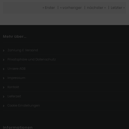
« Erster
|
« vorheriger
|
nächster »
|
Letzter »
Mehr über...
Zahlung & Versand
Privatsphäre und Datenschutz
Unsere AGB
Impressum
Kontakt
Lieferzeit
Cookie Einstellungen
Informationen