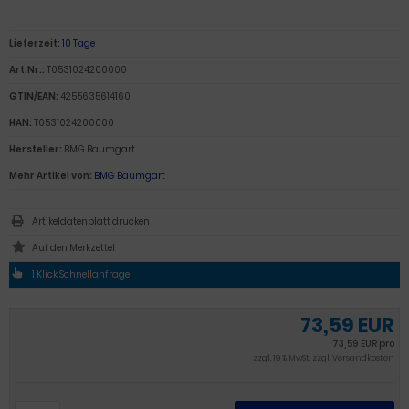
Lieferzeit:
10 Tage
Art.Nr.:
T0531024200000
GTIN/EAN:
4255635614160
HAN:
T0531024200000
Hersteller:
BMG Baumgart
Mehr Artikel von:
BMG Baumgart
Artikeldatenblatt drucken
1 Klick Schnellanfrage
73,59 EUR
73,59 EUR pro
zzgl. 19 % MwSt. zzgl.
Versandkosten