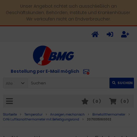
Unser Angebot richtet sich ausschließlich an
Geschäftskunden, Behörden, Institute und Krankenhäuser.
Wir verkaufen nicht an Endverbraucher.
Bestellung per E-Mail möglich
Alle
SUCHEN
(
0
)
(
0
)
Startseite
Temperatur
Anzeigen, mechanisch
Bimetallthermometer
CrNi Luftkanalthermometer mit Befestigungsrand
2071035160002