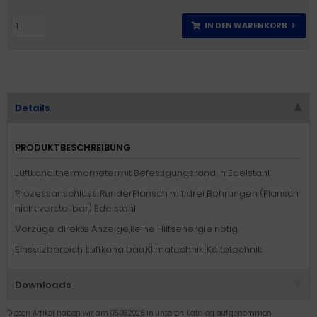
IN DEN WARENKORB
Details
PRODUKTBESCHREIBUNG
Luftkanalthermometermit Befestigungsrand in Edelstahl.
Prozessanschluss: RunderFlansch mit drei Bohrungen (Flansch
nicht verstellbar) Edelstahl.
Vorzüge: direkte Anzeige,keine Hilfsenergie nötig.
Einsatzbereich: Luftkanalbau,Klimatechnik, Kältetechnik
Downloads
Diesen Artikel haben wir am 05.08.2026 in unseren Katalog aufgenommen.