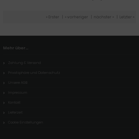
« Erster
|
« vorheriger
|
nächster »
|
Letzter »
Mehr über...
Zahlung & Versand
Privatsphäre und Datenschutz
Unsere AGB
Impressum
Kontakt
Lieferzeit
Cookie Einstellungen