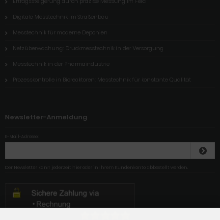
Ertragssteigerung durch präzise Messung im Feld
Digitale Messtechnik im Straßenbau
Messtechnik für moderne Deponien
Netzüberwachung: Druckmesstechnik in der Versorgung
Messtechnik in der Pharmaindustrie
Prozesskontrolle in Bioreaktoren: Messtechnik für konstante Qualität
Newsletter-Anmeldung
E-Mail-Adresse:
Der Newsletter kann jederzeit hier oder in Ihrem Kundenkonto abbestellt werden.