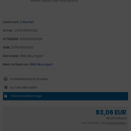
klicken Sie auf das Vorschaubild
Lieferzeit:
2 Wochen
Art.Nr.:
2071035160002
GTIN/EAN:
4255635612029
HAN:
2071035160002
Hersteller:
BMG Baumgart
Mehr Artikel von:
BMG Baumgart
Artikeldatenblatt drucken
1 Klick Schnellanfrage
93,06 EUR
93,06 EUR pro
zzgl. 19 % MwSt. zzgl.
Versandkosten