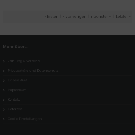
« Erster
|
« vorheriger
|
nächster »
|
Letzter »
Mehr über...
Zahlung & Versand
Privatsphäre und Datenschutz
Unsere AGB
Impressum
Kontakt
Lieferzeit
Cookie Einstellungen