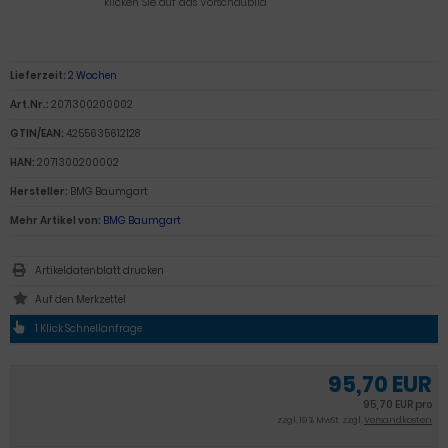
klicken Sie auf das Vorschaubild
Lieferzeit:
2 Wochen
Art.Nr.:
2071300200002
GTIN/EAN:
4255635612128
HAN:
2071300200002
Hersteller:
BMG Baumgart
Mehr Artikel von:
BMG Baumgart
Artikeldatenblatt drucken
1 Klick Schnellanfrage
95,70 EUR
95,70 EUR pro
zzgl. 19 % MwSt. zzgl.
Versandkosten