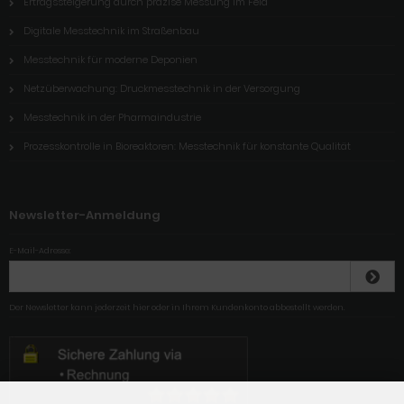
Ertragssteigerung durch präzise Messung im Feld
Digitale Messtechnik im Straßenbau
Messtechnik für moderne Deponien
Netzüberwachung: Druckmesstechnik in der Versorgung
Messtechnik in der Pharmaindustrie
Prozesskontrolle in Bioreaktoren: Messtechnik für konstante Qualität
Newsletter-Anmeldung
E-Mail-Adresse:
Der Newsletter kann jederzeit hier oder in Ihrem Kundenkonto abbestellt werden.