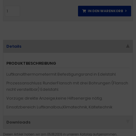
IN DEN WARENKORB
Details
PRODUKTBESCHREIBUNG
Luftkanalthermometermit Befestigungsrand in Edelstahl.
Prozessanschluss: RunderFlansch mit drei Bohrungen (Flansch
nicht verstellbar) Edelstahl.
Vorzüge: direkte Anzeige,keine Hilfsenergie nötig.
Einsatzbereich: Luftkanalbau,Klimatechnik, Kältetechnik
Downloads
Diesen Artikel haben wir am 05.08.2026 in unseren Katalog aufgenommen.