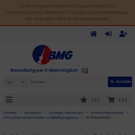
Unser Angebot richtet sich ausschließlich an
Geschäftskunden, Behörden, Institute und Krankenhäuser.
Wir verkaufen nicht an Endverbraucher.
Bestellung per E-Mail möglich
Alle
SUCHEN
(
0
)
(
0
)
Startseite
Temperatur
Anzeigen, mechanisch
Bimetallthermometer
CrNi Luftkanalthermometer mit Befestigungsrand
2071300200002