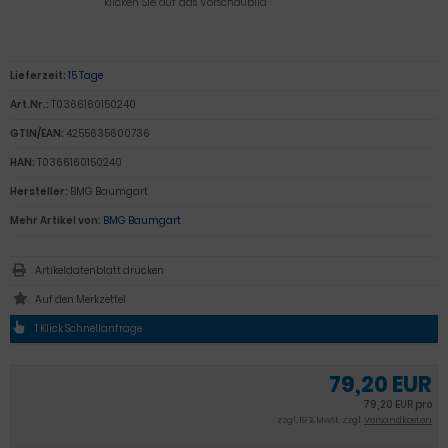
klicken Sie auf das Vorschaubild
Lieferzeit:
15 Tage
Art.Nr.:
T0366160150240
GTIN/EAN:
4255635600736
HAN:
T0366160150240
Hersteller:
BMG Baumgart
Mehr Artikel von:
BMG Baumgart
Artikeldatenblatt drucken
1 Klick Schnellanfrage
79,20 EUR
79,20 EUR pro
zzgl. 19 % MwSt. zzgl.
Versandkosten