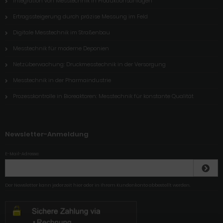
Integration von Messtechnik in Produktionsanlagen
Ertragssteigerung durch präzise Messung im Feld
Digitale Messtechnik im Straßenbau
Messtechnik für moderne Deponien
Netzüberwachung: Druckmesstechnik in der Versorgung
Messtechnik in der Pharmaindustrie
Prozesskontrolle in Bioreaktoren: Messtechnik für konstante Qualität
Newsletter-Anmeldung
E-Mail-Adresse:
Der Newsletter kann jederzeit hier oder in Ihrem Kundenkonto abbestellt werden.