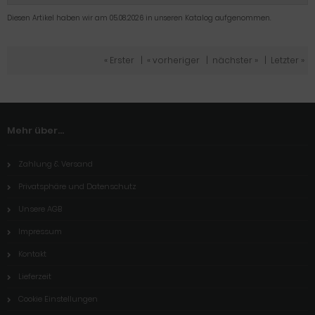
Diesen Artikel haben wir am 05.08.2026 in unseren Katalog aufgenommen.
« Erster
|
« vorheriger
|
nächster »
|
Letzter »
Mehr über...
Zahlung & Versand
Privatsphäre und Datenschutz
Unsere AGB
Impressum
Kontakt
Lieferzeit
Cookie Einstellungen