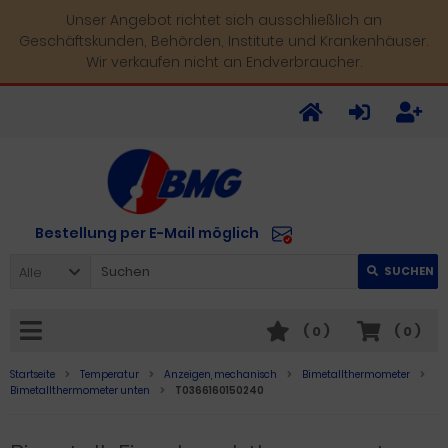
Unser Angebot richtet sich ausschließlich an
Geschäftskunden, Behörden, Institute und Krankenhäuser.
Wir verkaufen nicht an Endverbraucher.
Bestellung per E-Mail möglich
Alle
SUCHEN
(
0
)
(
0
)
Startseite
Temperatur
Anzeigen, mechanisch
Bimetallthermometer
Bimetallthermometer unten
T0366160150240