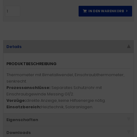
IN DEN WARENKORB
Details
PRODUKTBESCHREIBUNG
Thermometer mit Bimetallwendel, Einschraubthermometer,
senkrecht.
Prozessanschlüsse:
Separates Schutzrohr mit
Einschraubgewinde Messing G1/2.
Vorzüge:
direkte Anzeige, keine Hilfsenergie nötig.
Einsatzbereich:
Heiztechnik, Solaranlagen.
Eigenschaften
Downloads