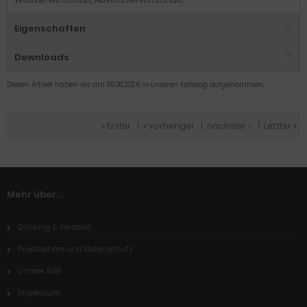
Eigenschaften
Downloads
Diesen Artikel haben wir am 05.08.2026 in unseren Katalog aufgenommen.
« Erster
|
« vorheriger
|
nächster »
|
Letzter »
Mehr über...
Zahlung & Versand
Privatsphäre und Datenschutz
Unsere AGB
Impressum