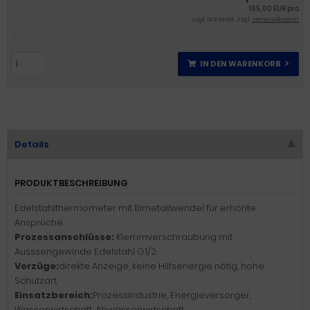
165,00 EUR pro
zzgl. 19 % MwSt. zzgl.
Versandkosten
IN DEN WARENKORB
Details
PRODUKTBESCHREIBUNG
Edelstahlthermometer mit Bimetallwendel für erhöhte
Ansprüche.
Prozessanschlüsse:
Klemmverschraubung mit
Ausssengewinde Edelstahl G1/2.
Vorzüge:
direkte Anzeige, keine Hilfsenergie nötig, hohe
Schutzart.
Einsatzbereich:
Prozessindustrie, Energieversorger,
Wasserwirtschaft, Abwasserwirtschaft.