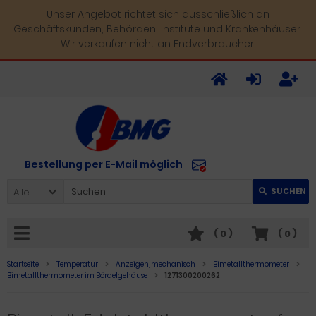
Unser Angebot richtet sich ausschließlich an
Geschäftskunden, Behörden, Institute und Krankenhäuser.
Wir verkaufen nicht an Endverbraucher.
Bestellung per E-Mail möglich
Alle
SUCHEN
(
0
)
(
0
)
Startseite
Temperatur
Anzeigen, mechanisch
Bimetallthermometer
Bimetallthermometer im Bördelgehäuse
1271300200262