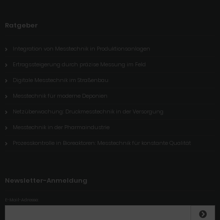
Ratgeber
Integration von Messtechnik in Produktionsanlagen
Ertragssteigerung durch präzise Messung im Feld
Digitale Messtechnik im Straßenbau
Messtechnik für moderne Deponien
Netzüberwachung: Druckmesstechnik in der Versorgung
Messtechnik in der Pharmaindustrie
Prozesskontrolle in Bioreaktoren: Messtechnik für konstante Qualität
Newsletter-Anmeldung
E-Mail-Adresse: