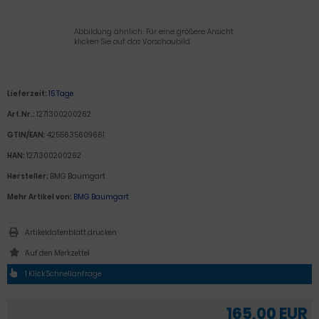
Abbildung ähnlich. Für eine größere Ansicht
klicken Sie auf das Vorschaubild
Lieferzeit:
15 Tage
Art.Nr.:
1271300200262
GTIN/EAN:
4255635609661
HAN:
1271300200262
Hersteller:
BMG Baumgart
Mehr Artikel von:
BMG Baumgart
Artikeldatenblatt drucken
1 Klick Schnellanfrage
165,00 EUR