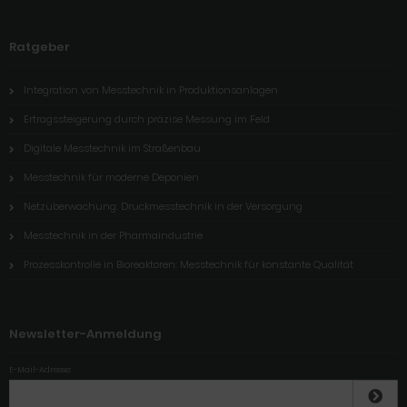
Ratgeber
Integration von Messtechnik in Produktionsanlagen
Ertragssteigerung durch präzise Messung im Feld
Digitale Messtechnik im Straßenbau
Messtechnik für moderne Deponien
Netzüberwachung: Druckmesstechnik in der Versorgung
Messtechnik in der Pharmaindustrie
Prozesskontrolle in Bioreaktoren: Messtechnik für konstante Qualität
Newsletter-Anmeldung
E-Mail-Adresse: