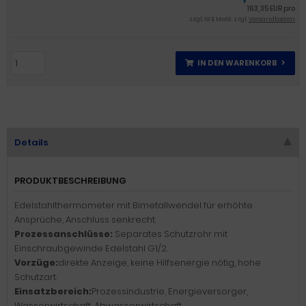
163,35 EUR pro
zzgl. 19 % MwSt. zzgl.
Versandkosten
IN DEN WARENKORB
Details
PRODUKTBESCHREIBUNG
Edelstahlthermometer mit Bimetallwendel für erhöhte
Ansprüche, Anschluss senkrecht.
Prozessanschlüsse:
Separates Schutzrohr mit
Einschraubgewinde Edelstahl G1/2.
Vorzüge:
direkte Anzeige, keine Hilfsenergie nötig, hohe
Schutzart.
Einsatzbereich:
Prozessindustrie, Energieversorger,
Wasserwirtschaft, Abwasserwirtschaft.