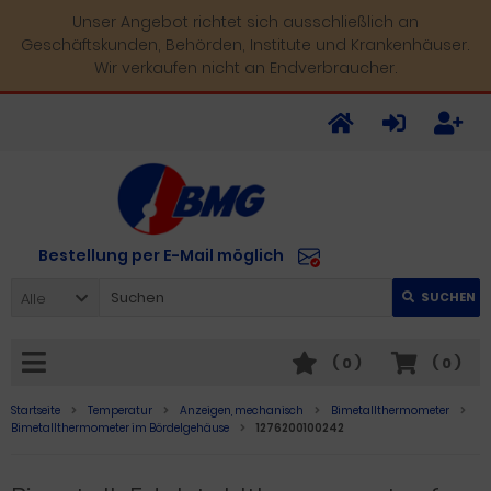
Unser Angebot richtet sich ausschließlich an
Geschäftskunden, Behörden, Institute und Krankenhäuser.
Wir verkaufen nicht an Endverbraucher.
Bestellung per E-Mail möglich
Alle
SUCHEN
(
0
)
(
0
)
Startseite
Temperatur
Anzeigen, mechanisch
Bimetallthermometer
Bimetallthermometer im Bördelgehäuse
1276200100242