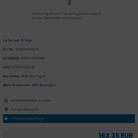
Abbildung ähnlich. Für eine größere Ansicht
klicken Sie auf das Vorschaubild
Lieferzeit:
15 Tage
Art.Nr.:
1276200100242
GTIN/EAN:
4255635608480
HAN:
1276200100242
Hersteller:
BMG Baumgart
Mehr Artikel von:
BMG Baumgart
Artikeldatenblatt drucken
1 Klick Schnellanfrage
163,35 EUR