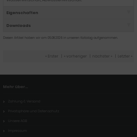
Eigenschaften
Downloads
Diesen Artikel haben wir am 05.08.2026 in unseren Katalog aufgenommen.
« Erster
|
« vorheriger
|
nächster »
|
Letzter »
Mehr über...
Zahlung & Versand
Privatsphäre und Datenschutz
Unsere AGB
Impressum