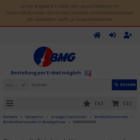
Unser Angebot richtet sich ausschließlich an
Geschäftskunden, Behörden, Institute und Krankenhäuser.
Wir verkaufen nicht an Endverbraucher.
Bestellung per E-Mail möglich
Alle
SUCHEN
(
0
)
(
0
)
Startseite
Temperatur
Anzeigen, mechanisch
Bimetallthermometer
Bimetallthermometer im Bördelgehäuse
1261120200262