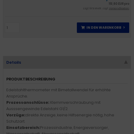
151,80 EUR pro
zzgl. 19 % MwSt. zzgl.
Versandkosten
IN DEN WARENKORB
Details
PRODUKTBESCHREIBUNG
Edelstahlthermometer mit Bimetallwendel für erhöhte
Ansprüche.
Prozessanschlüsse:
Klemmverschraubung mit
Ausssengewinde Edelstahl G1/2.
Vorzüge:
direkte Anzeige, keine Hilfsenergie nötig, hohe
Schutzart.
Einsatzbereich:
Prozessindustrie, Energieversorger,
Wasserwirtschaft, Abwasserwirtschaft.