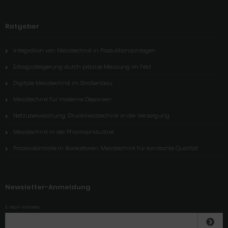
Ratgeber
Integration von Messtechnik in Produktionsanlagen
Ertragssteigerung durch präzise Messung im Feld
Digitale Messtechnik im Straßenbau
Messtechnik für moderne Deponien
Netzüberwachung: Druckmesstechnik in der Versorgung
Messtechnik in der Pharmaindustrie
Prozesskontrolle in Bioreaktoren: Messtechnik für konstante Qualität
Newsletter-Anmeldung
E-Mail-Adresse: