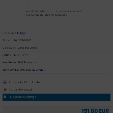
Abbildung ähnlich. Für eine größere Ansicht
klicken Sie auf das Vorschaubild
Lieferzeit:
15 Tage
Art.Nr.:
1261120200262
GTIN/EAN:
4255635609586
HAN:
1261120200262
Hersteller:
BMG Baumgart
Mehr Artikel von:
BMG Baumgart
Artikeldatenblatt drucken
1 Klick Schnellanfrage
151,80 EUR