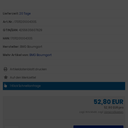
Lieferzeit:
20 Tage
Art.Nr.:
1701120100430S
GTIN/EAN:
4255635607629
HAN:
1701120100430S
Hersteller:
BMG Baumgart
Mehr Artikel von:
BMG Baumgart
Artikeldatenblatt drucken
1 Klick Schnellanfrage
52,80 EUR
52,80 EUR pro
zzgl. 19 % MwSt. zzgl.
Versandkosten