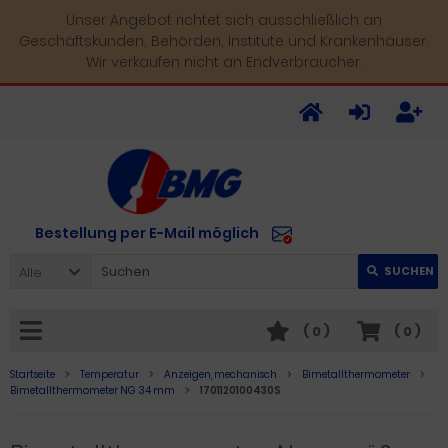
Unser Angebot richtet sich ausschließlich an
Geschäftskunden, Behörden, Institute und Krankenhäuser.
Wir verkaufen nicht an Endverbraucher.
Bestellung per E-Mail möglich
Alle
SUCHEN
(
0
)
(
0
)
Startseite
Temperatur
Anzeigen, mechanisch
Bimetallthermometer
Bimetallthermometer NG 34 mm
1701120100430S