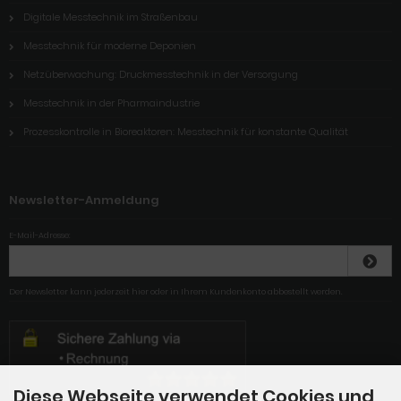
Digitale Messtechnik im Straßenbau
Messtechnik für moderne Deponien
Netzüberwachung: Druckmesstechnik in der Versorgung
Messtechnik in der Pharmaindustrie
Prozesskontrolle in Bioreaktoren: Messtechnik für konstante Qualität
Newsletter-Anmeldung
E-Mail-Adresse:
Der Newsletter kann jederzeit hier oder in Ihrem Kundenkonto abbestellt werden.
Diese Webseite verwendet Cookies und