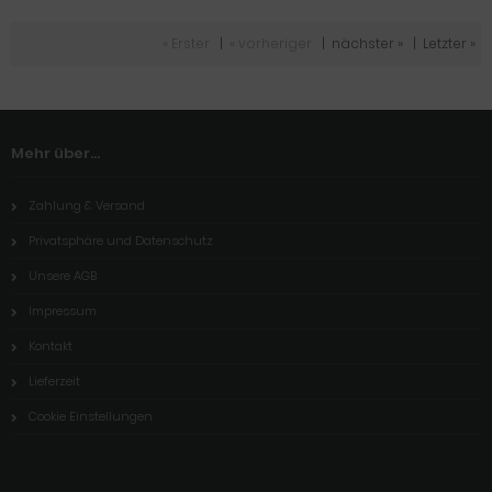
« Erster
|
« vorheriger
|
nächster »
|
Letzter »
Mehr über...
Zahlung & Versand
Privatsphäre und Datenschutz
Unsere AGB
Impressum
Kontakt
Lieferzeit
Cookie Einstellungen