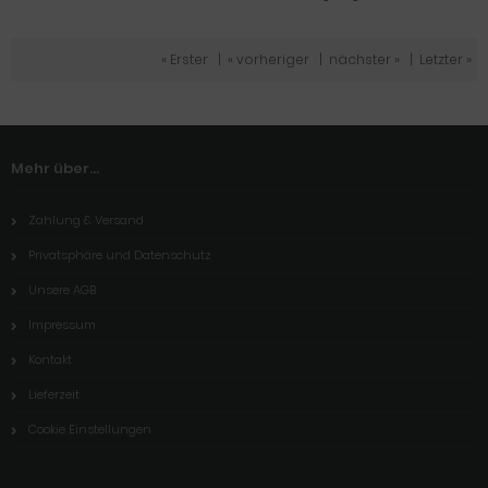
« Erster
|
« vorheriger
|
nächster »
|
Letzter »
Mehr über...
Zahlung & Versand
Privatsphäre und Datenschutz
Unsere AGB
Impressum
Kontakt
Lieferzeit
Cookie Einstellungen