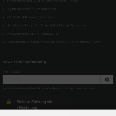
Ertragssteigerung durch präzise Messung im Feld
Digitale Messtechnik im Straßenbau
Messtechnik für moderne Deponien
Netzüberwachung: Druckmesstechnik in der Versorgung
Messtechnik in der Pharmaindustrie
Prozesskontrolle in Bioreaktoren: Messtechnik für konstante Qualität
Newsletter-Anmeldung
E-Mail-Adresse:
Der Newsletter kann jederzeit hier oder in Ihrem Kundenkonto abbestellt werden.