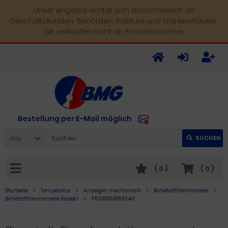
Unser Angebot richtet sich ausschließlich an
Geschäftskunden, Behörden, Institute und Krankenhäuser.
Wir verkaufen nicht an Endverbraucher.
Bestellung per E-Mail möglich
Alle
SUCHEN
(
0
)
(
0
)
Startseite
Temperatur
Anzeigen, mechanisch
Bimetallthermometer
Bimetallthermometer Klasse 1
T0231300150242