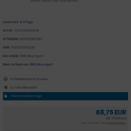
klicken Sie auf das Vorschaubild
Lieferzeit:
5-6 Tage
Art.Nr.:
T0231300150242
GTIN/EAN:
4255635612593
HAN:
T0231300150242
Hersteller:
BMG Baumgart
Mehr Artikel von:
BMG Baumgart
Artikeldatenblatt drucken
1 Klick Schnellanfrage
68,75 EUR
68,75 EUR pro
zzgl. 19 % MwSt. zzgl.
Versandkosten