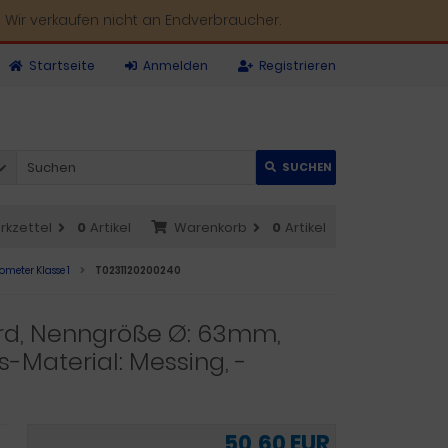
 Wir verkaufen nicht an Endverbraucher.
Startseite
Anmelden
Registrieren
SUCHEN
rkzettel
0
Artikel
Warenkorb
0
Artikel
meter Klasse 1
T0231120200240
rd, Nenngröße Ø: 63mm,
-Material: Messing, -
50,60 EUR