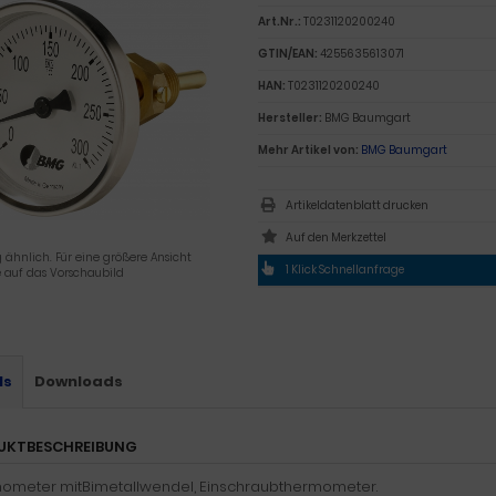
Art.Nr.:
T0231120200240
GTIN/EAN:
4255635613071
HAN:
T0231120200240
Hersteller:
BMG Baumgart
Mehr Artikel von:
BMG Baumgart
Artikeldatenblatt drucken
 ähnlich. Für eine größere Ansicht
1 Klick Schnellanfrage
e auf das Vorschaubild
ls
Downloads
UKTBESCHREIBUNG
ometer mitBimetallwendel, Einschraubthermometer.