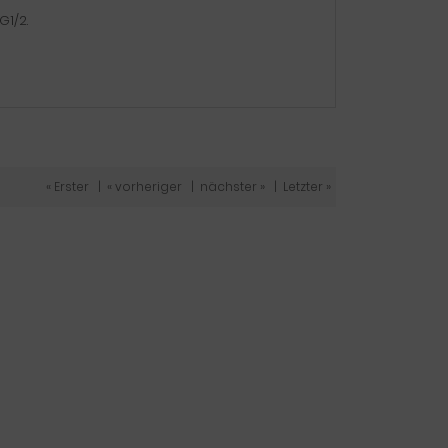
G1/2.
« Erster
|
« vorheriger
|
nächster »
|
Letzter »