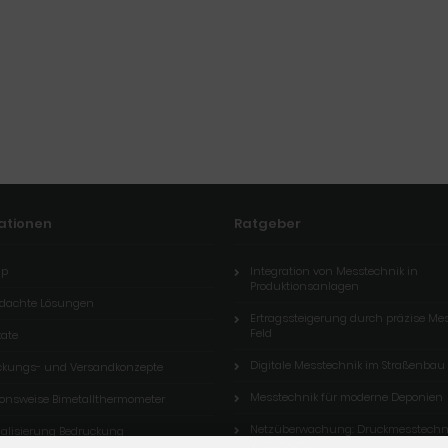
ationen
Ratgeber
ap
Integration von Messtechnik in
Produktionsanlagen
dachte Lösungen
Ertragssteigerung durch präzise M
Feld
kate
Digitale Messtechnik im Straßenbau
ckungs- und Versandkonzepte
Messtechnik für moderne Deponien
ionsweise Bimetallthermometer
Netzüberwachung: Druckmesstechni
nalisierung Bedruckung
Versorgung