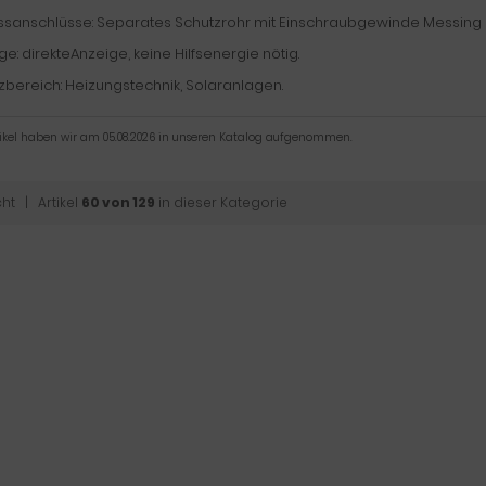
ssanschlüsse: Separates Schutzrohr mit Einschraubgewinde Messing 
e: direkteAnzeige, keine Hilfsenergie nötig.
zbereich: Heizungstechnik, Solaranlagen.
tikel haben wir am 05.08.2026 in unseren Katalog aufgenommen.
cht
| Artikel
60 von 129
in dieser Kategorie