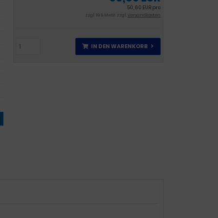
50,60 EUR pro
zzgl. 19 % MwSt. zzgl.
Versandkosten
IN DEN WARENKORB