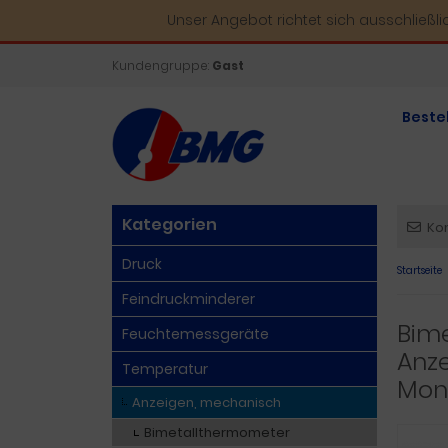
Unser Angebot richtet sich ausschließl
Kundengruppe:
Gast
Beste
Kategorien
Ko
Druck
Startseite
Feindruckminderer
Bim
Feuchtemessgeräte
Anze
Temperatur
Mon
Anzeigen, mechanisch
Bimetallthermometer