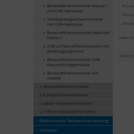
Bimetallthermometer Klasse 1
Proze
mit CrNi-Gehäuse
Vorzüg
Schleppzeigerthermometer
Einsat
mit CrNi-Gehäuse
Bimetallthermometer Edelstahl
Klasse 1
Diesen Ar
CrNi Luftkanalthermometer mit
Befestigungsrand
Übersi
Bimetallthermometer CrNi
Bajonettringgehäuse
Bimetallthermometer mit
Gelenk
Gasdruckthermometer
Kompostthermometer
Labor-Glasthermometer
V-Form-Glasthermometer
Elektronische Temperaturmessung
Schalten