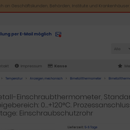
ich an Geschäftskunden, Behörden, Institute und Krankenhäuser.
llung per E-Mail möglich
Alle
ntakt
Impressum
Kasse
Me
Temperatur
Anzeigen, mechanisch
Bimetallthermometer
Bimetallthermo
etall-Einschraubthermometer, Standa
igebereich: 0…+120°C. Prozessanschluss
tage: Einschraubschutzrohr
Lieferzeit:
5-6 Tage