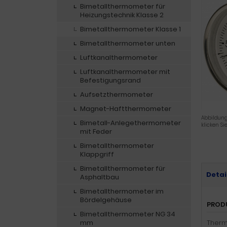
Bimetallthermometer für
Heizungstechnik Klasse 2
Bimetallthermometer Klasse 1
Bimetallthermometer unten
Luftkanalthermometer
Luftkanalthermometer mit
Befestigungsrand
Aufsetzthermometer
Magnet-Haftthermometer
Abbildung
Bimetall-Anlegethermometer
klicken Si
mit Feder
Bimetallthermometer
Klappgriff
Bimetallthermometer für
Detai
Asphaltbau
Bimetallthermometer im
Bördelgehäuse
PROD
Bimetallthermometer NG 34
mm
Therm