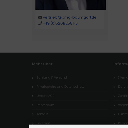
vertrieb@bmg-baumgart.de
+49 (0)5261/2581-0
Mehr über...
Inform
Zahlung & Versand
Sitem
Privatsphäre und Datenschutz
Durch
Unsere AGB
Zertifi
Impressum
Verpa
Kontakt
Funkt
Lieferzeit
Perso