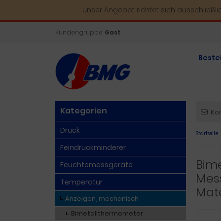
Unser Angebot richtet sich ausschließl
Kundengruppe:
Gast
Beste
Kategorien
Ko
Druck
Startseite
Feindruckminderer
Bim
Feuchtemessgeräte
Mess
Temperatur
Mate
Anzeigen, mechanisch
Bimetallthermometer