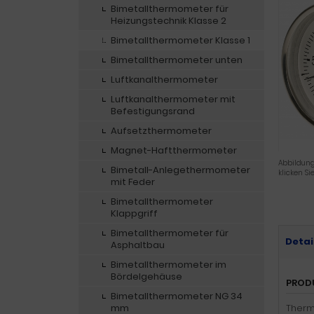
Bimetallthermometer für
Heizungstechnik Klasse 2
Bimetallthermometer Klasse 1
Bimetallthermometer unten
Luftkanalthermometer
Luftkanalthermometer mit
Befestigungsrand
Aufsetzthermometer
Magnet-Haftthermometer
Abbildung
Bimetall-Anlegethermometer
klicken Si
mit Feder
Bimetallthermometer
Klappgriff
Bimetallthermometer für
Detai
Asphaltbau
Bimetallthermometer im
Bördelgehäuse
PROD
Bimetallthermometer NG 34
mm
Therm