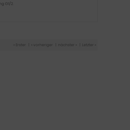
g G1/2.
« Erster
|
« vorheriger
|
nächster »
|
Letzter »