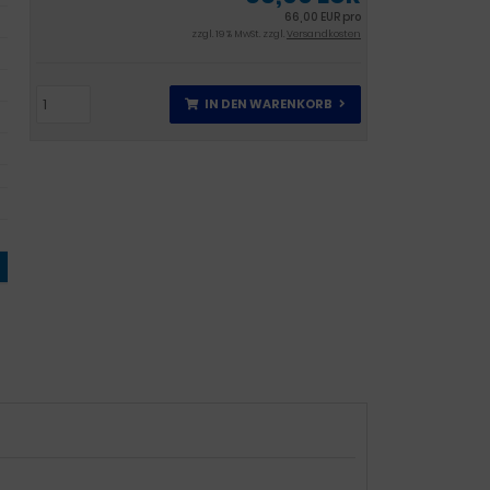
66,00 EUR pro
zzgl. 19 % MwSt. zzgl.
Versandkosten
IN DEN WARENKORB