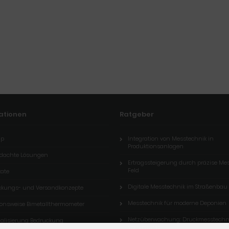
ationen
Ratgeber
ap
Integration von Messtechnik in
Produktionsanlagen
dachte Lösungen
Ertragssteigerung durch präzise M
Feld
kate
Digitale Messtechnik im Straßenbau
ckungs- und Versandkonzepte
Messtechnik für moderne Deponien
ionsweise Bimetallthermometer
Netzüberwachung: Druckmesstechni
nalisierung Bedruckung
Versorgung