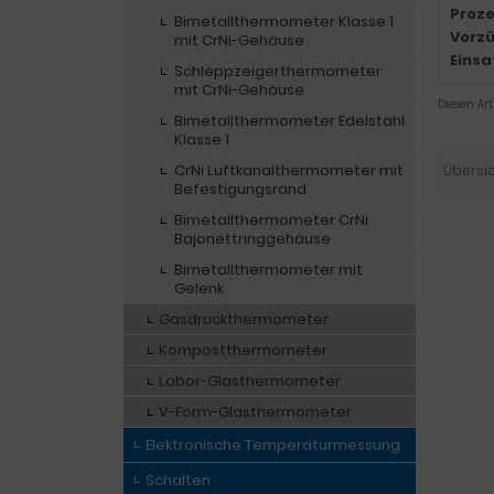
Proze
Bimetallthermometer Klasse 1
Vorzü
mit CrNi-Gehäuse
Einsa
Schleppzeigerthermometer
mit CrNi-Gehäuse
Diesen Ar
Bimetallthermometer Edelstahl
Klasse 1
CrNi Luftkanalthermometer mit
Übersi
Befestigungsrand
Bimetallthermometer CrNi
Bajonettringgehäuse
Bimetallthermometer mit
Gelenk
Gasdruckthermometer
Kompostthermometer
Labor-Glasthermometer
V-Form-Glasthermometer
Elektronische Temperaturmessung
Schalten