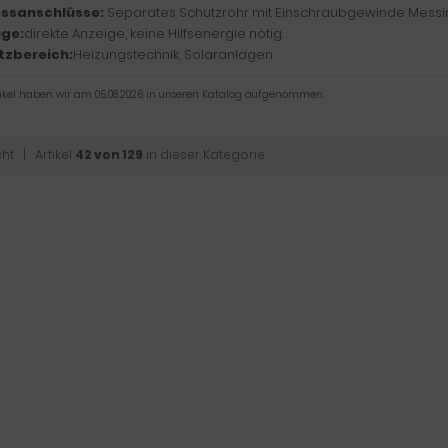
ssanschlüsse:
Separates Schutzrohr mit Einschraubgewinde Messin
ge:
direkte Anzeige, keine Hilfsenergie nötig.
tzbereich:
Heizungstechnik, Solaranlagen.
tikel haben wir am 05.08.2026 in unseren Katalog aufgenommen.
cht
| Artikel
42 von 129
in dieser Kategorie