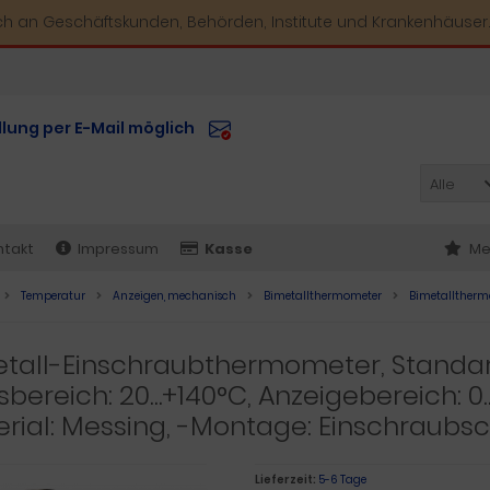
ich an Geschäftskunden, Behörden, Institute und Krankenhäuser.
llung per E-Mail möglich
Alle
ntakt
Impressum
Kasse
Me
Temperatur
Anzeigen, mechanisch
Bimetallthermometer
Bimetallthermo
etall-Einschraubthermometer, Standa
bereich: 20…+140°C, Anzeigebereich: 0
rial: Messing, -Montage: Einschraubs
Lieferzeit:
5-6 Tage