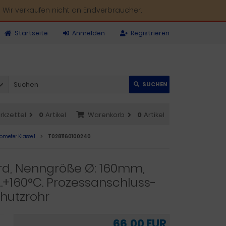
 Wir verkaufen nicht an Endverbraucher.
Startseite
Anmelden
Registrieren
SUCHEN
rkzettel
0
Artikel
Warenkorb
0
Artikel
meter Klasse 1
T0281160100240
rd, Nenngröße Ø: 160mm,
…+160°C. Prozessanschluss-
chutzrohr
66,00 EUR