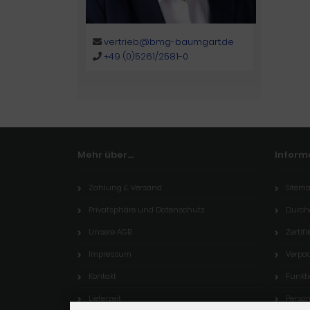
vertrieb@bmg-baumgart.de
+49 (0)5261/2581-0
Mehr über...
Inform
Zahlung & Versand
Sitem
Privatsphäre und Datenschutz
Durch
Unsere AGB
Zertifi
Impressum
Verpa
Kontakt
Funkt
Lieferzeit
Perso