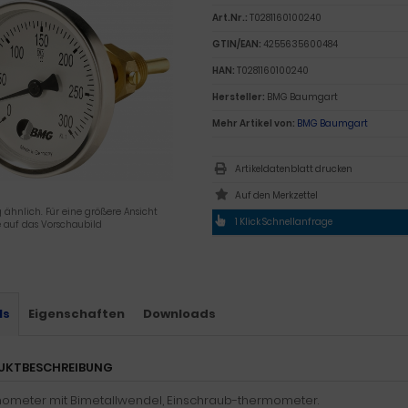
Art.Nr.:
T0281160100240
GTIN/EAN:
4255635600484
HAN:
T0281160100240
Hersteller:
BMG Baumgart
Mehr Artikel von:
BMG Baumgart
Artikeldatenblatt drucken
 ähnlich. Für eine größere Ansicht
1 Klick Schnellanfrage
e auf das Vorschaubild
ls
Eigenschaften
Downloads
UKTBESCHREIBUNG
ometer mit Bimetallwendel, Einschraub-thermometer.