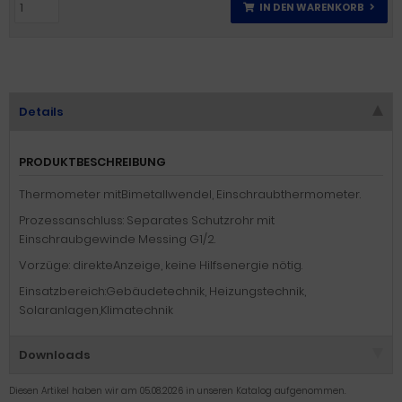
IN DEN WARENKORB
Details
PRODUKTBESCHREIBUNG
Thermometer mitBimetallwendel, Einschraubthermometer.
Prozessanschluss: Separates Schutzrohr mit
Einschraubgewinde Messing G1/2.
Vorzüge: direkteAnzeige, keine Hilfsenergie nötig.
Einsatzbereich:Gebäudetechnik, Heizungstechnik,
Solaranlagen,Klimatechnik
Downloads
Diesen Artikel haben wir am 05.08.2026 in unseren Katalog aufgenommen.