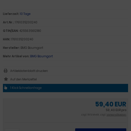
Lieferzeit:
10 Tage
Art.Nr.:
1761035200240
GTIN/EAN:
4255635612180
HAN:
1761035200240
Hersteller:
BMG Baumgart
Mehr Artikel von:
BMG Baumgart
Artikeldatenblatt drucken
1 Klick Schnellanfrage
59,40 EUR
59,40 EUR pro
zzgl. 19 % MwSt. zzgl.
Versandkosten