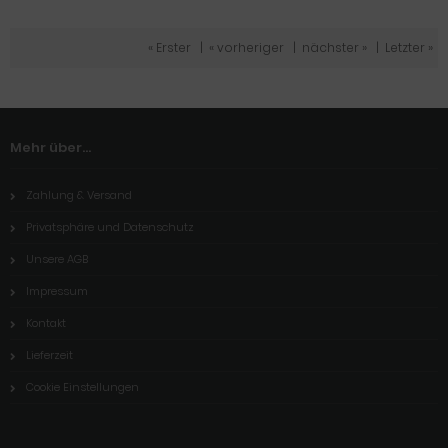
« Erster
|
« vorheriger
|
nächster »
|
Letzter »
Mehr über...
Zahlung & Versand
Privatsphäre und Datenschutz
Unsere AGB
Impressum
Kontakt
Lieferzeit
Cookie Einstellungen