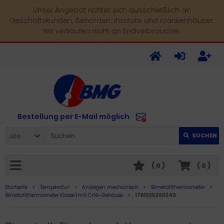
Unser Angebot richtet sich ausschließlich an
Geschäftskunden, Behörden, Institute und Krankenhäuser.
Wir verkaufen nicht an Endverbraucher.
Bestellung per E-Mail möglich
Alle
SUCHEN
(
0
)
(
0
)
Startseite
Temperatur
Anzeigen, mechanisch
Bimetallthermometer
Bimetallthermometer Klasse 1 mit CrNi-Gehäuse
1761035200240