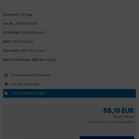
Lieferzeit:
10 Tage
Art.Nr.:
1761160150240
GTIN/EAN:
4255635612449
HAN:
1761160150240
Hersteller:
BMG Baumgart
Mehr Artikel von:
BMG Baumgart
Artikeldatenblatt drucken
1 Klick Schnellanfrage
56,10 EUR
56,10 EUR pro
zzgl. 19 % MwSt. zzgl.
Versandkosten