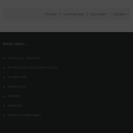
« Erster
|
« vorheriger
|
nächster »
|
Letzter »
Mehr über...
Zahlung & Versand
Privatsphäre und Datenschutz
Unsere AGB
Impressum
Kontakt
Lieferzeit
Cookie Einstellungen