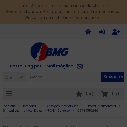
Unser Angebot richtet sich ausschließlich an
Geschäftskunden, Behörden, Institute und Krankenhäuser.
Wir verkaufen nicht an Endverbraucher.
Bestellung per E-Mail möglich
Alle
SUCHEN
(
0
)
(
0
)
Startseite
Temperatur
Anzeigen, mechanisch
Bimetallthermometer
Bimetallthermometer Klasse 1 mit CrNi-Gehäuse
1761160150240