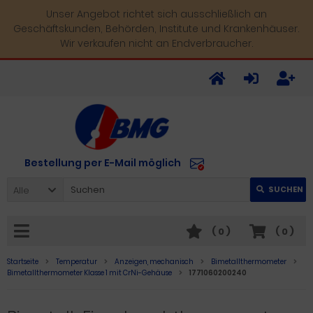
Unser Angebot richtet sich ausschließlich an
Geschäftskunden, Behörden, Institute und Krankenhäuser.
Wir verkaufen nicht an Endverbraucher.
Bestellung per E-Mail möglich
Alle
SUCHEN
(
0
)
(
0
)
Startseite
Temperatur
Anzeigen, mechanisch
Bimetallthermometer
Bimetallthermometer Klasse 1 mit CrNi-Gehäuse
1771060200240