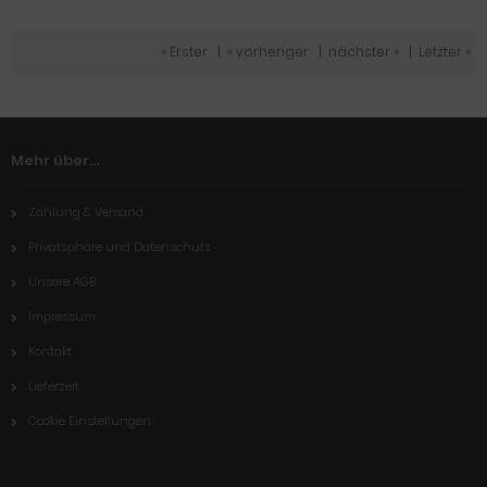
« Erster
|
« vorheriger
|
nächster »
|
Letzter »
Mehr über...
Zahlung & Versand
Privatsphäre und Datenschutz
Unsere AGB
Impressum
Kontakt
Lieferzeit
Cookie Einstellungen