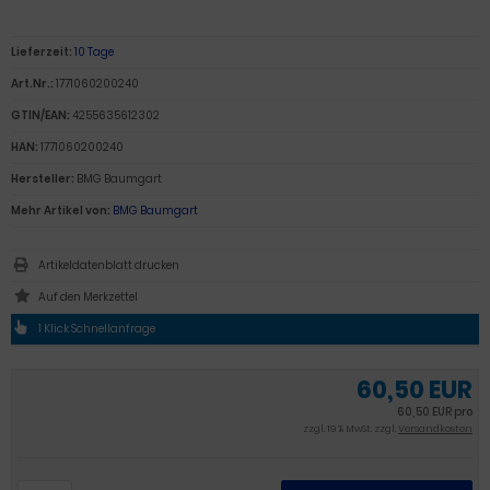
Lieferzeit:
10 Tage
Art.Nr.:
1771060200240
GTIN/EAN:
4255635612302
HAN:
1771060200240
Hersteller:
BMG Baumgart
Mehr Artikel von:
BMG Baumgart
Artikeldatenblatt drucken
1 Klick Schnellanfrage
60,50 EUR
60,50 EUR pro
zzgl. 19 % MwSt. zzgl.
Versandkosten