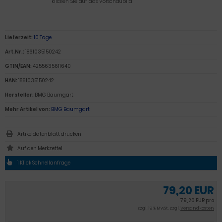
klicken Sie auf das Vorschaubild
Lieferzeit:
10 Tage
Art.Nr.:
1861035150242
GTIN/EAN:
4255635611640
HAN:
1861035150242
Hersteller:
BMG Baumgart
Mehr Artikel von:
BMG Baumgart
Artikeldatenblatt drucken
1 Klick Schnellanfrage
79,20 EUR
79,20 EUR pro
zzgl. 19 % MwSt. zzgl.
Versandkosten