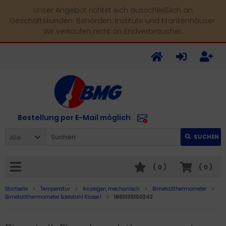
Unser Angebot richtet sich ausschließlich an
Geschäftskunden, Behörden, Institute und Krankenhäuser.
Wir verkaufen nicht an Endverbraucher.
Bestellung per E-Mail möglich
Alle
SUCHEN
(
0
)
(
0
)
Startseite
Temperatur
Anzeigen, mechanisch
Bimetallthermometer
Bimetallthermometer Edelstahl Klasse 1
1861035150242