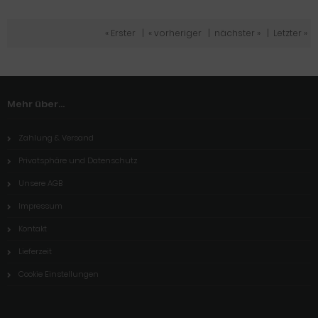
« Erster
|
« vorheriger
|
nächster »
|
Letzter »
Mehr über...
Zahlung & Versand
Privatsphäre und Datenschutz
Unsere AGB
Impressum
Kontakt
Lieferzeit
Cookie Einstellungen