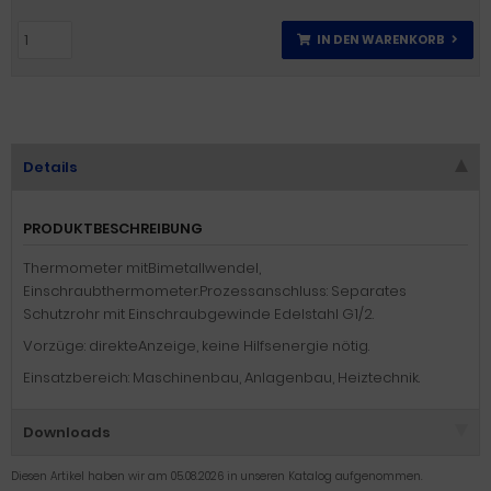
IN DEN WARENKORB
Details
PRODUKTBESCHREIBUNG
Thermometer mitBimetallwendel,
Einschraubthermometer.Prozessanschluss: Separates
Schutzrohr mit Einschraubgewinde Edelstahl G1/2.
Vorzüge: direkteAnzeige, keine Hilfsenergie nötig.
Einsatzbereich: Maschinenbau, Anlagenbau, Heiztechnik.
Downloads
Diesen Artikel haben wir am 05.08.2026 in unseren Katalog aufgenommen.