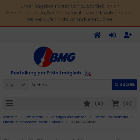
Unser Angebot richtet sich ausschließlich an
Geschäftskunden, Behörden, Institute und Krankenhäuser.
Wir verkaufen nicht an Endverbraucher.
Bestellung per E-Mail möglich
Alle
SUCHEN
(
0
)
(
0
)
Startseite
Temperatur
Anzeigen, mechanisch
Bimetallthermometer
Bimetallthermometer Edelstahl Klasse 1
1871400250242