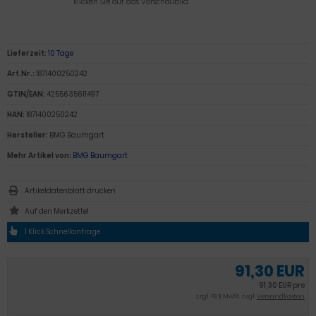
klicken Sie auf das Vorschaubild
Lieferzeit:
10 Tage
Art.Nr.:
1871400250242
GTIN/EAN:
4255635611497
HAN:
1871400250242
Hersteller:
BMG Baumgart
Mehr Artikel von:
BMG Baumgart
Artikeldatenblatt drucken
1 Klick Schnellanfrage
91,30 EUR
91,30 EUR pro
zzgl. 19 % MwSt. zzgl.
Versandkosten