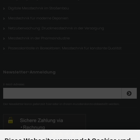
Digitale Messtechnik im Straßenbau
Messtechnik für moderne Deponien
Netzüberwachung: Druckmesstechnik in der Versorgung
Messtechnik in der Pharmaindustrie
Prozesskontrolle in Bioreaktoren: Messtechnik für konstante Qualität
Newsletter-Anmeldung
E-Mail-Adresse:
Der Newsletter kann jederzeit hier oder in Ihrem Kundenkonto abbestellt werden.