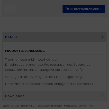
IN DEN WARENKORB
Details
PRODUKTBESCHREIBUNG
Thermometer mitBimetallwendel,
Einschraubthermometer.Prozessanschluss: Separates
Schutzrohr mit Einschraubgewinde Edelstahl G1/2.
Vorzüge: direkteAnzeige, keine Hilfsenergie nötig.
Einsatzbereich: Maschinenbau, Anlagenbau, Heiztechnik.
Downloads
Diesen Artikel haben wir am 05.08.2026 in unseren Katalog aufgenommen.