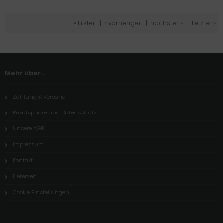
« Erster
|
« vorheriger
|
nächster »
|
Letzter »
Mehr über...
Zahlung & Versand
Privatsphäre und Datenschutz
Unsere AGB
Impressum
Kontakt
Lieferzeit
Cookie Einstellungen