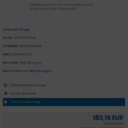
Abbildung ähnlich. Für eine größere Ansicht
klicken Sie auf das Vorschaubild
Lieferzeit:
15 Tage
Art.Nr.:
2136080150242
GTIN/EAN:
4255635608848
HAN:
2136080150242
Hersteller:
BMG Baumgart
Mehr Artikel von:
BMG Baumgart
Artikeldatenblatt drucken
1 Klick Schnellanfrage
183,15 EUR
183,15 EUR pro