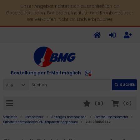
Unser Angebot richtet sich ausschließlich an
Geschäftskunden, Behörden, Institute und Krankenhäuser.
Wir verkaufen nicht an Endverbraucher.
Bestellung per E-Mail möglich
Alle
SUCHEN
(
0
)
(
0
)
Startseite
Temperatur
Anzeigen, mechanisch
Bimetallthermometer
Bimetallthermometer CrNi Bajonettringgehäuse
2136080150242