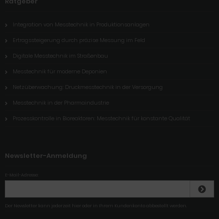
Ratgeber
Integration von Messtechnik in Produktionsanlagen
Ertragssteigerung durch präzise Messung im Feld
Digitale Messtechnik im Straßenbau
Messtechnik für moderne Deponien
Netzüberwachung: Druckmesstechnik in der Versorgung
Messtechnik in der Pharmaindustrie
Prozesskontrolle in Bioreaktoren: Messtechnik für konstante Qualität
Newsletter-Anmeldung
E-Mail-Adresse:
Der Newsletter kann jederzeit hier oder in Ihrem Kundenkonto abbestellt werden.