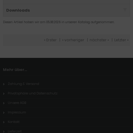
Downloads
Diesen Artikel haben wir am 05.08.2026 in unseren Katalog aufgenommen.
« Erster
|
« vorheriger
|
nächster »
|
Letzter »
Mehr über...
Zahlung & Versand
Privatsphäre und Datenschutz
Unsere AGB
Impressum
Kontakt
Lieferzeit