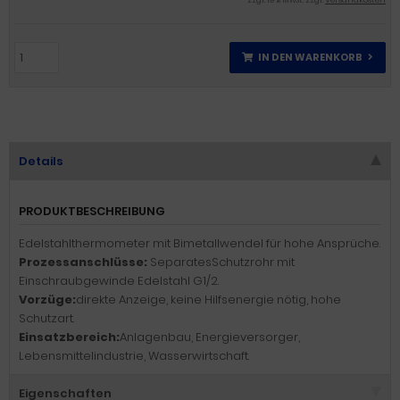
zzgl. 19 % MwSt. zzgl.
Versandkosten
IN DEN WARENKORB
Details
PRODUKTBESCHREIBUNG
Edelstahlthermometer mit Bimetallwendel für hohe Ansprüche.
Prozessanschlüsse:
SeparatesSchutzrohr mit
Einschraubgewinde Edelstahl G1/2.
Vorzüge:
direkte Anzeige, keine Hilfsenergie nötig, hohe
Schutzart.
Einsatzbereich:
Anlagenbau, Energieversorger,
Lebensmittelindustrie, Wasserwirtschaft.
Eigenschaften