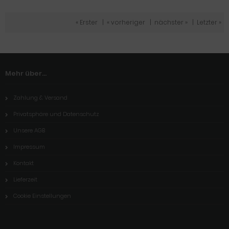
« Erster
|
« vorheriger
|
nächster »
|
Letzter »
Mehr über...
Zahlung & Versand
Privatsphäre und Datenschutz
Unsere AGB
Impressum
Kontakt
Lieferzeit
Cookie Einstellungen