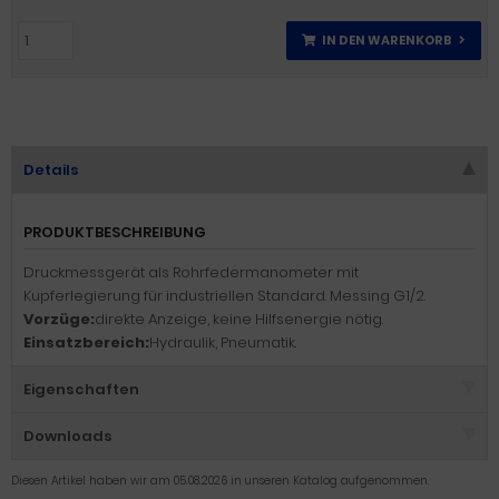
IN DEN WARENKORB
Details
PRODUKTBESCHREIBUNG
Druckmessgerät als Rohrfedermanometer mit
Kupferlegierung für industriellen Standard. Messing G1/2.
Vorzüge:
direkte Anzeige, keine Hilfsenergie nötig.
Einsatzbereich:
Hydraulik, Pneumatik.
Eigenschaften
Downloads
Diesen Artikel haben wir am 05.08.2026 in unseren Katalog aufgenommen.