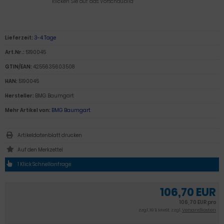
klicken Sie auf das Vorschaubild
Lieferzeit:
3-4 Tage
Art.Nr.:
5190045
GTIN/EAN:
4255635603508
HAN:
5190045
Hersteller:
BMG Baumgart
Mehr Artikel von:
BMG Baumgart
Artikeldatenblatt drucken
1 Klick Schnellanfrage
106,70 EUR
106,70 EUR pro
zzgl. 19 % MwSt. zzgl.
Versandkosten