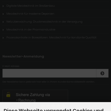
Digitale Messtechnik im Straßenbau
Messtechnik für moderne Deponien
Netzüberwachung: Druckmesstechnik in der Versorgung
Messtechnik in der Pharmaindustrie
Prozesskontrolle in Bioreaktoren: Messtechnik für konstante Qualität
Newsletter-Anmeldung
E-Mail-Adresse:
Der Newsletter kann jederzeit hier oder in Ihrem Kundenkonto abbestellt werden.
Diese Webseite verwendet Cookies und