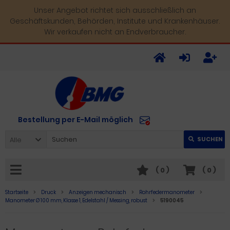
Unser Angebot richtet sich ausschließlich an
Geschäftskunden, Behörden, Institute und Krankenhäuser.
Wir verkaufen nicht an Endverbraucher.
Bestellung per E-Mail möglich
Alle
SUCHEN
(
0
)
(
0
)
Startseite
Druck
Anzeigen mechanisch
Rohrfedermanometer
Manometer Ø 100 mm, Klasse 1, Edelstahl / Messing, robust
5190045