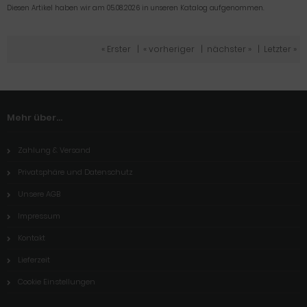
Diesen Artikel haben wir am 05.08.2026 in unseren Katalog aufgenommen.
« Erster
|
« vorheriger
|
nächster »
|
Letzter »
Mehr über...
Zahlung & Versand
Privatsphäre und Datenschutz
Unsere AGB
Impressum
Kontakt
Lieferzeit
Cookie Einstellungen