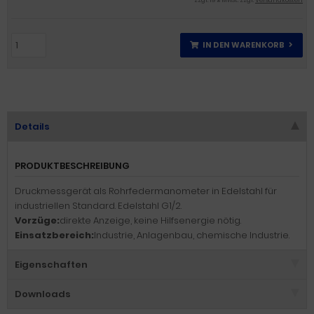
zzgl. 19 % MwSt. zzgl.
Versandkosten
IN DEN WARENKORB
Details
PRODUKTBESCHREIBUNG
Druckmessgerät als Rohrfedermanometer in Edelstahl für
industriellen Standard. Edelstahl G1/2.
Vorzüge:
direkte Anzeige, keine Hilfsenergie nötig.
Einsatzbereich:
Industrie, Anlagenbau, chemische Industrie.
Eigenschaften
Downloads