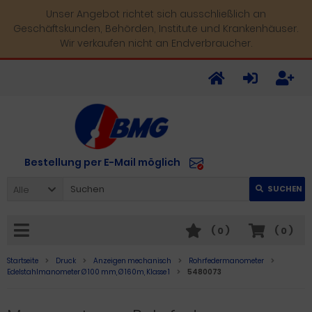
Unser Angebot richtet sich ausschließlich an
Geschäftskunden, Behörden, Institute und Krankenhäuser.
Wir verkaufen nicht an Endverbraucher.
Bestellung per E-Mail möglich
Alle
SUCHEN
(
0
)
(
0
)
Startseite
Druck
Anzeigen mechanisch
Rohrfedermanometer
Edelstahlmanometer Ø 100 mm, Ø 160m, Klasse 1
5480073