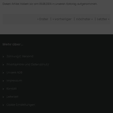
Diesen Artikel haben wir am 05.08.2026 in unseren Katalog aufgenommen.
« Erster
|
« vorheriger
|
nächster »
|
Letzter »
Mehr über...
Zahlung & Versand
Privatsphäre und Datenschutz
Unsere AGB
Impressum
Kontakt
Lieferzeit
Cookie Einstellungen