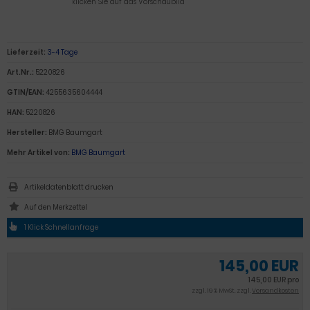
klicken Sie auf das Vorschaubild
Lieferzeit:
3-4 Tage
Art.Nr.:
5220826
GTIN/EAN:
4255635604444
HAN:
5220826
Hersteller:
BMG Baumgart
Mehr Artikel von:
BMG Baumgart
Artikeldatenblatt drucken
1 Klick Schnellanfrage
145,00 EUR
145,00 EUR pro
zzgl. 19 % MwSt. zzgl.
Versandkosten