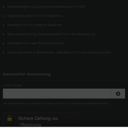
Ertragssteigerung durch präzise Messung im Feld
Digitale Messtechnik im Straßenbau
Messtechnik für moderne Deponien
Netzüberwachung: Druckmesstechnik in der Versorgung
Messtechnik in der Pharmaindustrie
Prozesskontrolle in Bioreaktoren: Messtechnik für konstante Qualität
Newsletter-Anmeldung
E-Mail-Adresse:
Der Newsletter kann jederzeit hier oder in Ihrem Kundenkonto abbestellt werden.