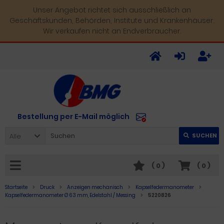
Unser Angebot richtet sich ausschließlich an
Geschäftskunden, Behörden, Institute und Krankenhäuser.
Wir verkaufen nicht an Endverbraucher.
Bestellung per E-Mail möglich
Alle
SUCHEN
(
0
)
(
0
)
Startseite
Druck
Anzeigen mechanisch
Kapselfedermanometer
Kapselfedermanometer Ø 63 mm, Edelstahl / Messing
5220826