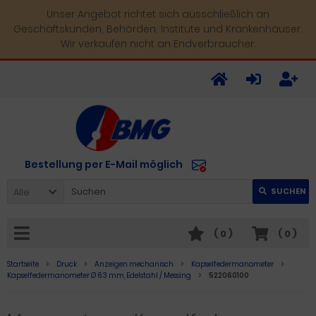
Unser Angebot richtet sich ausschließlich an
Geschäftskunden, Behörden, Institute und Krankenhäuser.
Wir verkaufen nicht an Endverbraucher.
Bestellung per E-Mail möglich
Alle
SUCHEN
(
0
)
(
0
)
Startseite
Druck
Anzeigen mechanisch
Kapselfedermanometer
Kapselfedermanometer Ø 63 mm, Edelstahl / Messing
522060100