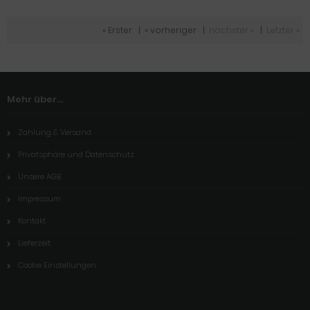
« Erster
|
« vorheriger
|
nächster »
|
Letzter »
Mehr über...
Zahlung & Versand
Privatsphäre und Datenschutz
Unsere AGB
Impressum
Kontakt
Lieferzeit
Cookie Einstellungen