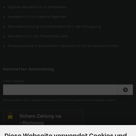
Digitale Messtechnik im Straßenbau
Messtechnik für moderne Deponien
Netzüberwachung: Druckmesstechnik in der Versorgung
Messtechnik in der Pharmaindustrie
Prozesskontrolle in Bioreaktoren: Messtechnik für konstante Qualität
Newsletter-Anmeldung
E-Mail-Adresse:
Der Newsletter kann jederzeit hier oder in Ihrem Kundenkonto abbestellt werden.
Diese Webseite verwendet Cookies und