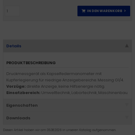
IN DEN WARENKORB
Details
PRODUKTBESCHREIBUNG
Druckmessgerät als Kapselfedermanometer mit
Kupferlegierung für niedrige Anzeigebereiche. Messing G1/4.
Vorzüge:
direkte Anzeige, keine Hilfsenergie nötig.
Einsatzbereich:
Umwelttechnik, Labortechnik, Maschinenbau.
Eigenschaften
Downloads
Diesen Artikel haben wir am 05.08.2026 in unseren Katalog aufgenommen.