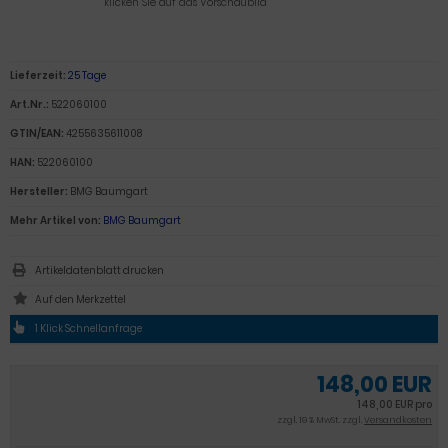
klicken Sie auf das Vorschaubild
Lieferzeit:
25 Tage
Art.Nr.:
522060100
GTIN/EAN:
4255635611008
HAN:
522060100
Hersteller:
BMG Baumgart
Mehr Artikel von:
BMG Baumgart
Artikeldatenblatt drucken
1 Klick Schnellanfrage
148,00 EUR
148,00 EUR pro
zzgl. 19 % MwSt. zzgl.
Versandkosten