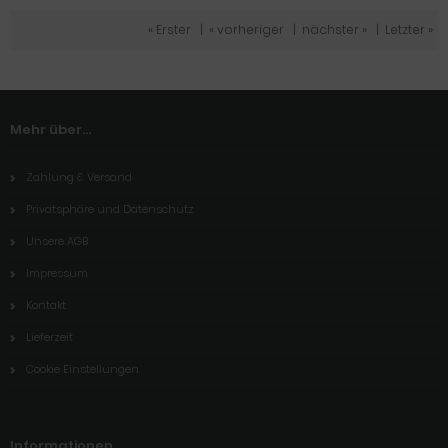
« Erster
|
« vorheriger
|
nächster »
|
Letzter »
Mehr über...
Zahlung & Versand
Privatsphäre und Datenschutz
Unsere AGB
Impressum
Kontakt
Lieferzeit
Cookie Einstellungen
Informationen