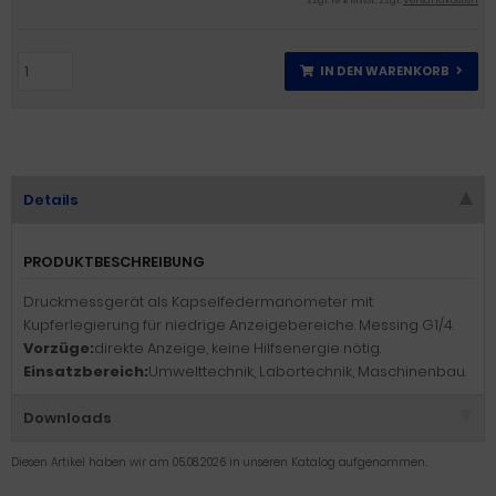
zzgl. 19 % MwSt. zzgl.
Versandkosten
IN DEN WARENKORB
Details
PRODUKTBESCHREIBUNG
Druckmessgerät als Kapselfedermanometer mit
Kupferlegierung für niedrige Anzeigebereiche. Messing G1/4.
Vorzüge:
direkte Anzeige, keine Hilfsenergie nötig.
Einsatzbereich:
Umwelttechnik, Labortechnik, Maschinenbau.
Downloads
Diesen Artikel haben wir am 05.08.2026 in unseren Katalog aufgenommen.