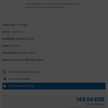
Abbildung ähnlich. Für eine größere Ansicht
klicken Sie auf das Vorschaubild
Lieferzeit:
3-4 Tage
Art.Nr.:
5223014
GTIN/EAN:
4255635611268
HAN:
5223014
Hersteller:
BMG Baumgart
Mehr Artikel von:
BMG Baumgart
Artikeldatenblatt drucken
1 Klick Schnellanfrage
145,00 EUR
145,00 EUR pro