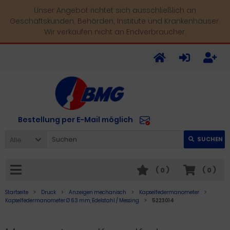
Unser Angebot richtet sich ausschließlich an
Geschäftskunden, Behörden, Institute und Krankenhäuser.
Wir verkaufen nicht an Endverbraucher.
Bestellung per E-Mail möglich
Alle
SUCHEN
(
0
)
(
0
)
Startseite
Druck
Anzeigen mechanisch
Kapselfedermanometer
Kapselfedermanometer Ø 63 mm, Edelstahl / Messing
5223014