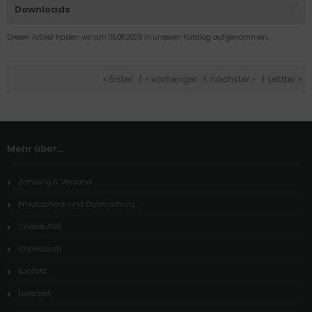
Downloads
Diesen Artikel haben wir am 05.08.2026 in unseren Katalog aufgenommen.
« Erster
|
« vorheriger
|
nächster »
|
Letzter »
Mehr über...
Zahlung & Versand
Privatsphäre und Datenschutz
Unsere AGB
Impressum
Kontakt
Lieferzeit