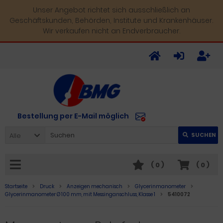
Unser Angebot richtet sich ausschließlich an
Geschäftskunden, Behörden, Institute und Krankenhäuser.
Wir verkaufen nicht an Endverbraucher.
Bestellung per E-Mail möglich
Alle
SUCHEN
(
0
)
(
0
)
Startseite
Druck
Anzeigen mechanisch
Glycerinmanometer
Glycerinmanometer Ø 100 mm, mit Messinganschluss, Klasse 1
5410072