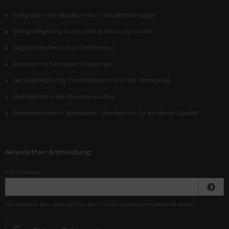
Integration von Messtechnik in Produktionsanlagen
Ertragssteigerung durch präzise Messung im Feld
Digitale Messtechnik im Straßenbau
Messtechnik für moderne Deponien
Netzüberwachung: Druckmesstechnik in der Versorgung
Messtechnik in der Pharmaindustrie
Prozesskontrolle in Bioreaktoren: Messtechnik für konstante Qualität
Newsletter-Anmeldung
E-Mail-Adresse:
Der Newsletter kann jederzeit hier oder in Ihrem Kundenkonto abbestellt werden.