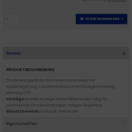
zzgl. 19 % MwSt. zzgl.
Versandkosten
IN DEN WARENKORB
Details
PRODUKTBESCHREIBUNG
Druckmessgerät als Rohrfedermanometer mit
Kupferlegierung, Industriestandard mit Flüssigkeitsfüllung.
Messing G1/2.
Vorzüge:
direkte Anzeige, keine Hilfsenergie nötig, für
wechselnde Druckbelastungen, ruhiger Zeigerlauf.
Einsatzbereich:
Hydraulik, Pneumatik.
Eigenschaften