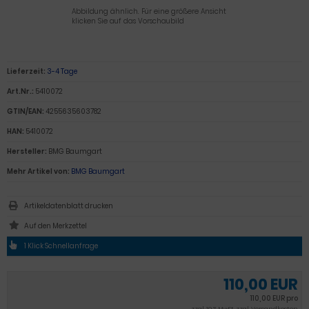
Abbildung ähnlich. Für eine größere Ansicht
klicken Sie auf das Vorschaubild
Lieferzeit:
3-4 Tage
Art.Nr.:
5410072
GTIN/EAN:
4255635603782
HAN:
5410072
Hersteller:
BMG Baumgart
Mehr Artikel von:
BMG Baumgart
Artikeldatenblatt drucken
1 Klick Schnellanfrage
110,00 EUR
110,00 EUR pro