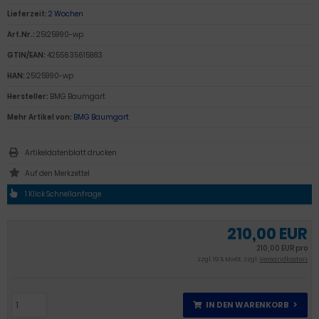
Lieferzeit:
2 Wochen
Art.Nr.:
25l25990-wp
GTIN/EAN:
4255635615983
HAN:
25l25990-wp
Hersteller:
BMG Baumgart
Mehr Artikel von:
BMG Baumgart
Artikeldatenblatt drucken
1 Klick Schnellanfrage
210,00 EUR
210,00 EUR pro
zzgl. 19 % MwSt. zzgl.
Versandkosten
IN DEN WARENKORB