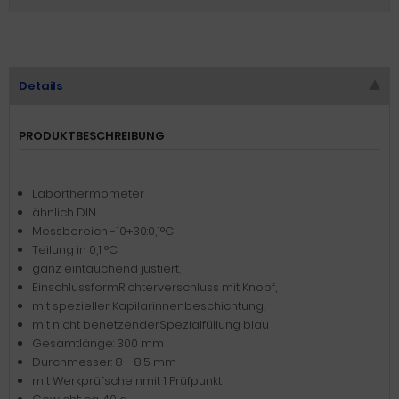
Details
PRODUKTBESCHREIBUNG
Laborthermometer
ähnlich DIN
Messbereich -10+30:0,1°C
Teilung in 0,1 °C
ganz eintauchend justiert,
EinschlussformRichterverschluss mit Knopf,
mit spezieller Kapilarinnenbeschichtung,
mit nicht benetzenderSpezialfüllung blau
Gesamtlänge: 300 mm
Durchmesser: 8 - 8,5 mm
mit Werkprüfscheinmit 1 Prüfpunkt