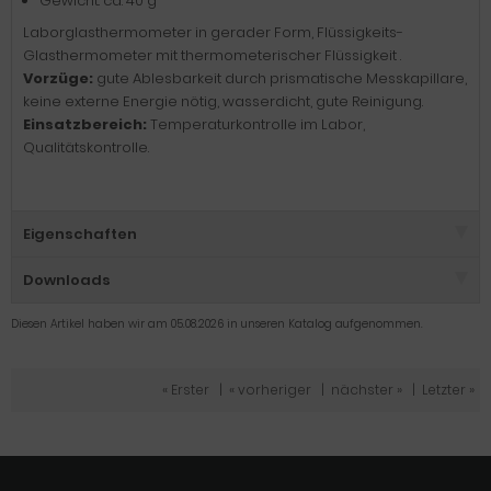
Gewicht: ca. 40 g
Laborglasthermometer in gerader Form, Flüssigkeits-
Glasthermometer mit thermometerischer Flüssigkeit .
Vorzüge:
gute Ablesbarkeit durch prismatische Messkapillare,
keine externe Energie nötig, wasserdicht, gute Reinigung.
Einsatzbereich:
Temperaturkontrolle im Labor,
Qualitätskontrolle.
Eigenschaften
Downloads
Diesen Artikel haben wir am 05.08.2026 in unseren Katalog aufgenommen.
« Erster
|
« vorheriger
|
nächster »
|
Letzter »