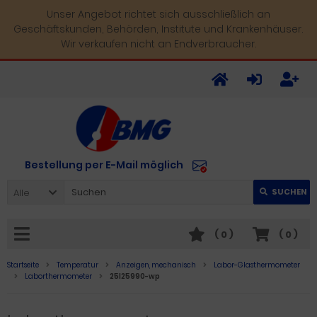
Unser Angebot richtet sich ausschließlich an
Geschäftskunden, Behörden, Institute und Krankenhäuser.
Wir verkaufen nicht an Endverbraucher.
Bestellung per E-Mail möglich
Alle
SUCHEN
(
0
)
(
0
)
Startseite
Temperatur
Anzeigen, mechanisch
Labor-Glasthermometer
Laborthermometer
25l25990-wp