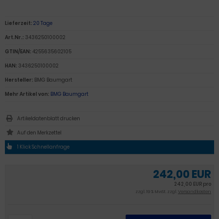
Lieferzeit:
20 Tage
Art.Nr.:
3436250100002
GTIN/EAN:
4255635602105
HAN:
3436250100002
Hersteller:
BMG Baumgart
Mehr Artikel von:
BMG Baumgart
Artikeldatenblatt drucken
1 Klick Schnellanfrage
242,00 EUR
242,00 EUR pro
zzgl. 19 % MwSt. zzgl.
Versandkosten