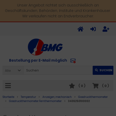
Unser Angebot richtet sich ausschließlich an
Geschäftskunden, Behörden, Institute und Krankenhäuser.
Wir verkaufen nicht an Endverbraucher.
Bestellung per E-Mail möglich
Alle
SUCHEN
(
0
)
(
0
)
Startseite
Temperatur
Anzeigen, mechanisch
Gasdruckthermometer
Gasdruckthermometer Fernthermometer
3436250100002