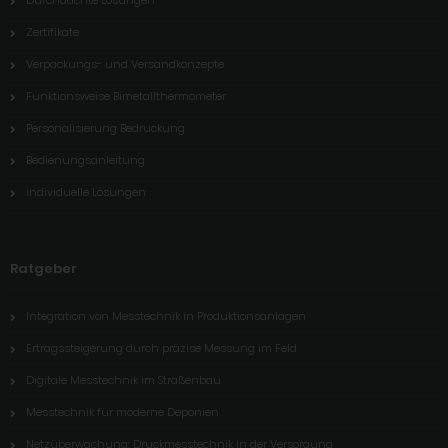
Durchdachte Lösungen
Zertifikate
Verpackungs- und Versandkonzepte
Funktionsweise Bimetallthermometer
Personalisierung Bedruckung
Bedienungsanleitung
individuelle Lösungen
Ratgeber
Integration von Messtechnik in Produktionsanlagen
Ertragssteigerung durch präzise Messung im Feld
Digitale Messtechnik im Straßenbau
Messtechnik für moderne Deponien
Netzüberwachung: Druckmesstechnik in der Versorgung