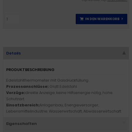
zzgl. 19 % MwSt. zzgl.
Versandkosten
IN DEN WARENKORB
Details
PRODUKTBESCHREIBUNG
Edelstahlthermometer mit Gasdruckfüllung .
Prozessanschlüsse:
Glatt Edelstahl
Vorzüge:
direkte Anzeige, keine Hilfsenergie nötig, hohe
Schutzart.
Einsatzbereich:
Anlagenbau, Energieversorger,
Lebensmittelindustrie, Wasserwirtschaft, Abwasserwirtschaft.
Eigenschaften