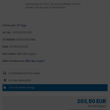
Abbildung ähnlich. Für eine größere Ansicht
klicken Sie auf das Vorschaubild
Lieferzeit:
20 Tage
Art.Nr.:
3376120100002
GTIN/EAN:
4255635601986
HAN:
3376120100002
Hersteller:
BMG Baumgart
Mehr Artikel von:
BMG Baumgart
Artikeldatenblatt drucken
1 Klick Schnellanfrage
203,50 EUR
203,50 EUR pro