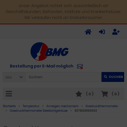
Unser Angebot richtet sich ausschließlich an
Geschäftskunden, Behörden, Institute und Krankenhäuser.
Wir verkaufen nicht an Endverbraucher.
Bestellung per E-Mail möglich
Alle
SUCHEN
(
0
)
(
0
)
Startseite
Temperatur
Anzeigen, mechanisch
Gasdruckthermometer
Gasdruckthermometer Edelstahlgehäuse
3376120100002