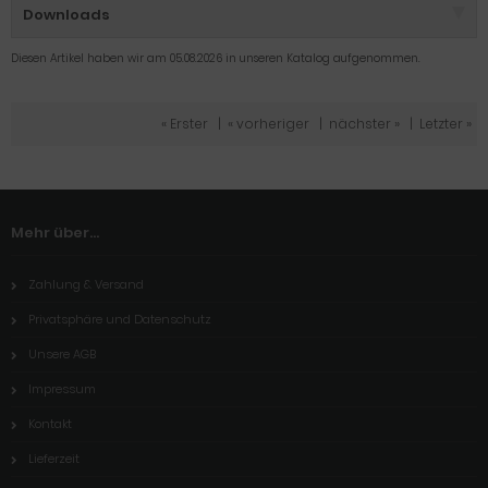
Downloads
Diesen Artikel haben wir am 05.08.2026 in unseren Katalog aufgenommen.
« Erster
|
« vorheriger
|
nächster »
|
Letzter »
Mehr über...
Zahlung & Versand
Privatsphäre und Datenschutz
Unsere AGB
Impressum
Kontakt
Lieferzeit