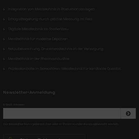
Integration von Messtechnik in Produktionsanlagen
Ertragssteigerung durch präzise Messung im Feld
Digitale Messtechnik im Straßenbau
Messtechnik für moderne Deponien
Netzüberwachung: Druckmesstechnik in der Versorgung
Messtechnik in der Pharmaindustrie
Prozesskontrolle in Bioreaktoren: Messtechnik für konstante Qualität
Newsletter-Anmeldung
E-Mail-Adresse:
Der Newsletter kann jederzeit hier oder in Ihrem Kundenkonto abbestellt werden.