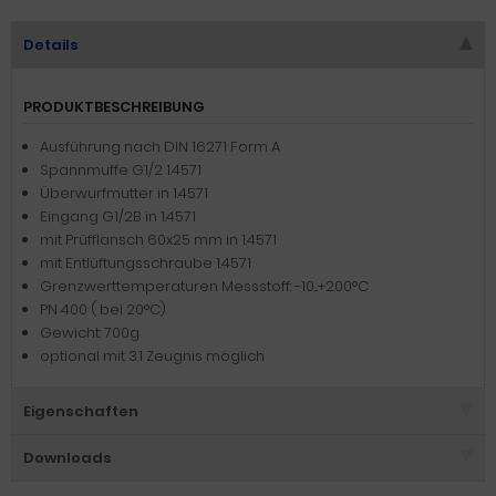
Details
PRODUKTBESCHREIBUNG
Ausführung nach DIN 16271 Form A
Spannmuffe G1/2 1.4571
Überwurfmutter in 1.4571
Eingang G1/2B in 1.4571
mit Prüfflansch 60x25 mm in 1.4571
mit Entlüftungsschraube 1.4571
Grenzwerttemperaturen Messstoff: -10...+200°C
PN 400 ( bei 20°C)
Gewicht: 700g
optional mit 3.1 Zeugnis möglich
Eigenschaften
Downloads