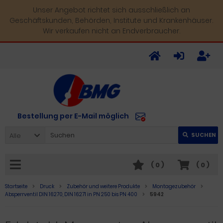
Unser Angebot richtet sich ausschließlich an
Geschäftskunden, Behörden, Institute und Krankenhäuser.
Wir verkaufen nicht an Endverbraucher.
Bestellung per E-Mail möglich
Alle
SUCHEN
(
0
)
(
0
)
Startseite
Druck
Zubehör und weitere Produkte
Montagezubehör
Absperrventil DIN 16270, DIN 16271 in PN 250 bis PN 400
5942