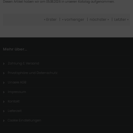
Diesen Artikel haben wir am 05.08.2026 in unseren Katalog aufgenommen.
« Erster
|
« vorheriger
|
nächster »
|
Letzter »
Mehr über...
Zahlung & Versand
Privatsphäre und Datenschutz
Unsere AGB
Impressum
Kontakt
Lieferzeit
Cookie Einstellungen