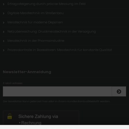
Ertragssteigerung durch präzise Messung im Feld
Digitale Messtechnik im Straßenbau
Messtechnik für moderne Deponien
Netzüberwachung: Druckmesstechnik in der Versorgung
Messtechnik in der Pharmaindustrie
Prozesskontrolle in Bioreaktoren: Messtechnik für konstante Qualität
Newsletter-Anmeldung
E-Mail-Adresse:
Der Newsletter kann jederzeit hier oder in Ihrem Kundenkonto abbestellt werden.