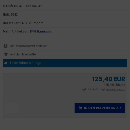
GTIN/EAN:
4255635614542
HAN:
5942
Hersteller:
BMG Baumgart
Mehr Artikel von:
BMG Baumgart
Artikeldatenblatt drucken
1 Klick Schnellanfrage
125,40 EUR
125,40 EUR pro
zzgl. 19 % MwSt. zzgl.
Versandkosten
IN DEN WARENKORB