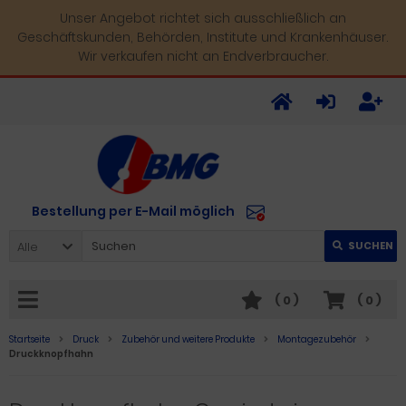
Unser Angebot richtet sich ausschließlich an
Geschäftskunden, Behörden, Institute und Krankenhäuser.
Wir verkaufen nicht an Endverbraucher.
Bestellung per E-Mail möglich
Alle
SUCHEN
(
0
)
(
0
)
Startseite
Druck
Zubehör und weitere Produkte
Montagezubehör
Druckknopfhahn