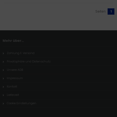
Seiten:
1
Mehr über...
Zahlung & Versand
Privatsphäre und Datenschutz
Unsere AGB
Impressum
Kontakt
Lieferzeit
Cookie Einstellungen