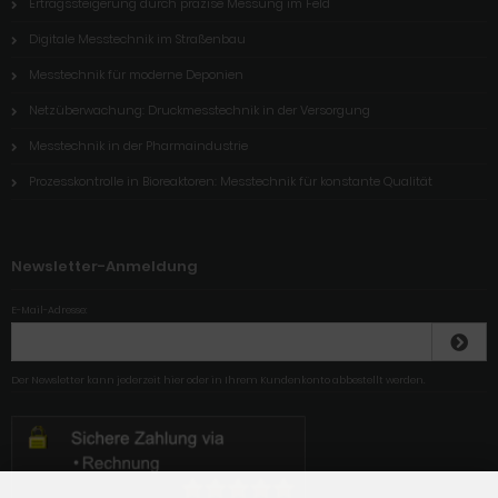
Ertragssteigerung durch präzise Messung im Feld
Digitale Messtechnik im Straßenbau
Messtechnik für moderne Deponien
Netzüberwachung: Druckmesstechnik in der Versorgung
Messtechnik in der Pharmaindustrie
Prozesskontrolle in Bioreaktoren: Messtechnik für konstante Qualität
Newsletter-Anmeldung
E-Mail-Adresse:
Der Newsletter kann jederzeit hier oder in Ihrem Kundenkonto abbestellt werden.