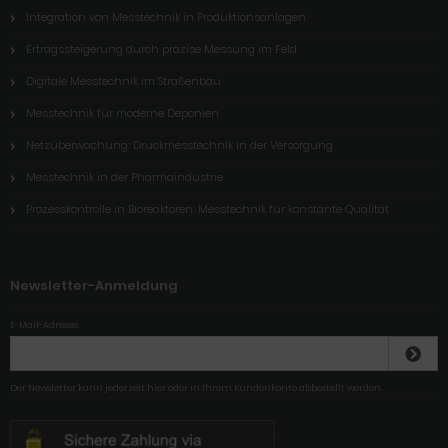
Integration von Messtechnik in Produktionsanlagen
Ertragssteigerung durch präzise Messung im Feld
Digitale Messtechnik im Straßenbau
Messtechnik für moderne Deponien
Netzüberwachung: Druckmesstechnik in der Versorgung
Messtechnik in der Pharmaindustrie
Prozesskontrolle in Bioreaktoren: Messtechnik für konstante Qualität
Newsletter-Anmeldung
E-Mail-Adresse:
Der Newsletter kann jederzeit hier oder in Ihrem Kundenkonto abbestellt werden.