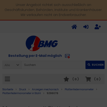
Unser Angebot richtet sich ausschließlich an
Geschäftskunden, Behörden, Institute und Krankenhäuser.
Wir verkaufen nicht an Endverbraucher.
Bestellung per E-Mail möglich
Alle
SUCHEN
(
0
)
(
0
)
Startseite
Druck
Anzeigen mechanisch
Plattenfedermanometer
Plattenfedermanometer in Stahl
5296076