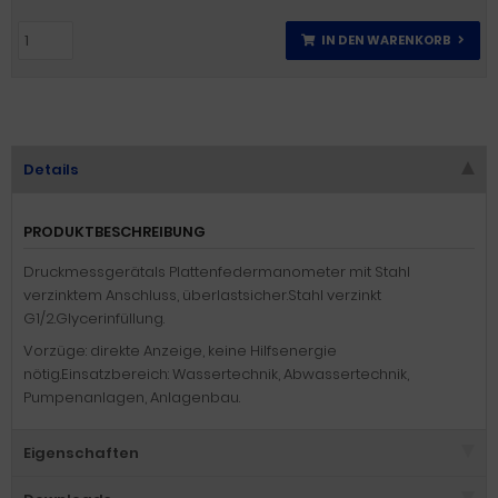
IN DEN WARENKORB
Details
PRODUKTBESCHREIBUNG
Druckmessgerätals Plattenfedermanometer mit Stahl
verzinktem Anschluss, überlastsicher.Stahl verzinkt
G1/2.Glycerinfüllung.
Vorzüge: direkte Anzeige, keine Hilfsenergie
nötig.Einsatzbereich: Wassertechnik, Abwassertechnik,
Pumpenanlagen, Anlagenbau.
Eigenschaften