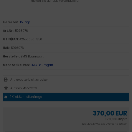
klicken Sie auf das Vorschaubild
Lieferzeit:
15 Tage
Art.Nr.:
5296076
GTIN/EAN:
4255635611350
HAN:
5296076
Hersteller:
BMG Baumgart
Mehr Artikel von:
BMG Baumgart
Artikeldatenblatt drucken
1 Klick Schnellanfrage
370,00 EUR
370,00 EUR pro
zzgl. 19 % MwSt. zzgl.
Versandkosten