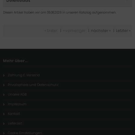
Downloads
Diesen Artikel haben wir am 05.08.2026 in unseren Katalog aufgenommen.
« Erster
|
« vorheriger
|
nächster »
|
Letzter »
Mehr über...
Zahlung & Versand
Privatsphäre und Datenschutz
Unsere AGB
Impressum
Kontakt
Lieferzeit
Cookie Einstellungen