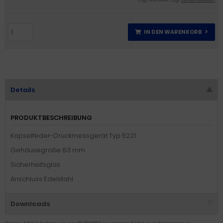
zzgl. 19 % MwSt. zzgl.
Versandkosten
IN DEN WARENKORB
Details
PRODUKTBESCHREIBUNG
Kapselfeder-Druckmessgerät Typ 5221
Gehäusegröße 63 mm
Sicherheitsglas
Anschluss Edelstahl
Downloads