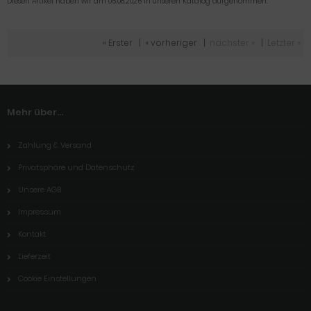
Diesen Artikel haben wir am 05.08.2026 in unseren Katalog aufgenommen.
« Erster
|
« vorheriger
|
nächster »
|
Letzter »
Mehr über...
Zahlung & Versand
Privatsphäre und Datenschutz
Unsere AGB
Impressum
Kontakt
Lieferzeit
Cookie Einstellungen