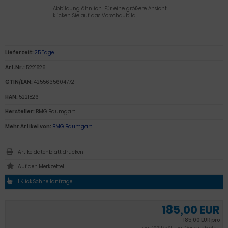
Abbildung ähnlich. Für eine größere Ansicht
klicken Sie auf das Vorschaubild
Lieferzeit:
25 Tage
Art.Nr.:
5221826
GTIN/EAN:
4255635604772
HAN:
5221826
Hersteller:
BMG Baumgart
Mehr Artikel von:
BMG Baumgart
Artikeldatenblatt drucken
1 Klick Schnellanfrage
185,00 EUR
185,00 EUR pro