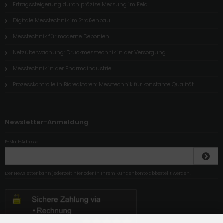
Ertragssteigerung durch präzise Messung im Feld
Digitale Messtechnik im Straßenbau
Messtechnik für moderne Deponien
Netzüberwachung: Druckmesstechnik in der Versorgung
Messtechnik in der Pharmaindustrie
Prozesskontrolle in Bioreaktoren: Messtechnik für konstante Qualität
Newsletter-Anmeldung
E-Mail-Adresse:
Der Newsletter kann jederzeit hier oder in Ihrem Kundenkonto abbestellt werden.