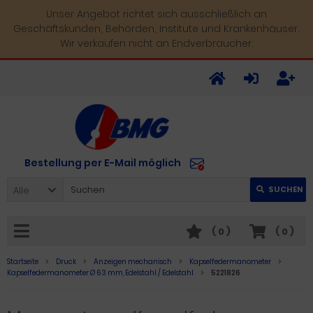
Unser Angebot richtet sich ausschließlich an
Geschäftskunden, Behörden, Institute und Krankenhäuser.
Wir verkaufen nicht an Endverbraucher.
Bestellung per E-Mail möglich
Alle
SUCHEN
(
0
)
(
0
)
Startseite
Druck
Anzeigen mechanisch
Kapselfedermanometer
Kapselfedermanometer Ø 63 mm, Edelstahl / Edelstahl
5221826