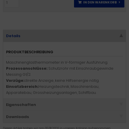
IN DEN WARENKORB
Details
PRODUKTBESCHREIBUNG
Maschinenglasthermometer in V-förmiger Ausführung.
Prozessanschlüsse:
Schutzrohr mit Einschraubgewinde
Messing G1/2.
Vorzüge:
direkte Anzeige, keine Hilfsenergie nötig.
Einsatzbereich:
Heizungstechnik, Maschinenbau,
Apparatebau, Grossheizungsanlagen, Schiffbau.
Eigenschaften
Downloads
Diesen Artikel haben wir am 05.08.2026 in unseren Katalog aufgenommen.