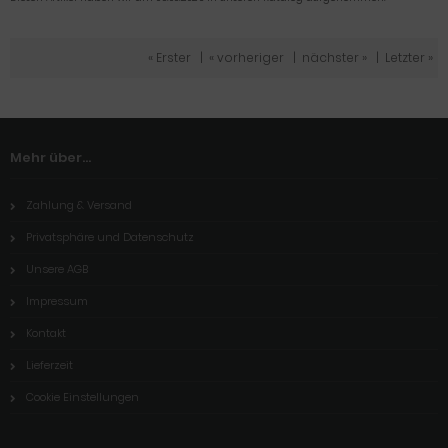
« Erster
|
« vorheriger
|
nächster »
|
Letzter »
Mehr über...
Zahlung & Versand
Privatsphäre und Datenschutz
Unsere AGB
Impressum
Kontakt
Lieferzeit
Cookie Einstellungen