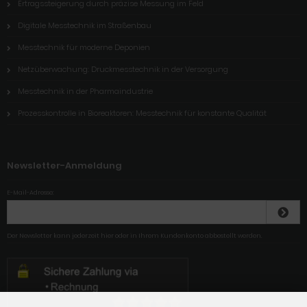
Ertragssteigerung durch präzise Messung im Feld
Digitale Messtechnik im Straßenbau
Messtechnik für moderne Deponien
Netzüberwachung: Druckmesstechnik in der Versorgung
Messtechnik in der Pharmaindustrie
Prozesskontrolle in Bioreaktoren: Messtechnik für konstante Qualität
Newsletter-Anmeldung
E-Mail-Adresse:
Der Newsletter kann jederzeit hier oder in Ihrem Kundenkonto abbestellt werden.