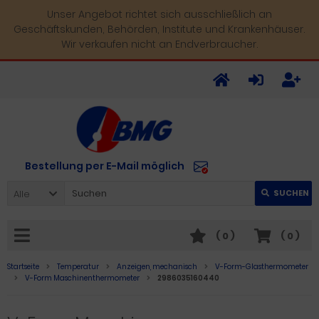
Unser Angebot richtet sich ausschließlich an
Geschäftskunden, Behörden, Institute und Krankenhäuser.
Wir verkaufen nicht an Endverbraucher.
Bestellung per E-Mail möglich
Alle
SUCHEN
(
0
)
(
0
)
Startseite
Temperatur
Anzeigen, mechanisch
V-Form-Glasthermometer
V-Form Maschinenthermometer
2986035160440