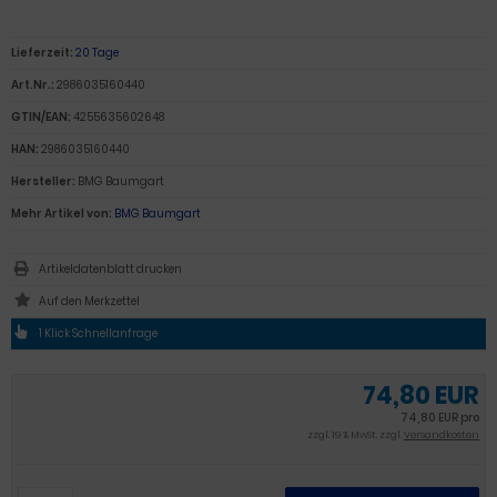
Lieferzeit:
20 Tage
Art.Nr.:
2986035160440
GTIN/EAN:
4255635602648
HAN:
2986035160440
Hersteller:
BMG Baumgart
Mehr Artikel von:
BMG Baumgart
Artikeldatenblatt drucken
1 Klick Schnellanfrage
74,80 EUR
74,80 EUR pro
zzgl. 19 % MwSt. zzgl.
Versandkosten