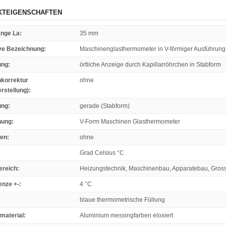
KTEIGENSCHAFTEN
änge La
:
35 mm
ive Bezeichnung
:
Maschinenglasthermometer in V-förmiger Ausführung
ung
:
örtliche Anzeige durch Kapillarröhrchen in Stabform
korrektur
ohne
erstellung)
:
ung
:
gerade (Stabform)
nung
:
V-Form Maschinen Glasthermometer
hen
:
ohne
Grad Celsius °C
ereich
:
Heizungstechnik, Maschinenbau, Apparatebau, Gros
enze +-
:
4 °C
blaue thermometrische Füllung
material
:
Aluminium messingfarben eloxiert