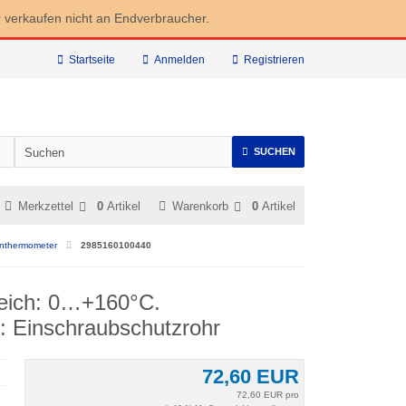
r verkaufen nicht an Endverbraucher.
Startseite
Anmelden
Registrieren
SUCHEN
Merkzettel
0
Artikel
Warenkorb
0
Artikel
nthermometer
2985160100440
eich: 0…+160°C.
: Einschraubschutzrohr
72,60 EUR
72,60 EUR pro