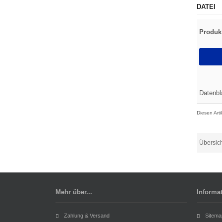
DATEI
Produkt
Datenbl
Diesen Art
Übersic
Mehr über...
Informa
Zahlung & Versand
Sitema