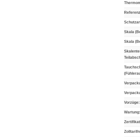
Thermom
Referen
Schutzar
Skala (B
Skala (Be
Skalentei
Teilabsch
Tauchsc
(Fühlera
Verpack
Verpacku
Vorzüge
:
Wartung
Zertifika
Zolltari