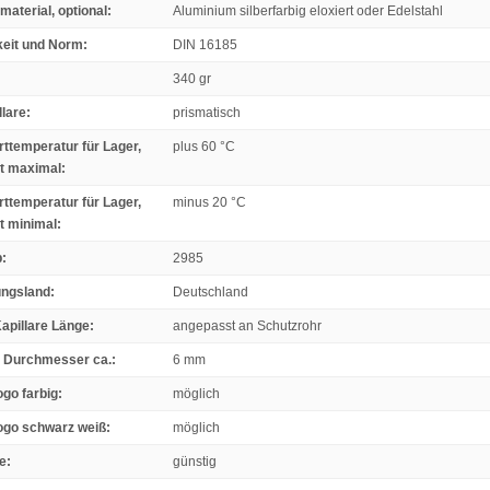
aterial, optional
:
Aluminium silberfarbig eloxiert oder Edelstahl
eit und Norm
:
DIN 16185
340 gr
llare
:
prismatisch
ttemperatur für Lager,
plus 60 °C
t maximal
:
ttemperatur für Lager,
minus 20 °C
t minimal
:
p
:
2985
ungsland
:
Deutschland
Kapillare Länge
:
angepasst an Schutzrohr
e Durchmesser ca.
:
6 mm
go farbig
:
möglich
ogo schwarz weiß
:
möglich
e
:
günstig