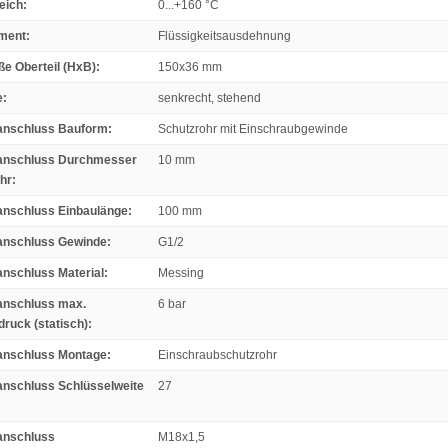
eich
:
0...+160 °C
ment
:
Flüssigkeitsausdehnung
e Oberteil (HxB)
:
150x36 mm
e
:
senkrecht, stehend
anschluss Bauform
:
Schutzrohr mit Einschraubgewinde
anschluss Durchmesser
10 mm
hr
:
anschluss Einbaulänge
:
100 mm
anschluss Gewinde
:
G1/2
nschluss Material
:
Messing
anschluss max.
6 bar
druck (statisch)
:
anschluss Montage
:
Einschraubschutzrohr
nschluss Schlüsselweite
27
anschluss
M18x1,5