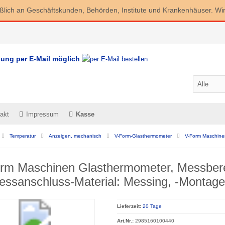
eßlich an Geschäftskunden, Behörden, Institute und Krankenhäuser. Wi
lung per E-Mail möglich
akt
Impressum
Kasse
Temperatur
Anzeigen, mechanisch
V-Form-Glasthermometer
V-Form Maschine
rm Maschinen Glasthermometer, Messber
essanschluss-Material: Messing, -Montage
Lieferzeit:
20 Tage
Art.Nr.:
2985160100440