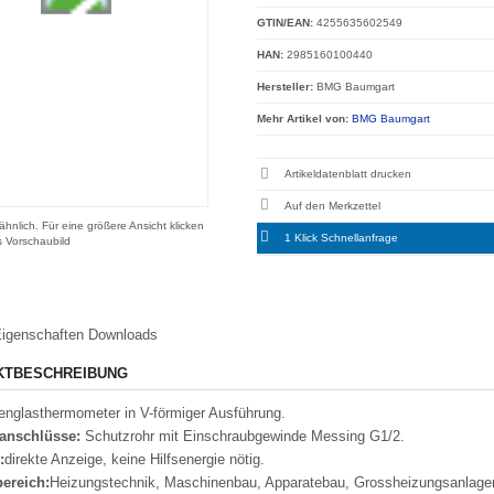
GTIN/EAN:
4255635602549
HAN:
2985160100440
Hersteller:
BMG Baumgart
Mehr Artikel von:
BMG Baumgart
Artikeldatenblatt drucken
hnlich. Für eine größere Ansicht klicken
1 Klick Schnellanfrage
s Vorschaubild
igenschaften
Downloads
KTBESCHREIBUNG
nglasthermometer in V-förmiger Ausführung.
anschlüsse:
Schutzrohr mit Einschraubgewinde Messing G1/2.
:
direkte Anzeige, keine Hilfsenergie nötig.
bereich:
Heizungstechnik, Maschinenbau, Apparatebau, Grossheizungsanlagen