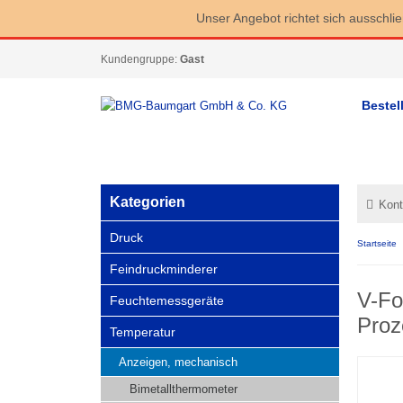
Unser Angebot richtet sich ausschli
Kundengruppe:
Gast
Bestel
Kategorien
Kont
Druck
Startseite
Feindruckminderer
V-Fo
Feuchtemessgeräte
Proz
Temperatur
Anzeigen, mechanisch
Bimetallthermometer