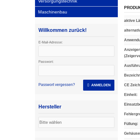
Versorgungstechnik
PRODU
Maschinenbau
aktive L
Willkommen zurück!
alternat
Anwend
E-Mail-Adresse:
Anzeigen
(Zeigerv
Passwort:
Ausführ
Bezeich
Passwort vergessen?
CE Zeic
ANMELDEN
Einheit
:
Einsatzb
Hersteller
Fehlergr
Füllung
:
Gehäuse