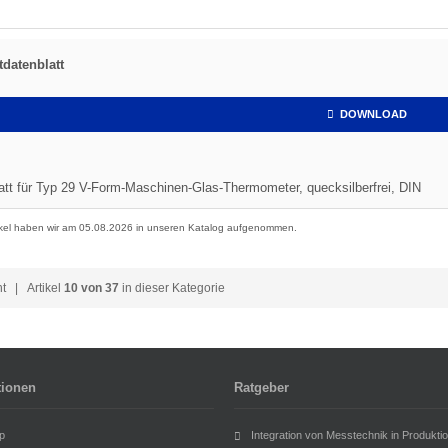
datenblatt
DOWNLOAD
att für Typ 29 V-Form-Maschinen-Glas-Thermometer, quecksilberfrei, DIN
ikel haben wir am 05.08.2026 in unseren Katalog aufgenommen.
ht
| Artikel
10 von 37
in dieser Kategorie
tionen
Ratgeber
p
Integration von Messtechnik in Produkti