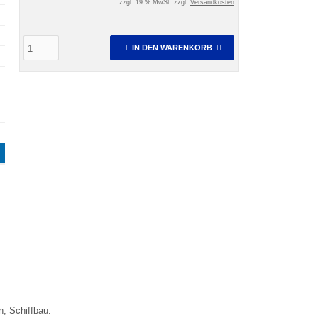
zzgl. 19 % MwSt. zzgl.
Versandkosten
IN DEN WARENKORB
, Schiffbau.