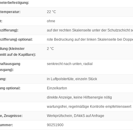
eterbefestigung
:
ztemperatur
:
22 °C
t
:
ohne
ezifferung)
:
auf der rechten Skalenseite unter der Schutzschicht 
zifferung) optional
:
rote Bedruckung auf der linken Skalenseite bei Dopp
lung (kleinster
2 °C
nitt auf de Kapillare)
:
haftausgang
senkrecht nach unten, radial
usgang)
:
ung
:
in Luftpolstertüte, einzeln Stück
ng optional
:
Einzelkarton
direkte Anzeige, keine Hilfsenergie nötig
:
wartungsfrei, regelmäßige Kontrolle empfehlenswert
te, Zeugnisse
:
Werkprüfschein, DAkkS auf Anfrage
fnummer
:
90251900