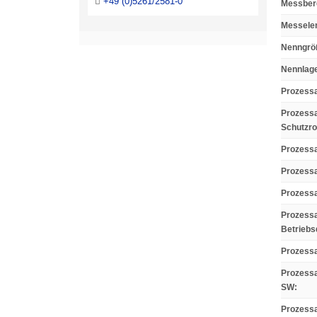
+49 (0)5261/2581-0
Messber
Messele
Nenngröß
Nennlag
Prozess
Prozess
Schutzro
Prozess
Prozess
Prozessa
Prozess
Betriebs
Prozess
Prozessa
SW
:
Prozess