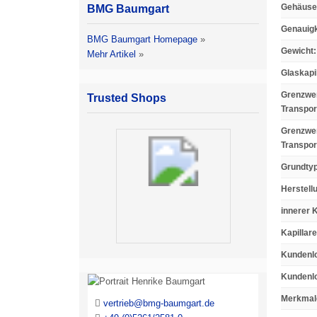
Gehäusem
BMG Baumgart
Genauigk
BMG Baumgart Homepage
»
Gewicht
:
Mehr Artikel
»
Glaskapi
Grenzwer
Trusted Shops
Transpor
Grenzwer
Transpor
Grundty
Herstell
innerer 
Kapillar
Kundenlo
Kundenl
Merkmal
vertrieb@bmg-baumgart.de