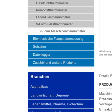
Gasdruckthermometer
Kompostthermometer
Labor-Glasthermometer
V-Form-Glasthermometer
V-Form Maschinenthermometer
Elektronische Temperaturmessung
Schalten
Abbildung ä
Datenlogger
Sie auf da
Zubehör und weitere Produkte
Details
E
Branchen
PRODU
Asphaltbau
Maschine
Landwirtschaft, Deponie
Prozess
Lebensmittel, Pharma, Biotechnik
Vorzüge
Einsatz