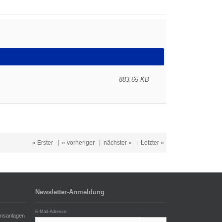
883.65 KB
« Erster
|
« vorheriger
|
nächster »
|
Letzter »
Newsletter-Anmeldung
E-Mail-Adresse:
onsanlagen