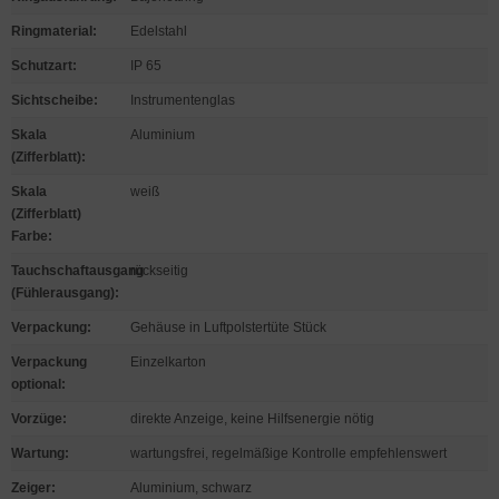
Ringmaterial
:
Edelstahl
Schutzart
:
IP 65
Sichtscheibe
:
Instrumentenglas
Skala
Aluminium
(Zifferblatt)
:
Skala
weiß
(Zifferblatt)
Farbe
:
Tauchschaftausgang
rückseitig
(Fühlerausgang)
:
Verpackung
:
Gehäuse in Luftpolstertüte Stück
Verpackung
Einzelkarton
optional
:
Vorzüge
:
direkte Anzeige, keine Hilfsenergie nötig
Wartung
:
wartungsfrei, regelmäßige Kontrolle empfehlenswert
Zeiger
:
Aluminium, schwarz