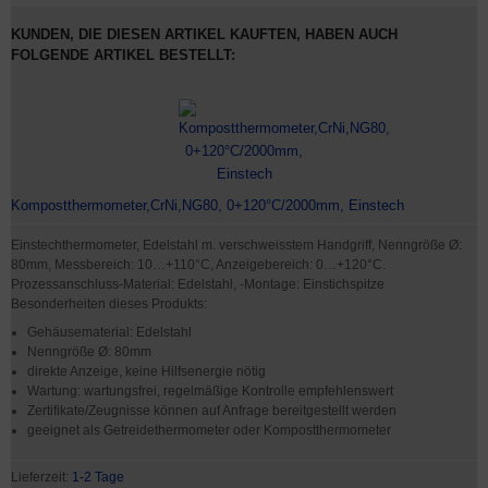
KUNDEN, DIE DIESEN ARTIKEL KAUFTEN, HABEN AUCH
FOLGENDE ARTIKEL BESTELLT:
Kompostthermometer,CrNi,NG80, 0+120°C/2000mm, Einstech
Einstechthermometer, Edelstahl m. verschweisstem Handgriff, Nenngröße Ø:
80mm, Messbereich: 10…+110°C, Anzeigebereich: 0…+120°C.
Prozessanschluss-Material: Edelstahl, -Montage: Einstichspitze
Besonderheiten dieses Produkts:
Gehäusematerial: Edelstahl
Nenngröße Ø: 80mm
direkte Anzeige, keine Hilfsenergie nötig
Wartung: wartungsfrei, regelmäßige Kontrolle empfehlenswert
Zertifikate/Zeugnisse können auf Anfrage bereitgestellt werden
geeignet als Getreidethermometer oder Kompostthermometer
Lieferzeit:
1-2 Tage