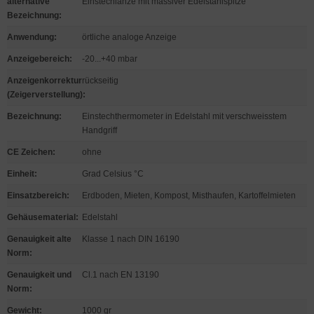
alternative
Einstechlanze mit massiver Edelstahlspitze
Bezeichnung
:
Anwendung
:
örtliche analoge Anzeige
Anzeigebereich
:
-20...+40 mbar
Anzeigenkorrektur
rückseitig
(Zeigerverstellung)
:
Bezeichnung
:
Einstechthermometer in Edelstahl mit verschweisstem
Handgriff
CE Zeichen
:
ohne
Einheit
:
Grad Celsius °C
Einsatzbereich
:
Erdboden, Mieten, Kompost, Misthaufen, Kartoffelmieten
Gehäusematerial
:
Edelstahl
Genauigkeit alte
Klasse 1 nach DIN 16190
Norm
:
Genauigkeit und
Cl.1 nach EN 13190
Norm
:
Gewicht
:
1000 gr