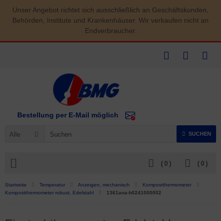
Unser Angebot richtet sich ausschließlich an Geschäftskunden,
Behörden, Institute und Krankenhäuser. Wir verkaufen nicht an
Endverbraucher.
Bestellung per E-Mail möglich
Alle
SUCHEN
(
0
)
(
0
)
Startseite
Temperatur
Anzeigen, mechanisch
Kompostthermometer
Kompostthermometer robust, Edelstahl
1361ana-h0241000002