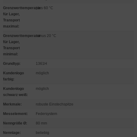
Grenzwerttemperatur
plus 60 °C
für Lager,
Transport
maximal
:
Grenzwerttemperatur
minus 20 °C
für Lager,
Transport
minimal
:
Grundtyp
:
1361H
Kundenlogo
möglich
farbig
:
Kundenlogo
möglich
schwarz weiß
:
Merkmale
:
robuste Einstechspitze
Messelement
:
Federsystem
Nenngröße Ø
:
80 mm
Nennlage
:
beliebig