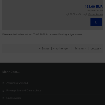
498,00 EUR
498,00 EUR pro
zzgl. 19 % MwSt. zzgl.
Versandkosten
Diesen Artikel haben wir am 05.08.2026 in unseren Katalog aufgenommen.
« Erster
|
« vorheriger
|
nächster »
|
Letzter »
Mehr über...
Zahlung & Versand
Privatsphäre und Datenschutz
Unsere AGB