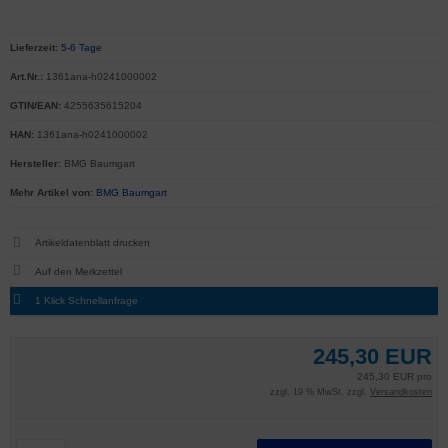
Lieferzeit:
5-6 Tage
Art.Nr.:
1361ana-h0241000002
GTIN/EAN:
4255635615204
HAN:
1361ana-h0241000002
Hersteller:
BMG Baumgart
Mehr Artikel von:
BMG Baumgart
Artikeldatenblatt drucken
1 Klick Schnellanfrage
245,30 EUR
245,30 EUR pro
zzgl. 19 % MwSt. zzgl.
Versandkosten