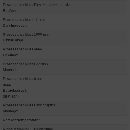
Prozessanschluss
Einstechspitze, massiv
Bauform
:
Prozessanschluss
12 mm
Durchmesser
:
Prozessanschluss
1000 mm
Einbaulänge
:
Prozessanschluss
ohne
Gewinde
:
Prozessanschluss
Edelstahl
Material
:
Prozessanschluss
0 bar
max.
Betriebsdruck
(statisch)
:
Prozessanschluss
Einstichspitze
Montage
:
Referenztemperatur
22 °C
:
Ringausführung
:
Bajonettring