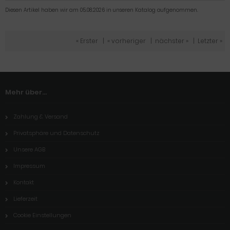
Diesen Artikel haben wir am 05.08.2026 in unseren Katalog aufgenommen.
« Erster
|
« vorheriger
|
nächster »
|
Letzter »
Mehr über...
Zahlung & Versand
Privatsphäre und Datenschutz
Unsere AGB
Impressum
Kontakt
Lieferzeit
Cookie Einstellungen