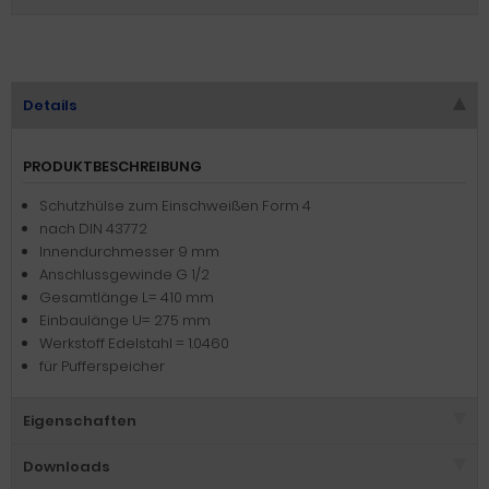
Details
PRODUKTBESCHREIBUNG
Schutzhülse zum Einschweißen Form 4
nach DIN 43772
Innendurchmesser 9 mm
Anschlussgewinde G 1/2
Gesamtlänge L= 410 mm
Einbaulänge U= 275 mm
Werkstoff Edelstahl = 1.0460
für Pufferspeicher
Eigenschaften
Downloads