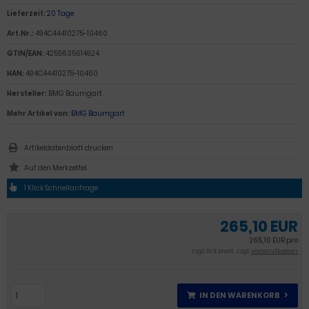
Lieferzeit:
20 Tage
Art.Nr.:
494C44410275-10460
GTIN/EAN:
4255635614924
HAN:
494C44410275-10460
Hersteller:
BMG Baumgart
Mehr Artikel von:
BMG Baumgart
Artikeldatenblatt drucken
1 Klick Schnellanfrage
265,10 EUR
265,10 EUR pro
zzgl. 19 % MwSt. zzgl.
Versandkosten
IN DEN WARENKORB