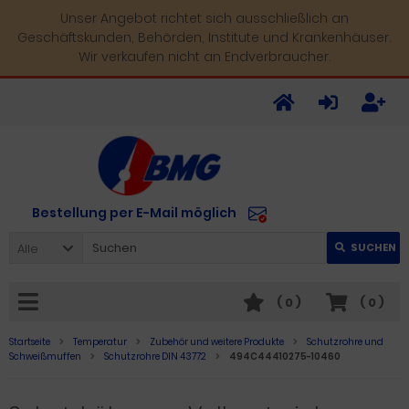
Unser Angebot richtet sich ausschließlich an
Geschäftskunden, Behörden, Institute und Krankenhäuser.
Wir verkaufen nicht an Endverbraucher.
Bestellung per E-Mail möglich
Alle
SUCHEN
(
0
)
(
0
)
Startseite
Temperatur
Zubehör und weitere Produkte
Schutzrohre und
Schweißmuffen
Schutzrohre DIN 43772
494C44410275-10460