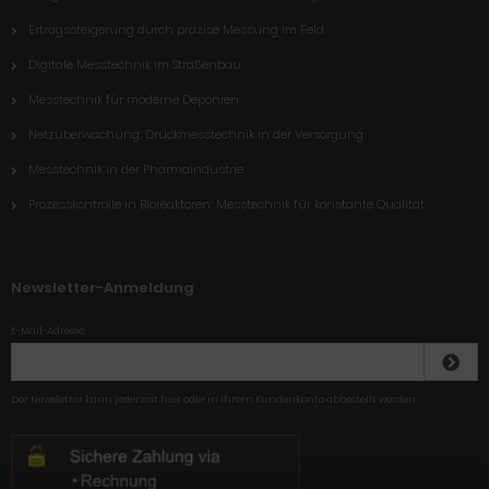
Ertragssteigerung durch präzise Messung im Feld
Digitale Messtechnik im Straßenbau
Messtechnik für moderne Deponien
Netzüberwachung: Druckmesstechnik in der Versorgung
Messtechnik in der Pharmaindustrie
Prozesskontrolle in Bioreaktoren: Messtechnik für konstante Qualität
Newsletter-Anmeldung
E-Mail-Adresse:
Der Newsletter kann jederzeit hier oder in Ihrem Kundenkonto abbestellt werden.