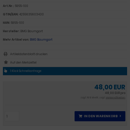
Art.Nr.:
5955-100
GTIN/EAN:
4255635603430
HAN:
5955-100
Hersteller:
BMG Baumgart
Mehr Artikel von:
BMG Baumgart
Artikeldatenblatt drucken
1 Klick Schnellanfrage
48,00 EUR
48,00 EUR pro
zzgl. 19 % MwSt. zzgl.
Versandkosten
IN DEN WARENKORB