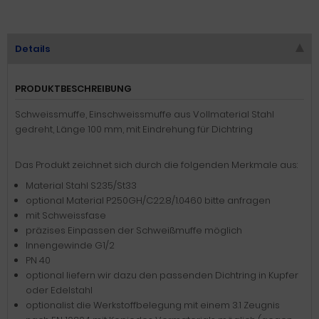
Details
PRODUKTBESCHREIBUNG
Schweissmuffe, Einschweissmuffe aus Vollmaterial Stahl
gedreht, Länge 100 mm, mit Eindrehung für Dichtring
Das Produkt zeichnet sich durch die folgenden Merkmale aus:
Material Stahl S235/St33
optional Material P250GH/C22.8/1.0460 bitte anfragen
mit Schweissfase
präzises Einpassen der Schweißmuffe möglich
Innengewinde G1/2
PN 40
optional liefern wir dazu den passenden Dichtring in Kupfer
oder Edelstahl
optionalist die Werkstoffbelegung mit einem 3.1 Zeugnis