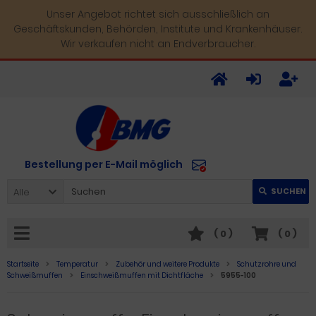
Unser Angebot richtet sich ausschließlich an
Geschäftskunden, Behörden, Institute und Krankenhäuser.
Wir verkaufen nicht an Endverbraucher.
Bestellung per E-Mail möglich
Alle
SUCHEN
(
0
)
(
0
)
Startseite
Temperatur
Zubehör und weitere Produkte
Schutzrohre und
Schweißmuffen
Einschweißmuffen mit Dichtfläche
5955-100