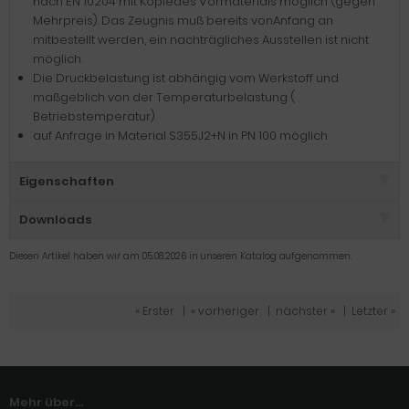
nach EN 10204 mit Kopiedes Vormaterials möglich (gegen
Mehrpreis). Das Zeugnis muß bereits vonAnfang an
mitbestellt werden, ein nachträgliches Ausstellen ist nicht
möglich.
Die Druckbelastung ist abhängig vom Werkstoff und
maßgeblich von der Temperaturbelastung (
Betriebstemperatur)
auf Anfrage in Material S355J2+N in PN 100 möglich
Eigenschaften
Downloads
Diesen Artikel haben wir am 05.08.2026 in unseren Katalog aufgenommen.
« Erster
|
« vorheriger
|
nächster »
|
Letzter »
Mehr über...