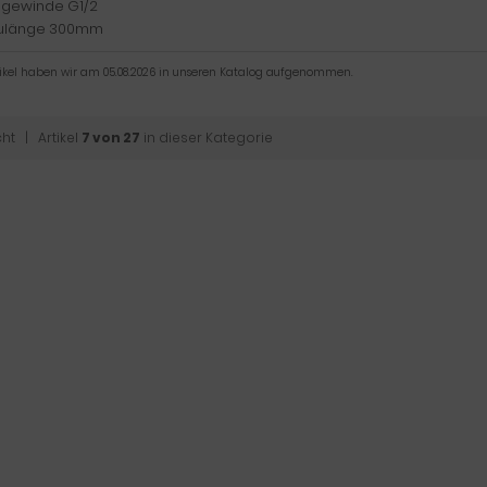
gewinde G1/2
ulänge 300mm
tikel haben wir am 05.08.2026 in unseren Katalog aufgenommen.
cht
| Artikel
7 von 27
in dieser Kategorie