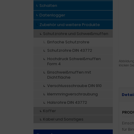
Schalten
Datenlogger
Zubehör und weitere Produkte
Schutzrohre und Schweißmuffen
Einfache Schutzrohre
Schutzrohre DIN 43772
Hochdruck Schweißmuffen
Abbildung
Form 4
klicken Si
Einschweißmuffen mit
Dichtfläche
Verschlussschraube DIN 910
klemmringverschraubung
Detai
Halsrohre DIN 43772
Koffer
PROD
Kabel und Sonstiges
Einsch
für B