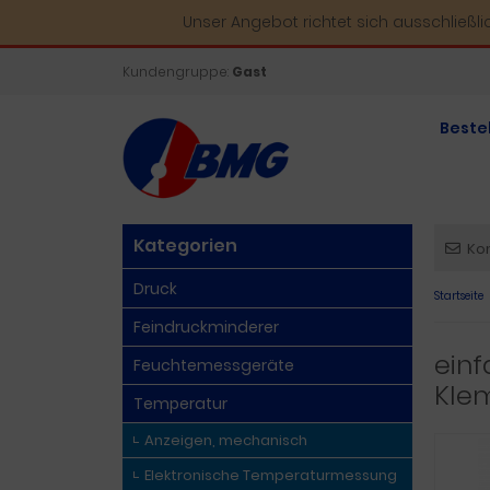
Unser Angebot richtet sich ausschließl
Kundengruppe:
Gast
Beste
Kategorien
Ko
Druck
Startseite
Feindruckminderer
einf
Feuchtemessgeräte
Kle
Temperatur
Anzeigen, mechanisch
Elektronische Temperaturmessung