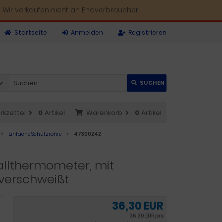
 Wir verkaufen nicht an Endverbraucher.
Startseite
Anmelden
Registrieren
SUCHEN
rkzettel
0
Artikel
Warenkorb
0
Artikel
Einfache Schutzrohre
47300242
allthermometer, mit
verschweißt
36,30 EUR
36,30 EUR pro