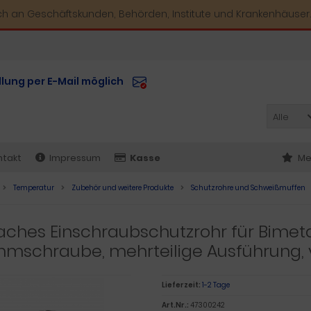
ich an Geschäftskunden, Behörden, Institute und Krankenhäuser.
llung per E-Mail möglich
Alle
ntakt
Impressum
Kasse
Me
Temperatur
Zubehör und weitere Produkte
Schutzrohre und Schweißmuffen
aches Einschraubschutzrohr für Bimet
mmschraube, mehrteilige Ausführung, 
Lieferzeit:
1-2 Tage
Art.Nr.:
47300242