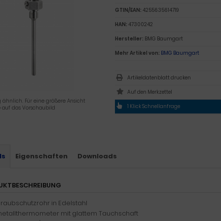
GTIN/EAN:
4255635614719
HAN:
47300242
Hersteller:
BMG Baumgart
Mehr Artikel von:
BMG Baumgart
Artikeldatenblatt drucken
 ähnlich. Für eine größere Ansicht
1 Klick Schnellanfrage
e auf das Vorschaubild
ls
Eigenschaften
Downloads
UKTBESCHREIBUNG
raubschutzrohr in Edelstahl
imetallthermometer mit glattem Tauchschaft