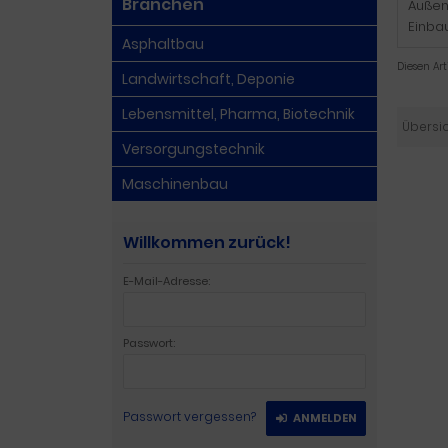
Branchen
Außen
Einba
Asphaltbau
Diesen Ar
Landwirtschaft, Deponie
Lebensmittel, Pharma, Biotechnik
Übersi
Versorgungstechnik
Maschinenbau
Willkommen zurück!
E-Mail-Adresse:
Passwort:
Passwort vergessen?
ANMELDEN