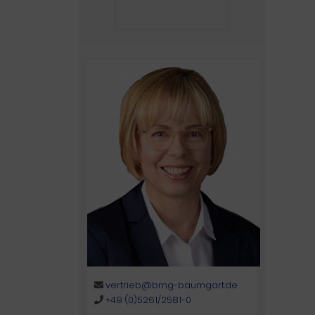
vertrieb@bmg-baumgart.de
+49 (0)5261/2581-0