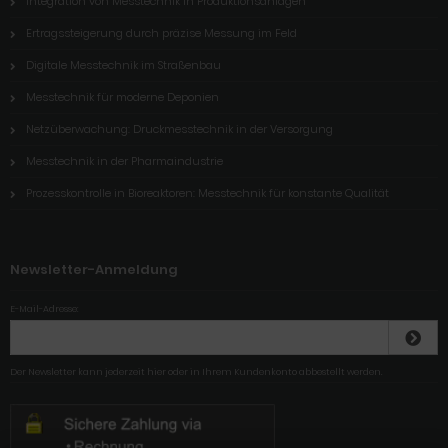
Integration von Messtechnik in Produktionsanlagen
Ertragssteigerung durch präzise Messung im Feld
Digitale Messtechnik im Straßenbau
Messtechnik für moderne Deponien
Netzüberwachung: Druckmesstechnik in der Versorgung
Messtechnik in der Pharmaindustrie
Prozesskontrolle in Bioreaktoren: Messtechnik für konstante Qualität
Newsletter-Anmeldung
E-Mail-Adresse:
Der Newsletter kann jederzeit hier oder in Ihrem Kundenkonto abbestellt werden.