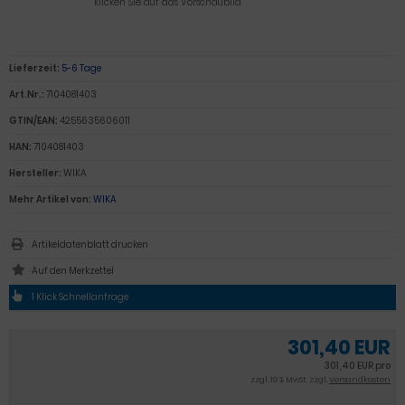
klicken Sie auf das Vorschaubild
Lieferzeit:
5-6 Tage
Art.Nr.:
7104081403
GTIN/EAN:
4255635606011
HAN:
7104081403
Hersteller:
WIKA
Mehr Artikel von:
WIKA
Artikeldatenblatt drucken
1 Klick Schnellanfrage
301,40 EUR
301,40 EUR pro
zzgl. 19 % MwSt. zzgl.
Versandkosten