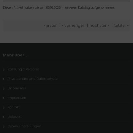
Diesen Artikel haben wir am 05.08.2026 in unseren Katalog aufgenommen.
« Erster
|
« vorheriger
|
nächster »
|
Letzter »
Mehr über...
Zahlung & Versand
Privatsphäre und Datenschutz
Unsere AGB
Impressum
Kontakt
Lieferzeit
Cookie Einstellungen