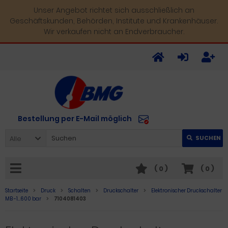
Unser Angebot richtet sich ausschließlich an
Geschäftskunden, Behörden, Institute und Krankenhäuser.
Wir verkaufen nicht an Endverbraucher.
Bestellung per E-Mail möglich
Alle
SUCHEN
(
0
)
(
0
)
Startseite
Druck
Schalten
Druckschalter
Elektronischer Druckschalter
MB -1…600 bar
7104081403