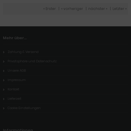
« Erster
|
« vorheriger
|
nächster »
|
Letzter »
Mehr über...
Zahlung & Versand
Privatsphäre und Datenschutz
Unsere AGB
Impressum
Kontakt
Lieferzeit
Cookie Einstellungen
Informationen