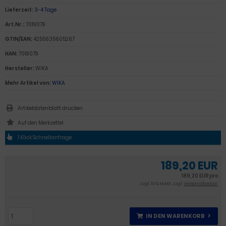
Lieferzeit:
3-4 Tage
Art.Nr.:
7019079
GTIN/EAN:
4255635605267
HAN:
7019079
Hersteller:
WIKA
Mehr Artikel von:
WIKA
Artikeldatenblatt drucken
1 Klick Schnellanfrage
189,20 EUR
189,20 EUR pro
zzgl. 19 % MwSt. zzgl.
Versandkosten
IN DEN WARENKORB