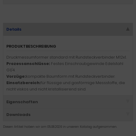
Details
PRODUKTBESCHREIBUNG
Druckmessumformer standard mit Rundsteckverbinder M12x1.
Prozessanschlüsse:
Festes Einschraubgewinde Edelstahl
G1/4.
Vorzüge:
kompakte Baumform mit Rundsteckverbinder.
Einsatzbereich:
für flüssige und gasförmige Messstoffe, die
nicht viskos und nicht kristallisierend sind.
Eigenschaften
Downloads
Diesen Artikel haben wir am 05.08.2026 in unseren Katalog aufgenommen.