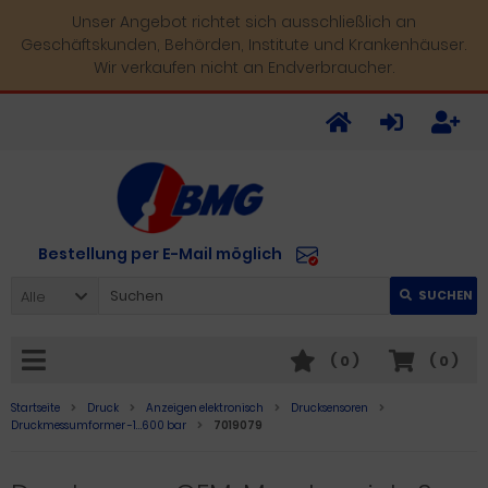
Unser Angebot richtet sich ausschließlich an
Geschäftskunden, Behörden, Institute und Krankenhäuser.
Wir verkaufen nicht an Endverbraucher.
Bestellung per E-Mail möglich
Alle
SUCHEN
(
0
)
(
0
)
Startseite
Druck
Anzeigen elektronisch
Drucksensoren
Druckmessumformer -1…600 bar
7019079