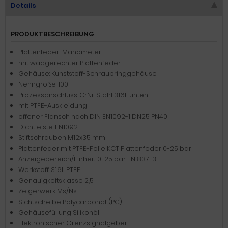
Details
PRODUKTBESCHREIBUNG
Plattenfeder-Manometer
mit waagerechter Plattenfeder
Gehäuse: Kunststoff-Schraubringgehäuse
Nenngröße: 100
Prozessanschluss: CrNi-Stahl 316L unten
mit PTFE-Auskleidung
offener Flansch nach DIN EN1092-1 DN25 PN40
Dichtleiste: EN1092-1
Stiftschrauben M12x35 mm
Plattenfeder mit PTFE-Folie KCT Plattenfeder 0-25 bar
Anzeigebereich/Einheit: 0-25 bar EN 837-3
Werkstoff: 316L PTFE
Genauigkeitsklasse 2,5
Zeigerwerk Ms/Ns
Sichtscheibe Polycarbonat (PC)
Gehäusefüllung Silikonöl
Elektronischer Grenzsignalgeber