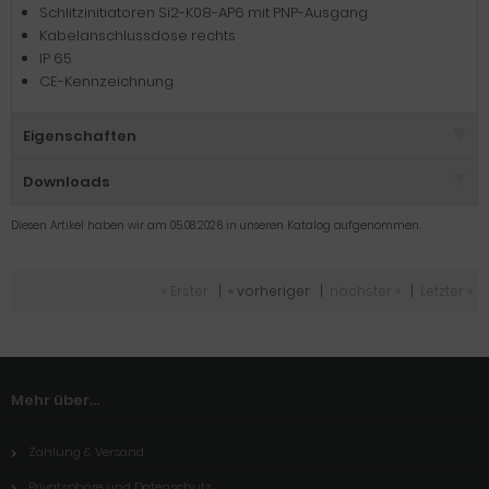
Schlitzinitiatoren Si2-K08-AP6 mit PNP-Ausgang
Kabelanschlussdose rechts
IP 65
CE-Kennzeichnung
Eigenschaften
Downloads
Diesen Artikel haben wir am 05.08.2026 in unseren Katalog aufgenommen.
« Erster
|
« vorheriger
|
nächster »
|
Letzter »
Mehr über...
Zahlung & Versand
Privatsphäre und Datenschutz