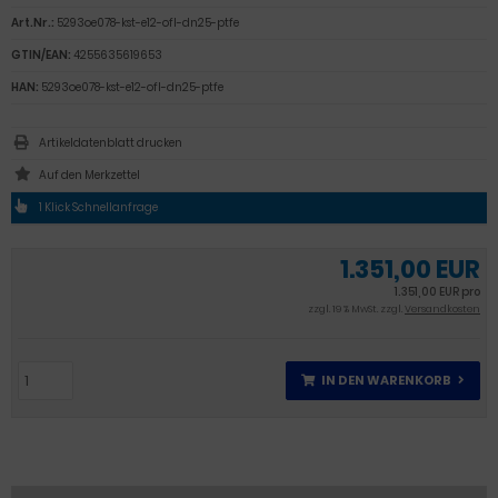
Art.Nr.:
5293oe078-kst-e12-ofl-dn25-ptfe
GTIN/EAN:
4255635619653
HAN:
5293oe078-kst-e12-ofl-dn25-ptfe
Artikeldatenblatt drucken
1 Klick Schnellanfrage
1.351,00 EUR
1.351,00 EUR pro
zzgl. 19 % MwSt. zzgl.
Versandkosten
IN DEN WARENKORB