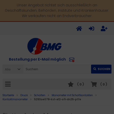
Unser Angebot richtet sich ausschließlich an
Geschäftskunden, Behörden, Institute und Krankenhäuser.
Wir verkaufen nicht an Endverbraucher.
Bestellung per E-Mail möglich
Alle
SUCHEN
(
0
)
(
0
)
Startseite
Druck
Schalten
Manometer mit Schaltkontakten
Kontaktmanometer
5293oe078-kst-e12-ofl-dn25-ptfe