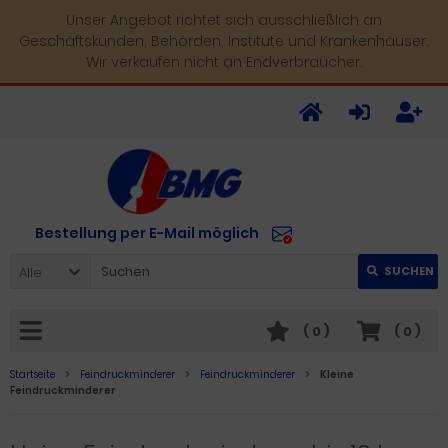
Unser Angebot richtet sich ausschließlich an
Geschäftskunden, Behörden, Institute und Krankenhäuser.
Wir verkaufen nicht an Endverbraucher.
Bestellung per E-Mail möglich
Alle
SUCHEN
(
0
)
(
0
)
Startseite
Feindruckminderer
Feindruckminderer
Kleine
Feindruckminderer