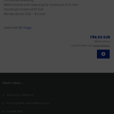
mit Feineinstellung
M10x1 incl.Verschraubung für Schlauch Ø 6 mm
Vordruck maximal 10 bar
Minderdruck 0,02 - 4,0 bar
Lieferzeit:
25 Tage
786,50 EUR
786,50 EUR pro
zzgl. 19 % MwSt. zzgl.
Versandkosten
Mehr über...
Zahlung & Versand
Privatsphäre und Datenschutz
Unsere AGB