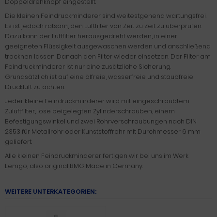
Doppeldrehknopf eingestellt.
Die kleinen Feindruckminderer sind weitestgehend wartungsfrei.
Es ist jedoch ratsam, den Luftfilter von Zeit zu Zeit zu überprüfen.
Dazu kann der Luftfilter herausgedreht werden, in einer
geeigneten Flüssigkeit ausgewaschen werden und anschließend
trocknen lassen. Danach den Filter wieder einsetzen. Der Filter am
Feindruckminderer ist nur eine zusätzliche Sicherung.
Grundsätzlich ist auf eine ölfreie, wasserfreie und staubfreie
Druckluft zu achten.
Jeder kleine Feindruckminderer wird mit eingeschraubtem
Zuluftfilter, lose beigelegten Zylinderschrauben, einem
Befestigungswinkel und zwei Rohrverschraubungen nach DIN
2353 für Metallrohr oder Kunststoffrohr mit Durchmesser 6 mm
geliefert.
Alle kleinen Feindruckminderer fertigen wir bei uns im Werk
Lemgo, also original BMG Made in Germany.
WEITERE UNTERKATEGORIEN: