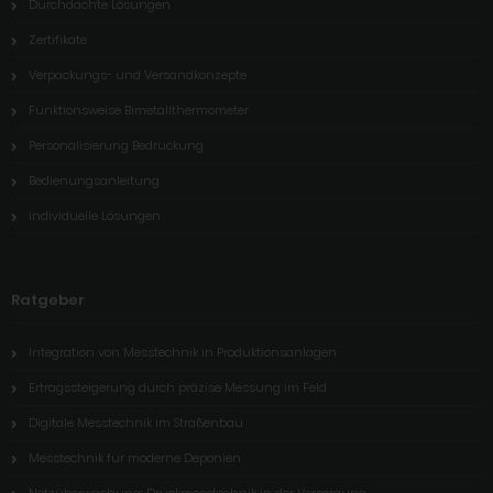
Durchdachte Lösungen
Zertifikate
Verpackungs- und Versandkonzepte
Funktionsweise Bimetallthermometer
Personalisierung Bedruckung
Bedienungsanleitung
individuelle Lösungen
Ratgeber
Integration von Messtechnik in Produktionsanlagen
Ertragssteigerung durch präzise Messung im Feld
Digitale Messtechnik im Straßenbau
Messtechnik für moderne Deponien
Netzüberwachung: Druckmesstechnik in der Versorgung