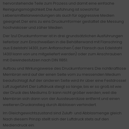
hervorstehende Teile zum Prozess und damit eine einfache
Reinigungsmöglichkeit. Die Ausführung ist sowohl für
Lebensmittelanwendungen als auch für aggressive Medien
geeignet. Der eins zu eins Druckumformer gestattet die Messung
hochviskoser und zäher Medien.
Der 1zu1 Druckumformer ist in drei grundsätzlichen Ausführungen
lieferbar: zum Einschweißen in die Behälterwand mit Flanschring
aus Edelstahl 1.4301, zum Anflanschen ( der Flansch aus Edelstahl
1.4301 kann von uns mitgeliefert werden) oder zum Anschrauben
mit Gewindestutzen nach DIN 11851.
Aufbau und Wirkungsweise des Druckumformers: Die richtkraftlose
Membran wird auf der einen Seite vom zu messenden Medium
beaufschlagt. Auf der anderen Seite wird ihr über eine Festdrossel
Luft zugeführt. Der Luftdruck steigt so lange, bis er so groß ist wie
der Druck des Mediums. Er kann nicht größer werden, weil die
Membran sich dann von der Aussteuerdüse entfernt und einen
weiteren Druckanstieg durch Abblasen verhindert.
Im Gleichgewichtszustand sind Zuluft- und Abblasmenge gleich.
Nach diesem Prinzip stellt sich der Luftdruck stets auf den
Mediendruck ein.