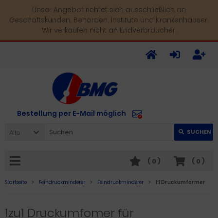
Unser Angebot richtet sich ausschließlich an
Geschäftskunden, Behörden, Institute und Krankenhäuser.
Wir verkaufen nicht an Endverbraucher.
Bestellung per E-Mail möglich
Alle
SUCHEN
(
0
)
(
0
)
Startseite
Feindruckminderer
Feindruckminderer
1:1 Druckumformer
1zu1 Druckumfomer für